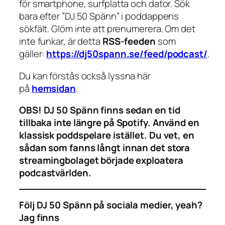
för smartphone, surfplatta och dator. Sök
bara efter ”DJ 50 Spänn” i poddappens
sökfält. Glöm inte att prenumerera. Om det
inte funkar, är detta
RSS-feeden
som
gäller:
https://dj50spann.se/feed/podcast/
.
Du kan förstås också
lyssna här
på
hemsidan
.
OBS!
DJ 50 Spänn finns sedan en tid
tillbaka inte längre på Spotify. Använd en
klassisk poddspelare istället. Du vet, en
sådan som fanns långt innan det stora
streamingbolaget började exploatera
podcastvärlden.
Följ DJ 50 Spänn på sociala medier, yeah?
Jag finns