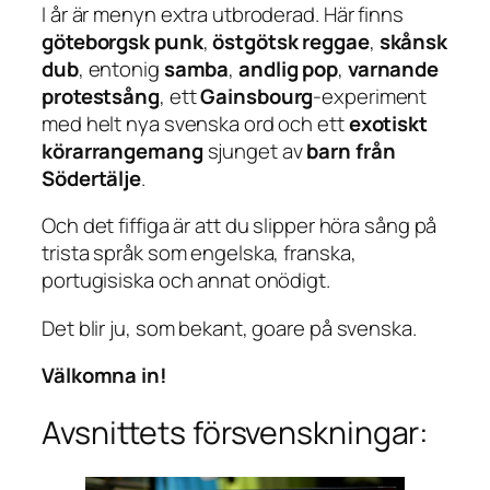
I år är menyn extra utbroderad. Här finns
göteborgsk punk
,
östgötsk reggae
,
skånsk
dub
, entonig
samba
,
andlig pop
,
varnande
protestsång
, ett
Gainsbourg
-experiment
med helt nya svenska ord och ett
exotiskt
körarrangemang
sjunget av
barn från
Södertälje
.
Och det fiffiga är att du slipper höra sång på
trista språk som engelska, franska,
portugisiska och annat onödigt.
Det blir ju, som bekant, goare på svenska.
Välkomna in!
Avsnittets försvenskningar: