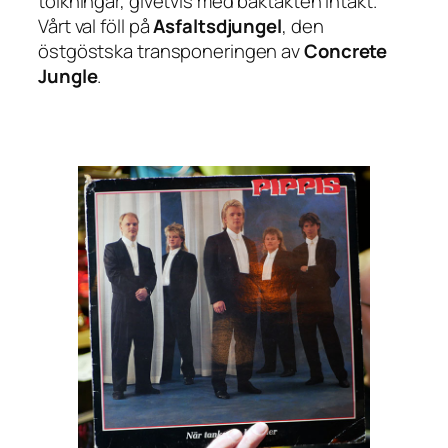
tolkningar, givetvis med baktakten intakt.
Vårt val föll på
Asfaltsdjungel
, den
östgöstska transponeringen av
Concrete
Jungle
.