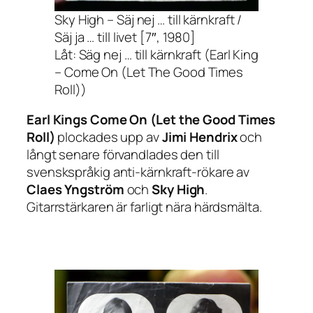
Sky High – Säj nej … till kärnkraft /
Säj ja … till livet [7″, 1980]
Låt: Säg nej … till kärnkraft (Earl King
– Come On (Let The Good Times
Roll))
Earl Kings
Come On (Let the Good Times
Roll)
plockades upp av
Jimi Hendrix
och
långt senare förvandlades den till
svenskspråkig anti-kärnkraft-rökare av
Claes Yngström
och
Sky High
.
Gitarrstärkaren är farligt nära härdsmälta.