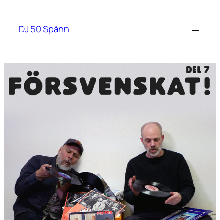
Hoppa
till
DJ 50 Spänn
innehåll