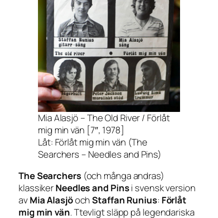
Mia Alasjö – The Old River / Förlåt
mig min vän [7″, 1978]
Låt: Förlåt mig min vän (The
Searchers – Needles and Pins)
The Searchers
(och många andras)
klassiker
Needles and Pins
i svensk version
av
Mia Alasjö
och
Staffan Runius
:
Förlåt
mig min vän
. Ttevligt släpp på legendariska