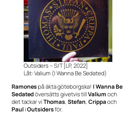
Outsiders – S/T [LP, 2022]
Låt: Valium (I Wanna Be Sedated)
Ramones
på äkta göteborgska!
I Wanna Be
Sedated
översätts givetvis till
Valium
och
det tackar vi
Thomas
,
Stefan
,
Crippa
och
Paul
i
Outsiders
för.