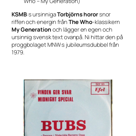
Who – My Generation)
KSMB
:s ursinniga
Torbjörns horor
snor
riffen och energin från
The Who
-klassikern
My Generation
och lägger en egen och
ursinnig svensk text ovanpå. Ni hittar den på
proggbolaget MNW:s jubileumsdubbel från
1979.