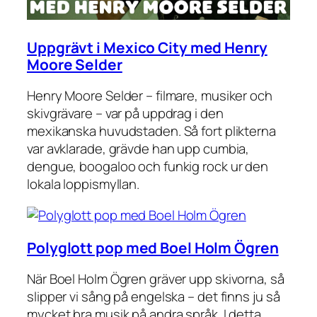
Uppgrävt i Mexico City med Henry
Moore Selder
Henry Moore Selder – filmare, musiker och
skivgrävare – var på uppdrag i den
mexikanska huvudstaden. Så fort plikterna
var avklarade, grävde han upp cumbia,
dengue, boogaloo och funkig rock ur den
lokala loppismyllan.
Polyglott pop med Boel Holm Ögren
När Boel Holm Ögren gräver upp skivorna, så
slipper vi sång på engelska – det finns ju så
mycket bra musik på andra språk. I detta