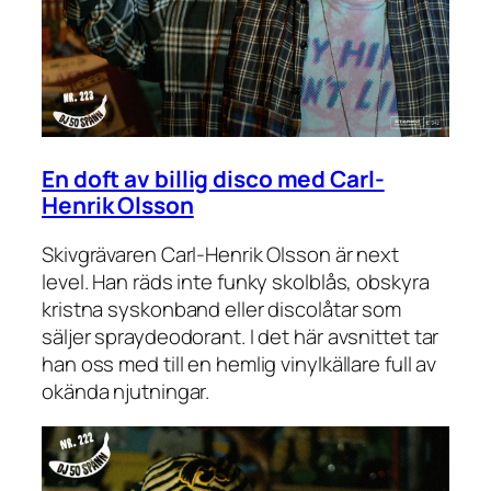
En doft av billig disco med Carl-
Henrik Olsson
Skivgrävaren Carl-Henrik Olsson är next
level. Han räds inte funky skolblås, obskyra
kristna syskonband eller discolåtar som
säljer spraydeodorant. I det här avsnittet tar
han oss med till en hemlig vinylkällare full av
okända njutningar.