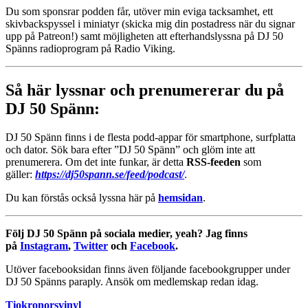
Du som sponsrar podden får, utöver min eviga tacksamhet, ett
skivbackspyssel i miniatyr (skicka mig din postadress när du signar
upp på Patreon!) samt möjligheten att efterhandslyssna på DJ 50
Spänns radioprogram på Radio Viking.
Så här lyssnar och prenumererar du på
DJ 50 Spänn:
DJ 50 Spänn finns i de flesta podd-appar för smartphone, surfplatta
och dator. Sök bara efter ”DJ 50 Spänn” och glöm inte att
prenumerera. Om det inte funkar, är detta
RSS-feeden
som
gäller:
https://dj50spann.se/feed/podcast/
.
Du kan förstås också
lyssna här på
hemsidan
.
Följ DJ 50 Spänn på sociala medier, yeah? Jag finns
på
Instagram
,
Twitter
och
Facebook
.
Utöver facebooksidan finns även följande facebookgrupper under
DJ 50 Spänns paraply. Ansök om medlemskap redan idag.
Tiokronorsvinyl