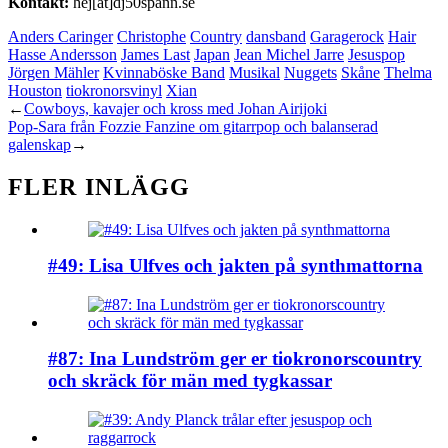
Kontakt:
hej[at]dj50spann.se
Anders Caringer
Christophe
Country
dansband
Garagerock
Hair
Hasse Andersson
James Last
Japan
Jean Michel Jarre
Jesuspop
Jörgen Mähler
Kvinnaböske Band
Musikal
Nuggets
Skåne
Thelma
Houston
tiokronorsvinyl
Xian
←
Cowboys, kavajer och kross med Johan Airijoki
Pop-Sara från Fozzie Fanzine om gitarrpop och balanserad
galenskap
→
FLER INLÄGG
#49: Lisa Ulfves och jakten på synthmattorna
#87: Ina Lundström ger er tiokronorscountry
och skräck för män med tygkassar