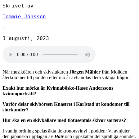
Skrivet av
Tommie Jönsson
·
3 augusti, 2023
När musikdåren och skivslukaren
Jörgen Mähler
från Moliden
återkommer till podden efter nio år avhandlas flera viktiga frågor:
Exakt hur mörka är Kvinnaböske-Hasse Anderssons
kvinnoporträtt?
Varför delar skivbörsen Knastret i Karlstad ut kondomer till
storkunder?
Hur ska en en skivkällare med tiotusentals skivor sorteras?
I vanlig ordning spelas äkta tiokronorsvinyl i podden: Vi avnjuter
den japanska upplagan av
Hair
och uppskattar det spralliga soundet.