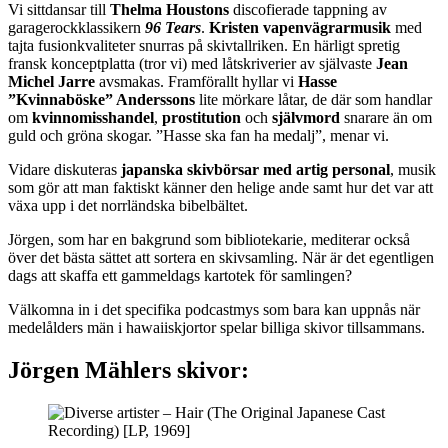
Vi sittdansar till
Thelma Houstons
discofierade tappning av
garagerockklassikern
96 Tears
.
Kristen vapenvägrarmusik
med
tajta fusionkvaliteter snurras på skivtallriken. En härligt spretig
fransk konceptplatta (tror vi) med låtskriverier av självaste
Jean
Michel Jarre
avsmakas. Framförallt hyllar vi
Hasse
”Kvinnaböske” Anderssons
lite mörkare låtar, de där som handlar
om
kvinnomisshandel
,
prostitution
och
självmord
snarare än om
guld och gröna skogar. ”Hasse ska fan ha medalj”, menar vi.
Vidare diskuteras
japanska skivbörsar med artig personal
, musik
som gör att man faktiskt känner den helige ande samt hur det var att
växa upp i det norrländska bibelbältet.
Jörgen, som har en bakgrund som bibliotekarie, mediterar också
över det bästa sättet att sortera en skivsamling. När är det egentligen
dags att skaffa ett gammeldags kartotek för samlingen?
Välkomna in i det specifika podcastmys som bara kan uppnås när
medelålders män i hawaiiskjortor spelar billiga skivor tillsammans.
Jörgen Mählers skivor: