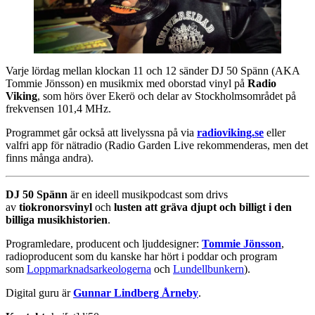
Varje lördag mellan klockan 11 och 12 sänder DJ 50 Spänn (AKA
Tommie Jönsson) en musikmix med oborstad vinyl på
Radio
Viking
, som hörs över Ekerö och delar av Stockholmsområdet på
frekvensen 101,4 MHz.
Programmet går också att livelyssna på via
radioviking.se
eller
valfri app för nätradio (Radio Garden Live rekommenderas, men det
finns många andra).
DJ 50 Spänn
är en ideell musikpodcast som drivs
av
tiokronorsvinyl
och
lusten att gräva djupt och billigt i den
billiga musikhistorien
.
Programledare, producent och ljuddesigner:
Tommie Jönsson
,
radioproducent som du kanske har hört i poddar och program
som
Loppmarknadsarkeologerna
och
Lundellbunkern
).
Digital guru är
Gunnar Lindberg Årneby
.