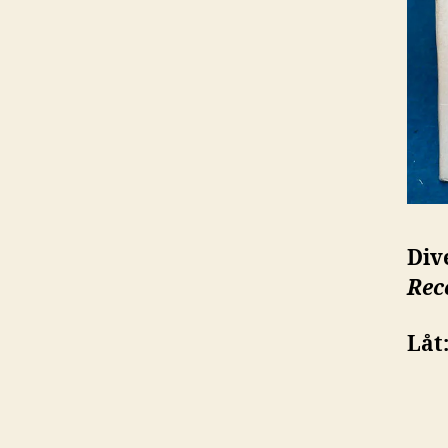
Div
Rec
Låt