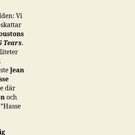
dden: Vi
skattar
oustons
6 Tears
.
iteter
k
aste
Jean
sse
de där
on
och
 ”Hasse
ig