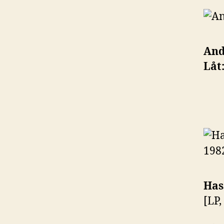
And
Låt
Has
[LP,