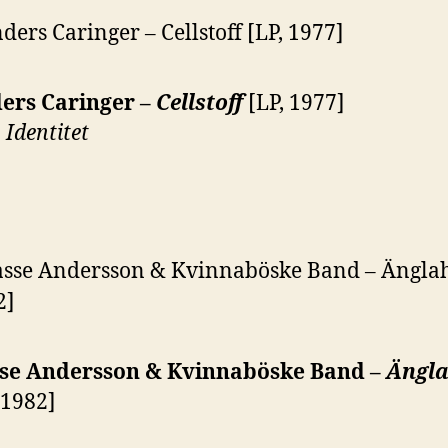
ers Caringer –
Cellstoff
[LP, 1977]
:
Identitet
se Andersson & Kvinnaböske Band
–
Ängl
 1982]