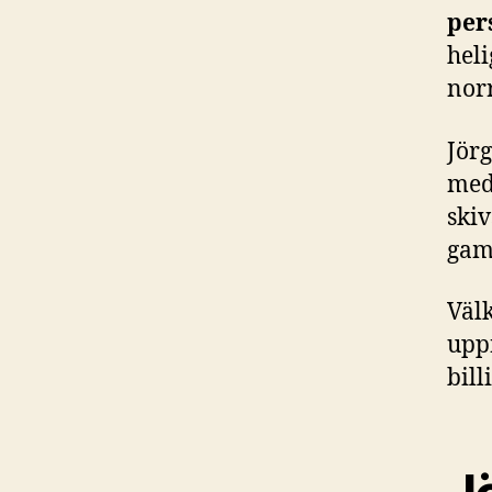
per
heli
norr
Jör
medi
skiv
gam
Väl
upp
bill