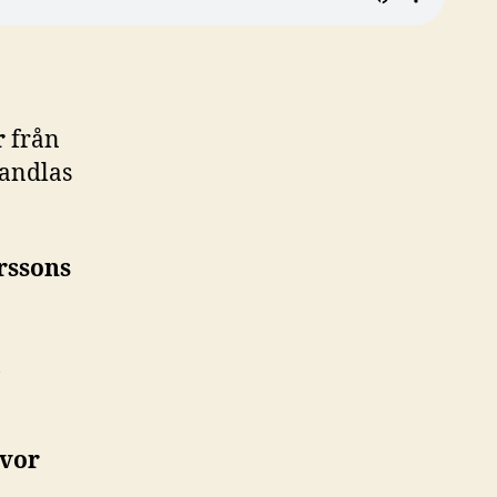
r
från
handlas
rssons
t
ivor