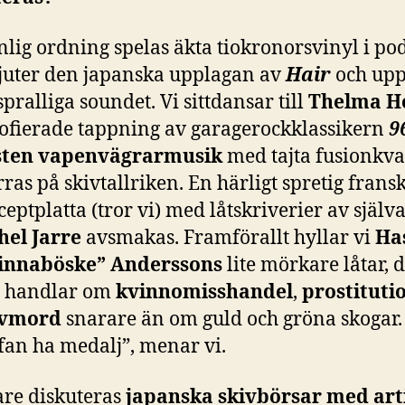
nlig ordning spelas äkta tiokronorsvinyl i po
juter den japanska upplagan av
Hair
och upp
spralliga soundet. Vi sittdansar till
Thelma H
cofierade tappning av garagerockklassikern
9
sten vapenvägrarmusik
med tajta fusionkval
ras på skivtallriken. En härligt spretig frans
eptplatta (tror vi) med låtskriverier av själv
hel Jarre
avsmakas. Framförallt hyllar vi
Ha
innaböske” Anderssons
lite mörkare låtar, 
 handlar om
kvinnomisshandel
,
prostituti
lvmord
snarare än om guld och gröna skogar.
fan ha medalj”, menar vi.
are diskuteras
japanska skivbörsar med art