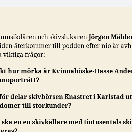
 musikdåren och skivslukaren
Jörgen Mähle
iden återkommer till podden efter nio år av
a viktiga frågor:
kt hur mörka är Kvinnaböske-Hasse Ande
nnoporträtt?
för delar skivbörsen Knastret i Karlstad u
domer till storkunder?
 ska en en skivkällare med tiotusentals sk
teras?