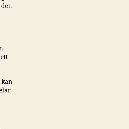
r den
en
ett
a kan
elar