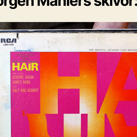
örgen Mählers skivor