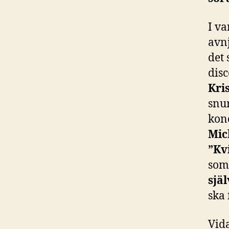
I va
avn
det 
dis
Kri
snur
konc
Mic
”Kv
som
sjä
ska 
Vid