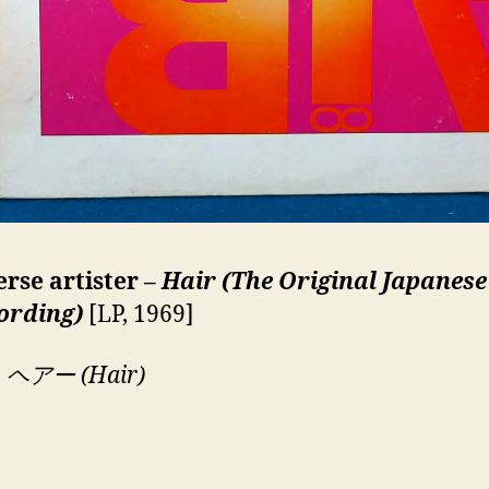
erse artister –
Hair (The Original Japanese
ording)
[LP, 1969]
:
ヘアー (Hair)