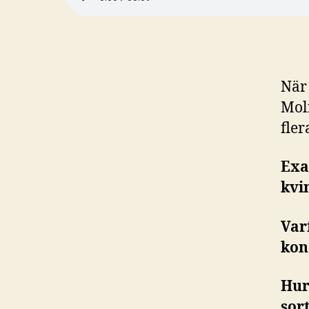
När
Mol
fler
Exa
kvi
Var
kon
Hur
sor