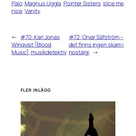
Palo
Magnus Uggla
Pointer Sisters
slice me
nice
Vanity
←
#70: Karl Jonas
#72: Orvar Säfström –
Winqvist [Blood
det finns ingen skam i
Music], musikdetektiv
nostalgi
→
FLER INLÄGG