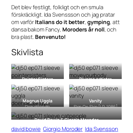
Det blev festligt, folkligt och en smula
förskräckligt. Ida Svenssson och jag pratar
om varför
Italians do it better
,
gymping
, att
dansa bakom Fancy,
Moroders år noll
, och
bra plast.
Benvenuto!
Skivlista
Pointer Sisters
Diverse artister
Contact
[LP, 1985]
Move Your Body 2
[LP,
compilation, 1991]
Magnus Uggla
Vanity
Den döende
Skin On Skin
[LP, 1986]
dandyn
[LP, 1986]
David Bowie & Giorgio Moroder
Cat People (Putting Out Fire)
[7″, 1982]
david bowie
Giorgio Moroder
Ida Svensson