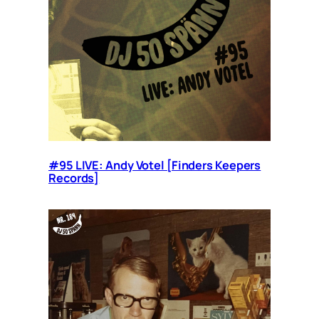
#95 LIVE: Andy Votel [Finders Keepers
Records]