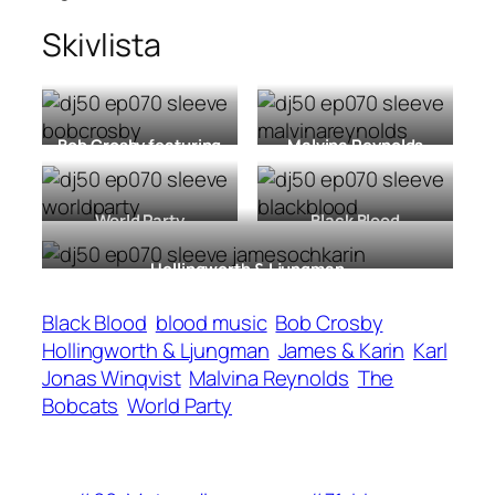
Skivlista
Bob Crosby featuring
Malvina Reynolds
The Bobcats
Malvina And Friends
Their Greatest Hits
[LP,
Sing Magical Songs
1967]
[LP, 1978]
World Party
Black Blood
Private Revolution
[LP,
Blood Brother, Blood
1986]
Sister
[LP, 1977]
Hollingworth & Ljungman
Barnlåtar
[LP, 1974]
Black Blood
blood music
Bob Crosby
Hollingworth & Ljungman
James & Karin
Karl
Jonas Winqvist
Malvina Reynolds
The
Bobcats
World Party