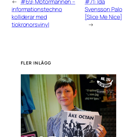
←
#69: Motormännen –
#71: Ida
informationstechno
Svensson Palo
kolliderar med
[Slice Me Nice]
tiokronorsvinyl
→
FLER INLÄGG