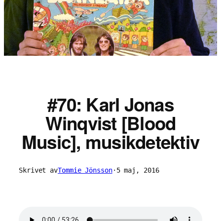
#70: Karl Jonas
Winqvist [Blood
Music], musikdetektiv
Skrivet av
Tommie Jönsson
·
5 maj, 2016