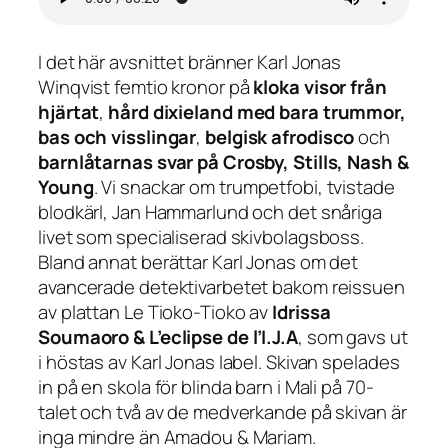
I det här avsnittet bränner Karl Jonas
Winqvist femtio kronor på
kloka visor från
hjärtat
,
hård dixieland med bara trummor,
bas och visslingar
,
belgisk afrodisco
och
barnlåtarnas svar på Crosby, Stills, Nash &
Young
. Vi snackar om trumpetfobi, tvistade
blodkärl, Jan Hammarlund och det snåriga
livet som specialiserad skivbolagsboss.
Bland annat berättar Karl Jonas om det
avancerade detektivarbetet bakom reissuen
av plattan
Le Tioko-Tioko
av
Idrissa
Soumaoro
&
L’eclipse de l’I.J.A
, som gavs ut
i höstas av Karl Jonas label. Skivan spelades
in på en skola för blinda barn i Mali på 70-
talet och två av de medverkande på skivan är
inga mindre än Amadou & Mariam.