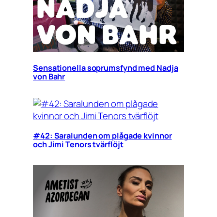
Sensationella soprumsfynd med Nadja
von Bahr
#42: Saralunden om plågade kvinnor
och Jimi Tenors tvärflöjt