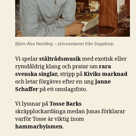
Björn-Åke Nordling – skivsamlaren från Segeltorp.
Vi spelar
ståltrådsmusik
med exotisk eller
rymdåldrig klang och pratar om
rara
svenska singlar,
stripp på
Kiviks marknad
och letar förgäves efter en ung
Janne
Schaffer
på ett omslagsfoto.
Vi lyssnar på
Tosse Barks
skräpplockardänga medan Jonas förklarar
varför Tosse är viktig inom
hammarbyismen
.