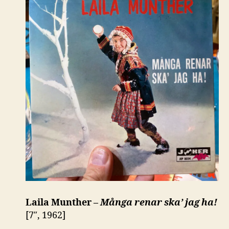
Laila Munther –
Många renar ska’ jag ha!
[7″, 1962]