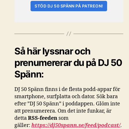
STÖD DJ 50 SPÄNN PÅ PATREON!
Så här lyssnar och
prenumererar du på DJ 50
Spänn:
DJ 50 Spänn finns i de flesta podd-appar för
smartphone, surfplatta och dator. Sök bara
efter ”DJ 50 Spänn” i poddappen. Glöm inte
att prenumerera. Om det inte funkar, är
detta
RSS-feeden
som
gäller:
https://dj50spann.se/feed/podcast/
.