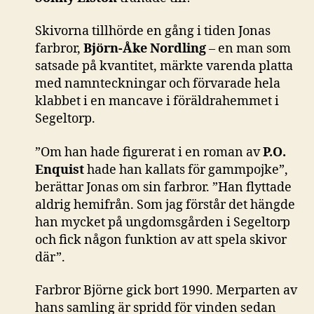
Skivorna tillhörde en gång i tiden Jonas
farbror,
Björn-Åke Nordling
– en man som
satsade på kvantitet, märkte varenda platta
med namnteckningar och förvarade hela
klabbet i en mancave i föräldrahemmet i
Segeltorp.
”Om han hade figurerat i en roman av
P.O.
Enquist
hade han kallats för gammpojke”,
berättar Jonas om sin farbror. ”Han flyttade
aldrig hemifrån. Som jag förstår det hängde
han mycket på ungdomsgården i Segeltorp
och fick någon funktion av att spela skivor
där”.
Farbror Björne gick bort 1990. Merparten av
hans samling är spridd för vinden sedan