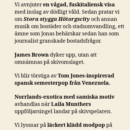
Vi avnjuter
en vågad, fuskitaliensk visa
med inslag av dödligt våld. Sedan pratar vi
om
Stora stygga Hötorgscity
och annan
musik om bostäder och stadsomvandling, ett
ämne som Jonas behärskar sedan han som
journalist granskade bostadsfrågor.
James Brown
dyker upp, utan att
omnämnas på skivomslaget.
Vi blir törstiga av
Tom Jones-inspirerad
spansk semesterpop från Venezuela.
Norrlands-exotica
med samiska motiv
avhandlas när
Laila Munthers
uppföljarsingel landar på skivspelaren.
Vi lyssnar på
läckert klädd modpop
på