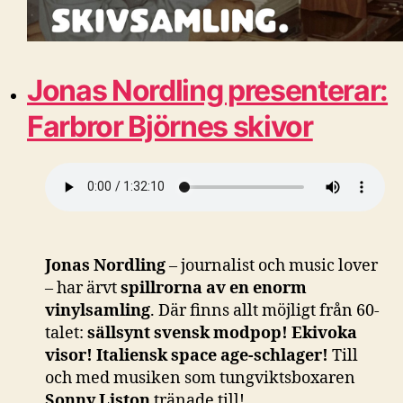
Jonas Nordling presenterar:
Farbror Björnes skivor
Jonas Nordling
– journalist och music lover
– har ärvt
spillrorna av en enorm
vinylsamling
. Där finns allt möjligt från 60-
talet:
sällsynt svensk modpop!
Ekivoka
visor!
Italiensk space age-schlager!
Till
och med musiken som tungviktsboxaren
Sonny Liston
tränade till!