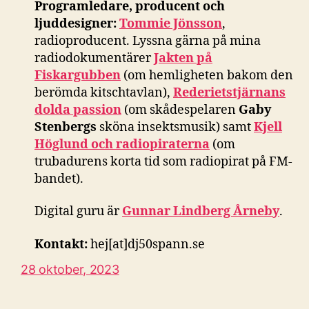
Programledare, producent och
ljuddesigner:
Tommie Jönsson
,
radioproducent. Lyssna gärna på mina
radiodokumentärer
Jakten på
Fiskargubben
(om hemligheten bakom den
berömda kitschtavlan),
Rederietstjärnans
dolda passion
(om skådespelaren
Gaby
Stenbergs
sköna insektsmusik) samt
Kjell
Höglund och radiopiraterna
(om
trubadurens korta tid som radiopirat på FM-
bandet).
Digital guru är
Gunnar Lindberg Årneby
.
Kontakt:
hej[at]dj50spann.se
28 oktober, 2023