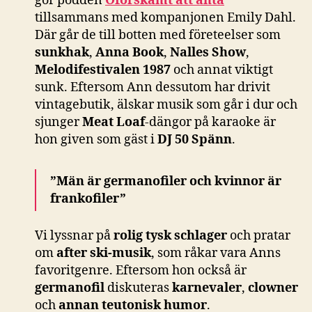
gör podden
Oförskämt att anta
tillsammans med kompanjonen Emily Dahl.
Där går de till botten med företeelser som
sunkhak
,
Anna Book
,
Nalles Show
,
Melodifestivalen 1987
och annat viktigt
sunk. Eftersom Ann dessutom har drivit
vintagebutik, älskar musik som går i dur och
sjunger
Meat Loaf
-dängor på karaoke är
hon given som gäst i
DJ 50 Spänn
.
”Män är germanofiler och kvinnor är
frankofiler”
Vi lyssnar på
rolig tysk schlager
och pratar
om
after ski-musik
, som råkar vara Anns
favoritgenre. Eftersom hon också är
germanofil
diskuteras
karnevaler
,
clowner
och
annan teutonisk humor
.