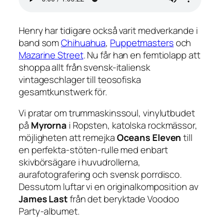
Henry har tidigare också varit medverkande i
band som
Chihuahua
,
Puppetmasters
och
Mazarine Street
. Nu får han en femtiolapp att
shoppa allt från svensk-italiensk
vintageschlager till teosofiska
gesamtkunstwerk för.
Vi pratar om trummaskinssoul, vinylutbudet
på
Myrorna
i Ropsten, katolska rockmässor,
möjligheten att remejka
Oceans Eleven
till
en perfekta-stöten-rulle med enbart
skivbörsägare i huvudrollerna,
aurafotografering och svensk porrdisco.
Dessutom luftar vi en originalkomposition av
James Last
från det beryktade
Voodoo
Party
-albumet.