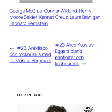
George McCrae
Gunnar Wiklund
Henry
Moore Selder
Kennet Greuz
Laura Branigan
Leonard Bernstein
#22: Alice Kassius
←
#20: Ankdisco
Eggers bland
och rockbuskis med
panflöjter och
DJ Monica Bergmark
krishnarock
→
FLER INLÄGG