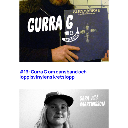
#13: Gurra G om dansband och
loppisvinylens kretslopp