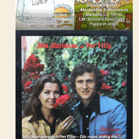
Diverse artister –
Maranatha 3. Rejoice in
Blåsmasters –
Packed
the Lord
[LP, 1973]
Lunch
[7″, 1983]
Låt:
Mustard Seed Faith –
Låt:
Magnum, P.I.
Happy in Jesus
Mia Marianne och Per Filip –
Där rosor aldrig dör
[LP,