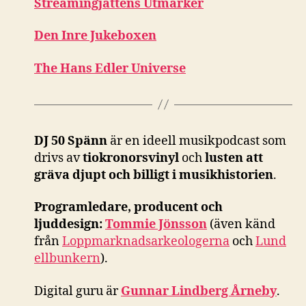
Streamingjättens Utmarker
Den Inre Jukeboxen
The Hans Edler Universe
DJ 50 Spänn
är en ideell musikpodcast som
drivs av
tiokronorsvinyl
och
lusten att
gräva djupt och billigt i musikhistorien
.
Programledare, producent och
ljuddesign:
Tommie Jönsson
(även känd
från
Loppmarknadsarkeologerna
och
Lund
ellbunkern
).
Digital guru är
Gunnar Lindberg Årneby
.