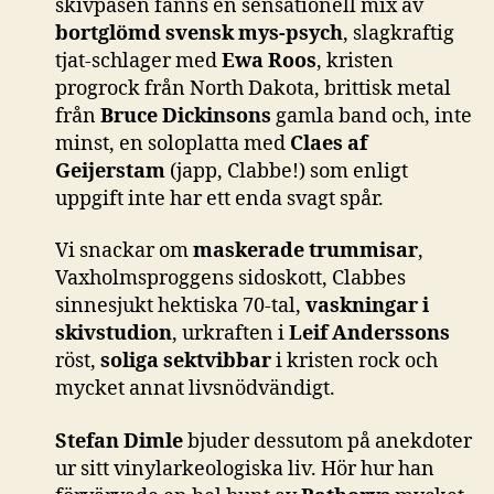
skivpåsen fanns en sensationell mix av
bortglömd svensk mys-psych
, slagkraftig
tjat-schlager med
Ewa Roos
, kristen
progrock från North Dakota, brittisk metal
från
Bruce Dickinsons
gamla band och, inte
minst, en soloplatta med
Claes af
Geijerstam
(japp, Clabbe!) som enligt
uppgift inte har ett enda svagt spår.
Vi snackar om
maskerade trummisar
,
Vaxholmsproggens sidoskott, Clabbes
sinnesjukt hektiska 70-tal,
vaskningar i
skivstudion
, urkraften i
Leif Anderssons
röst,
soliga sektvibbar
i kristen rock och
mycket annat livsnödvändigt.
Stefan Dimle
bjuder dessutom på anekdoter
ur sitt vinylarkeologiska liv. Hör hur han