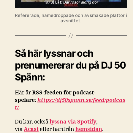
1978]
Låt:
Där rosor aldrig dör
Refererade, namedroppade och avsmakade plattor i
avsnittet.
Så här lyssnar och
prenumererar du på DJ 50
Spänn:
Här är
RSS-feeden för podcast-
spelare
:
https://dj50spann.se/feed/podcas
t/
.
Du kan också
lyssna via Spotify
,
via
Acast
eller härifrån
hemsidan
.