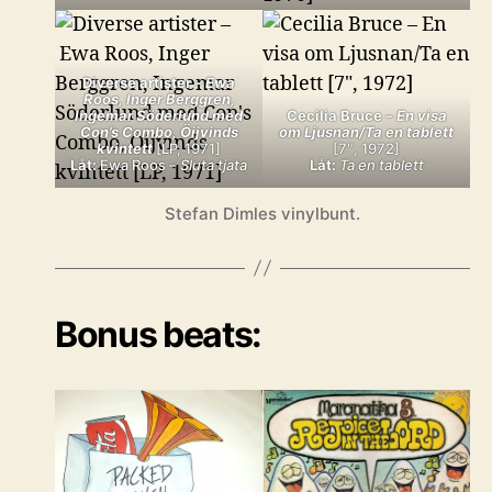
Diverse artister –
Ewa
Roos, Inger Berggren,
Ingemar Söderlund med
Cecilia Bruce –
En visa
Con’s Combo, Öijvinds
om Ljusnan/Ta en tablett
kvintett
[LP, 1971]
[7″, 1972]
Låt:
Ewa Roos –
Sluta tjata
Låt:
Ta en tablett
Stefan Dimles vinylbunt.
Bonus beats: