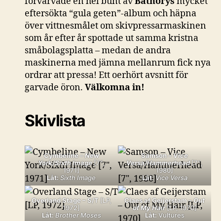
förvärvade en hel bunt av
Bathorys
mycket
eftersökta “gula geten”-album och häpna
över vittnesmålet om skivpressarmaskinen
som år efter år spottade ut samma kristna
småbolagsplatta – medan de andra
maskinerna med jämna mellanrum fick nya
ordrar att pressa! Ett oerhört avsnitt för
garvade öron.
Välkomna in!
Skivlista
Cymbeline –
New
Samson –
Vice
York/Sixth Image
[7″,
Versa/Hammerhead
[7″,
1971]
1980]
Låt:
Sixth Image
Låt:
Vice Versa
Overland Stage – S/T
[LP,
Claes af Geijerstam –
Out
1972]
of My Hair
[LP, 1970]
Låt:
Brother Moses
Låt:
Vultures