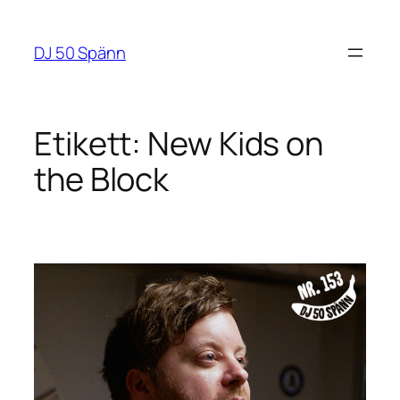
Hoppa
till
DJ 50 Spänn
innehåll
Etikett:
New Kids on
the Block