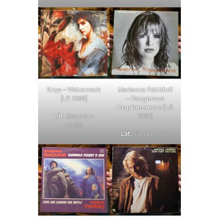
Enya –
Watermark
Marianne Faithfull
[LP, 1988]
–
Dangerous
Acquiantances
[LP,
Låt:
Storms in
1981]
Africa
Låt:
Tenderness