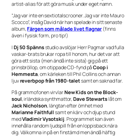
artist-alias för att göra musik under eget namn.
“Jag var inte en sextiotalscrooner. Jag var inte Mauro
Scocco”, insåg David när han spelade in sitt senaste
album,
Färgen som målade livet flagnar
(finns
även i fysisk form, pro tip!)
I
Dj 50 Spänns
studio avslöjar Herr Pagmar vad fulla
vaskar-brats brukar ropa till honom, hur det var att
göra ett sista (men ändå inte sista) gig på ett
prinsbröllop, om otippade CD-fynd på
Coop i
Hemmesta
, om kärleken till Phil Collins och annan
ljuv
reverbpop från 1980-talet
samt en saknad far.
På grammofonen virvlar
New Kids on the Block-
soul
, irländska synthmattor,
Dave Stewarts
låt om
Jack Nicholson
, längtan efter ömhet med
Marianne Faithfull
samt en kärv och djup stund
med
Vladimir Vysotskij
. Programmet kan även
innehålla random ljudspill från en loppisback nära
dig.
Välkomna in på en finstämd men ändå häftig