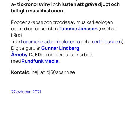
av
tiokronorsvinyl
och
lusten att gräva djupt och
billigt i musikhistorien
.
Podden skapas och proddas av musikarkeologen
och radioproducenten
Tommie Jönsson
(nischat
känd
från
Loppmarknadsarkeologerna
och
Lundellbunkern
).
Digital guru är
Gunnar Lindberg
Årneby
.
DJ50:-
publiceras i samarbete
med
Rundfunk Media
.
Kontakt:
hej[at]dj50spann.se
27 oktober, 2021