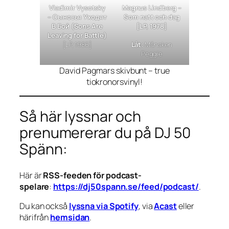
Vladimir Vysotsky
Magnus Lindberg ‎–
–
Сыновья Уходят
Som natt och dag
В Бой (Sons Are
[LP, 1978]
Leaving for Battle)
[LP, 1986]
Låt:
Månsken
Peggie
David Pagmars skivbunt – true
tiokronorsvinyl!
Så här lyssnar och
prenumererar du på DJ 50
Spänn:
Här är
RSS-feeden för podcast-
spelare
:
https://dj50spann.se/feed/podcast/
.
Du kan också
lyssna via Spotify
, via
Acast
eller
härifrån
hemsidan
.