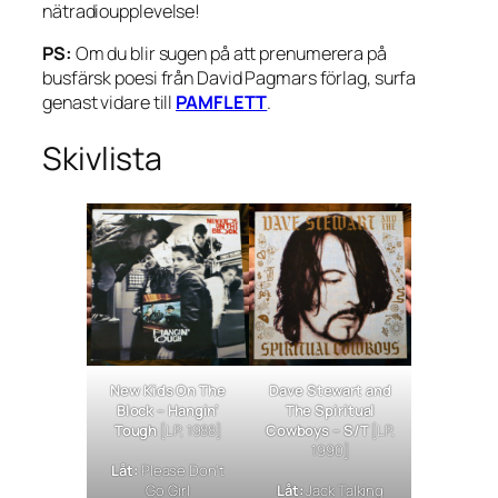
nätradioupplevelse!
PS:
Om du blir sugen på att prenumerera på
busfärsk poesi från David Pagmars förlag, surfa
genast vidare till
PAMFLETT
.
Skivlista
New Kids On The
Dave Stewart and
Block –
Hangin’
The Spiritual
Tough
[LP, 1988]
Cowboys – S/T
[LP,
1990]
Låt:
Please Don’t
Go Girl
Låt:
Jack Talking