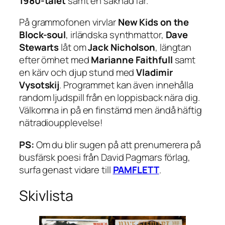
1980-talet
samt en saknad far.
På grammofonen virvlar
New Kids on the
Block-soul
, irländska synthmattor,
Dave
Stewarts
låt om
Jack Nicholson
, längtan
efter ömhet med
Marianne Faithfull
samt
en kärv och djup stund med
Vladimir
Vysotskij
. Programmet kan även innehålla
random ljudspill från en loppisback nära dig.
Välkomna in på en finstämd men ändå häftig
nätradioupplevelse!
PS:
Om du blir sugen på att prenumerera på
busfärsk poesi från David Pagmars förlag,
surfa genast vidare till
PAMFLETT
.
Skivlista