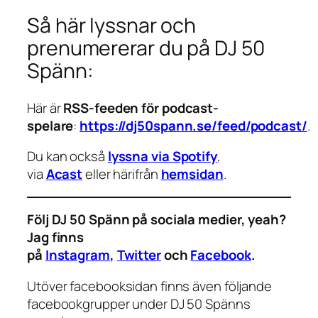
Så här lyssnar och
prenumererar du på DJ 50
Spänn:
Här är
RSS-feeden för podcast-
spelare
:
https://dj50spann.se/feed/podcast/
.
Du kan också
lyssna via Spotify
,
via
Acast
eller härifrån
hemsidan
.
Följ DJ 50 Spänn på sociala medier, yeah?
Jag finns
på
Instagram
,
Twitter
och
Facebook
.
Utöver facebooksidan finns även följande
facebookgrupper under DJ 50 Spänns