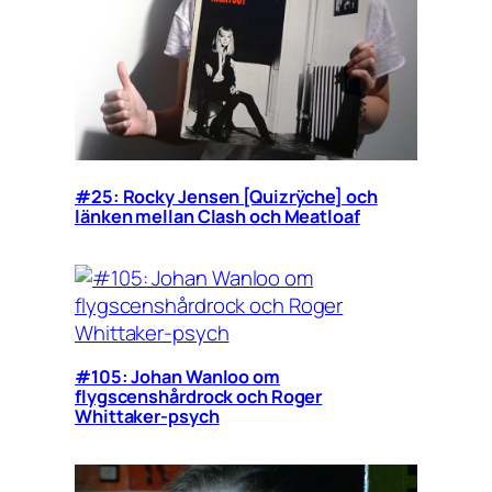
#25: Rocky Jensen [Quizrÿche] och
länken mellan Clash och Meatloaf
#105: Johan Wanloo om
flygscenshårdrock och Roger
Whittaker-psych