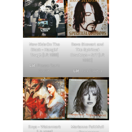
New Kids On The
Dave Stewart and
Block –
Hangin’
The Spiritual
Tough
[LP, 1988]
Cowboys – S/T
[LP,
1990]
Låt:
Please Don’t
Go Girl
Låt:
Jack Talking
Enya –
Watermark
Marianne Faithfull