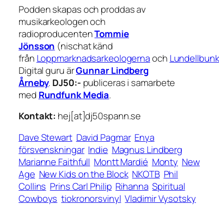
Podden skapas och proddas av
musikarkeologen och
radioproducenten
Tommie
Jönsson
(nischat känd
från
Loppmarknadsarkeologerna
och
Lundellbun
Digital guru är
Gunnar Lindberg
Årneby
.
DJ50:-
publiceras i samarbete
med
Rundfunk Media
.
Kontakt:
hej[at]dj50spann.se
Dave Stewart
David Pagmar
Enya
försvenskningar
Indie
Magnus Lindberg
Marianne Faithfull
Montt Mardié
Monty
New
Age
New Kids on the Block
NKOTB
Phil
Collins
Prins Carl Philip
Rihanna
Spiritual
Cowboys
tiokronorsvinyl
Vladimir Vysotsky