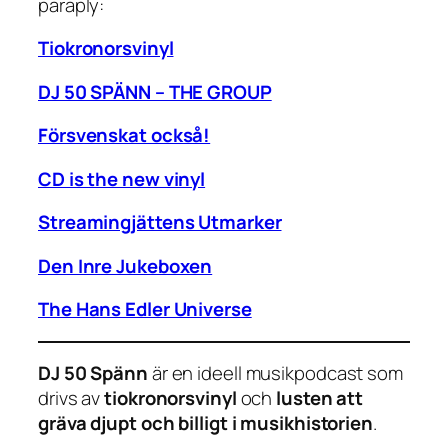
paraply:
Tiokronorsvinyl
DJ 50 SPÄNN – THE GROUP
Försvenskat också!
CD is the new vinyl
Streamingjättens Utmarker
Den Inre Jukeboxen
The Hans Edler Universe
DJ 50 Spänn
är en ideell musikpodcast som
drivs av
tiokronorsvinyl
och
lusten att
gräva djupt och billigt i musikhistorien
.