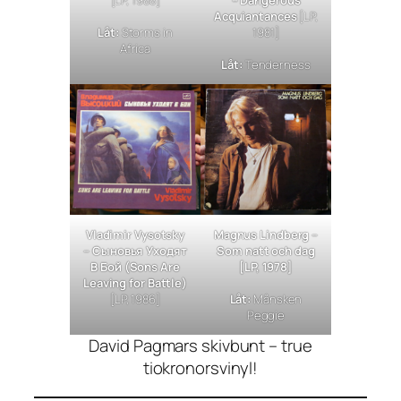
[LP, 1988]
–
Dangerous
Acquiantances
[LP,
Låt:
Storms in
1981]
Africa
Låt:
Tenderness
Vladimir Vysotsky
Magnus Lindberg ‎–
–
Сыновья Уходят
Som natt och dag
В Бой (Sons Are
[LP, 1978]
Leaving for Battle)
[LP, 1986]
Låt:
Månsken
Peggie
David Pagmars skivbunt – true
tiokronorsvinyl!