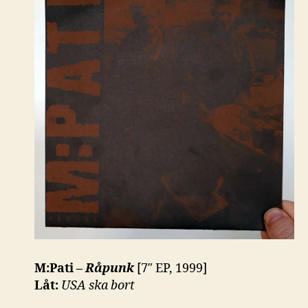
M:Pati –
Råpunk
[7″ EP, 1999]
Låt:
USA ska bort