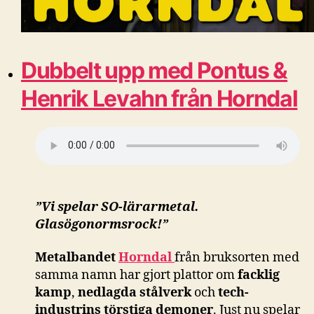
Dubbelt upp med Pontus &
Henrik Levahn från Horndal
”Vi spelar SO-lärarmetal.
Glasögonormsrock!”
Metalbandet
Horndal
från bruksorten med
samma namn har gjort plattor om
facklig
kamp
,
nedlagda stålverk
och
tech-
industrins törstiga demoner
. Just nu spelar