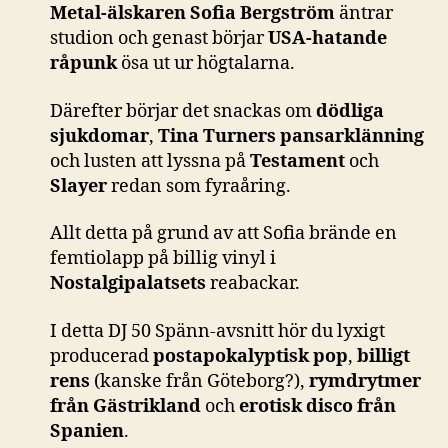
Metal-älskaren Sofia Bergström
äntrar
studion och genast börjar
USA-hatande
råpunk
ösa ut ur högtalarna.
Därefter börjar det snackas om
dödliga
sjukdomar
,
Tina Turners pansarklänning
och lusten att lyssna på
Testament
och
Slayer
redan som fyraåring.
Allt detta på grund av att Sofia brände en
femtiolapp på billig vinyl i
Nostalgipalatsets
reabackar.
I detta DJ 50 Spänn-avsnitt hör du lyxigt
producerad
postapokalyptisk pop
,
billigt
rens
(kanske från Göteborg?),
rymdrytmer
från Gästrikland
och
erotisk disco från
Spanien
.