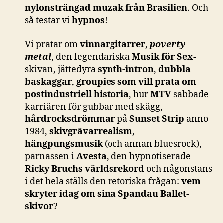
nylonsträngad muzak från Brasilien
. Och
så testar vi
hypnos
!
Vi pratar om
vinnargitarrer
,
poverty
metal
, den legendariska
Musik för Sex-
skivan, jättedyra
synth-intron
,
dubbla
baskaggar
,
groupies som vill prata om
postindustriell historia
, hur
MTV
sabbade
karriären för gubbar med skägg,
hårdrocksdrömmar
på
Sunset Strip
anno
1984,
skivgrävarrealism
,
hängpungsmusik
(och annan bluesrock),
parnassen i
Avesta
, den hypnotiserade
Ricky Bruchs världsrekord
och någonstans
i det hela ställs den retoriska frågan:
vem
skryter idag om sina Spandau Ballet-
skivor
?