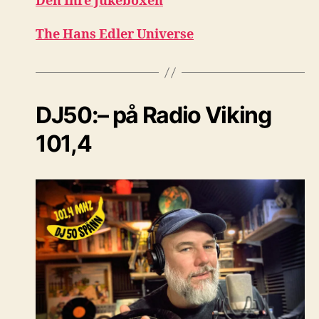
Den Inre Jukeboxen
The Hans Edler Universe
DJ50:– på Radio Viking
101,4