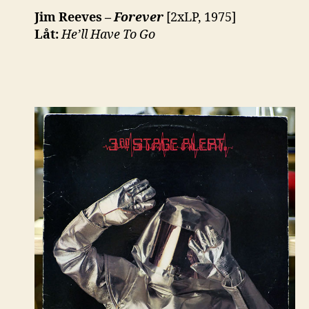
Jim Reeves –
Forever
[2xLP, 1975]
Låt:
He’ll Have To Go