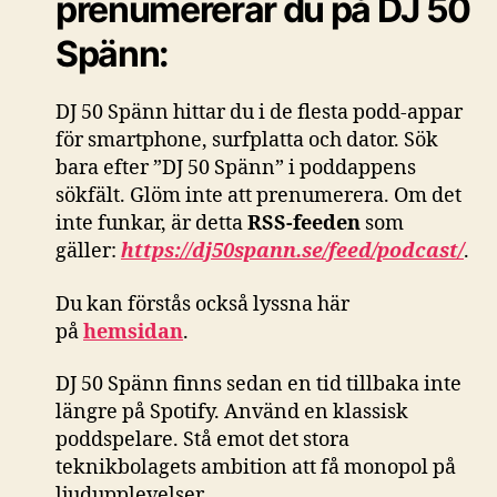
prenumererar du på DJ 50
Spänn:
DJ 50 Spänn hittar du i de flesta podd-appar
för smartphone, surfplatta och dator. Sök
bara efter ”DJ 50 Spänn” i poddappens
sökfält. Glöm inte att prenumerera. Om det
inte funkar, är detta
RSS-feeden
som
gäller:
https://dj50spann.se/feed/podcast/
.
Du kan förstås också
lyssna här
på
hemsidan
.
DJ 50 Spänn finns sedan en tid tillbaka inte
längre på Spotify. Använd en klassisk
poddspelare. Stå emot det stora
teknikbolagets ambition att få monopol på
ljudupplevelser.