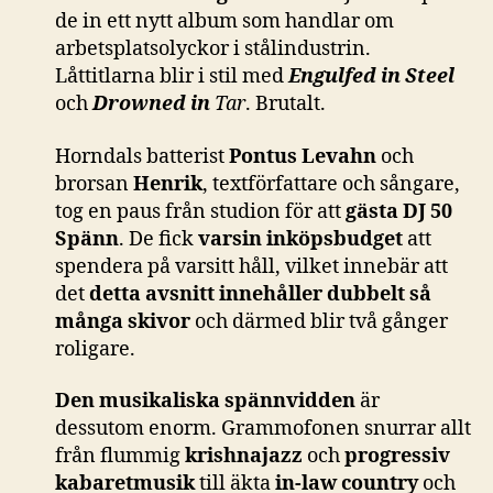
de in ett nytt album som handlar om
arbetsplatsolyckor i stålindustrin.
Låttitlarna blir i stil med
Engulfed in Steel
och
Drowned in
Tar
. Brutalt.
Horndals batterist
Pontus Levahn
och
brorsan
Henrik
, textförfattare och sångare,
tog en paus från studion för att
gästa DJ 50
Spänn
. De fick
varsin inköpsbudget
att
spendera på varsitt håll, vilket innebär att
det
detta avsnitt innehåller dubbelt så
många skivor
och därmed blir två gånger
roligare.
Den musikaliska spännvidden
är
dessutom enorm. Grammofonen snurrar allt
från flummig
krishnajazz
och
progressiv
kabaretmusik
till äkta
in-law country
och