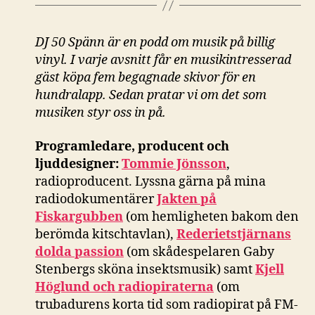
DJ 50 Spänn är en podd om musik på billig
vinyl. I varje avsnitt får en musikintresserad
gäst köpa fem begagnade skivor för en
hundralapp. Sedan pratar vi om det som
musiken styr oss in på.
Programledare, producent och
ljuddesigner:
Tommie Jönsson
,
radioproducent. Lyssna gärna på mina
radiodokumentärer
Jakten på
Fiskargubben
(om hemligheten bakom den
berömda kitschtavlan),
Rederietstjärnans
dolda passion
(om skådespelaren Gaby
Stenbergs sköna insektsmusik) samt
Kjell
Höglund och radiopiraterna
(om
trubadurens korta tid som radiopirat på FM-