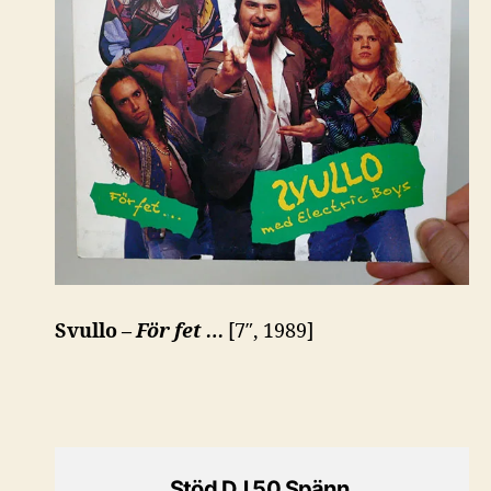
Svullo –
För fet …
[7″, 1989]
Stöd DJ 50 Spänn.