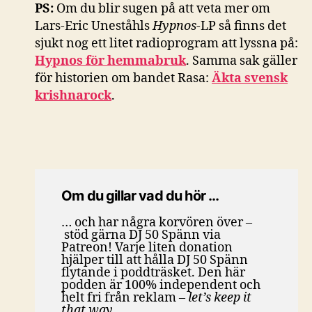
PS:
Om du blir sugen på att veta mer om
Lars-Eric Uneståhls
Hypnos
-LP så finns det
sjukt nog ett litet radioprogram att lyssna på:
Hypnos för hemmabruk
. Samma sak gäller
för historien om bandet Rasa:
Äkta svensk
krishnarock
.
Om du gillar vad du hör …
… och har några korvören över –
stöd gärna DJ 50 Spänn via
Patreon! Varje liten donation
hjälper till att hålla DJ 50 Spänn
flytande i poddträsket. Den här
podden är 100% independent och
helt fri från reklam
– let’s keep it
that way.