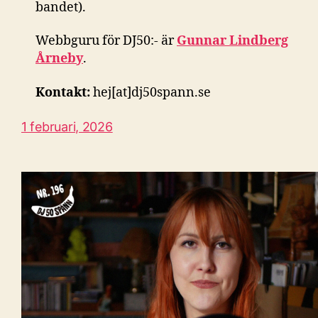
bandet).
Webbguru för DJ50:- är
Gunnar Lindberg
Årneby
.
Kontakt:
hej[at]dj50spann.se
1 februari, 2026