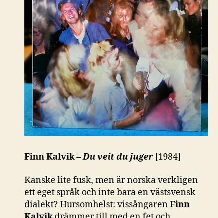
Finn Kalvik –
Du veit du juger
[1984]
Kanske lite fusk, men är norska verkligen
ett eget språk och inte bara en västsvensk
dialekt? Hursomhelst: vissångaren
Finn
Kalvik
drämmer till med en fet och