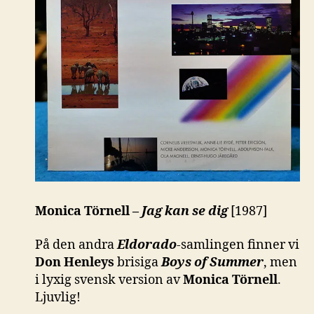
Monica Törnell –
Jag kan se dig
[1987]
På den andra
Eldorado
-samlingen finner vi
Don Henleys
brisiga
Boys of Summer
, men
i lyxig svensk version av
Monica Törnell
.
Ljuvlig!