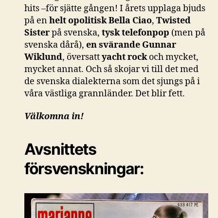
hits –för sjätte gången! I årets upplaga bjuds
på en
helt opolitisk Bella Ciao
,
Twisted
Sister
på svenska,
tysk telefonpop
(men på
svenska dårå),
en svärande Gunnar
Wiklund
, översatt
yacht rock
och mycket,
mycket annat. Och så skojar vi till det med
de svenska dialekterna som det sjungs på i
våra västliga grannländer. Det blir fett.
Välkomna in!
Avsnittets
försvenskningar: