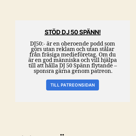
STÖD DJ 50 SPÄNN!
DJ50:- är en oberoende podd som
görs utan reklam och utan stålar
från fräsiga medieföretag. Om du
är en god människa och vill hjälpa
till att hålla DJ 50 Spänn flytande –
sponsra gärna genom patreon.
TILL PATREONSIDAN