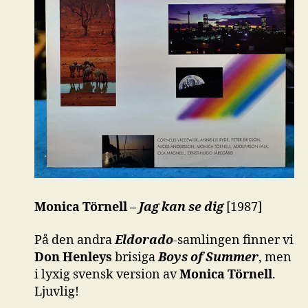
Monica Törnell –
Jag kan se dig
[1987]
På den andra
Eldorado
-samlingen finner vi
Don Henleys
brisiga
Boys of Summer
, men
i lyxig svensk version av
Monica Törnell
.
Ljuvlig!