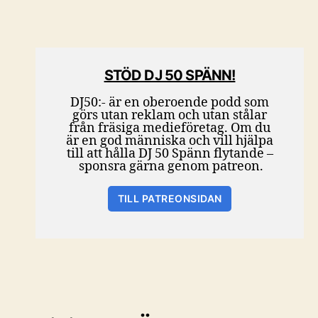
STÖD DJ 50 SPÄNN!
DJ50:- är en oberoende podd som
görs utan reklam och utan stålar
från fräsiga medieföretag. Om du
är en god människa och vill hjälpa
till att hålla DJ 50 Spänn flytande –
sponsra gärna genom patreon.
TILL PATREONSIDAN