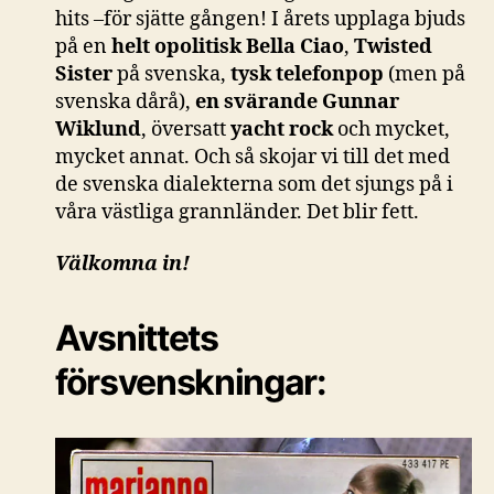
hits –för sjätte gången! I årets upplaga bjuds
på en
helt opolitisk Bella Ciao
,
Twisted
Sister
på svenska,
tysk telefonpop
(men på
svenska dårå),
en svärande Gunnar
Wiklund
, översatt
yacht rock
och mycket,
mycket annat. Och så skojar vi till det med
de svenska dialekterna som det sjungs på i
våra västliga grannländer. Det blir fett.
Välkomna in!
Avsnittets
försvenskningar: