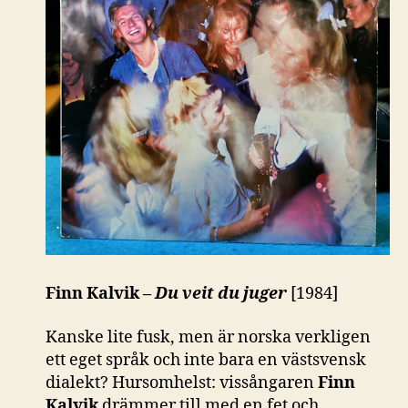
Finn Kalvik –
Du veit du juger
[1984]
Kanske lite fusk, men är norska verkligen
ett eget språk och inte bara en västsvensk
dialekt? Hursomhelst: vissångaren
Finn
Kalvik
drämmer till med en fet och