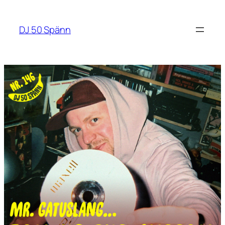
Hoppa
till
DJ 50 Spänn
innehåll