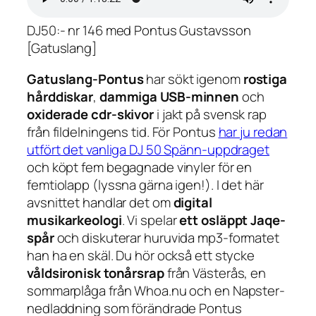
DJ50:- nr 146 med Pontus Gustavsson
[Gatuslang]
Gatuslang-Pontus
har sökt igenom
rostiga
hårddiskar
,
dammiga USB-minnen
och
oxiderade cdr-skivor
i jakt på svensk rap
från fildelningens tid. För Pontus
har ju redan
utfört det vanliga DJ 50 Spänn-uppdraget
och köpt fem begagnade vinyler för en
femtiolapp (lyssna gärna igen!). I det här
avsnittet handlar det om
digital
musikarkeologi
. Vi spelar
ett osläppt Jaqe-
spår
och diskuterar huruvida mp3-formatet
han ha en skäl. Du hör också ett stycke
våldsironisk tonårsrap
från Västerås, en
sommarplåga från Whoa.nu och en Napster-
nedladdning som förändrade Pontus