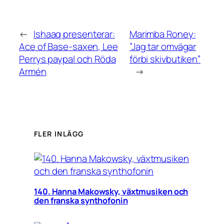
←
Ishaaq presenterar:
Marimba Roney:
Ace of Base-saxen, Lee
”Jag tar omvägar
Perrys paypal och Röda
förbi skivbutiken”
Armén
→
FLER INLÄGG
140. Hanna Makowsky, växtmusiken och
den franska synthofonin