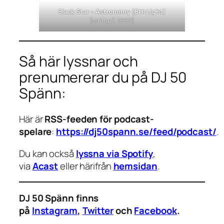
Black Star –
Astronomy (8th Light)
[cd/mp3, 1998]
Så här lyssnar och
prenumererar du på DJ 50
Spänn:
Här är
RSS-feeden för podcast-
spelare
:
https://dj50spann.se/feed/podcast/
.
Du kan också
lyssna via Spotify
,
via
Acast
eller härifrån
hemsidan
.
DJ 50 Spänn finns
på
Instagram
,
Twitter
och
Facebook
.