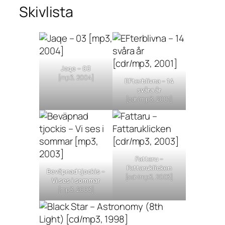
Skivlista
Jaqe –
03
[mp3, 2004]
EFterblivna –
14
svåra år
[cdr/mp3, 2001]
Fattaru –
Fattaruklicken
Beväpnad tjockis –
[cdr/mp3, 2003]
Vi ses i sommar
[mp3, 2003]