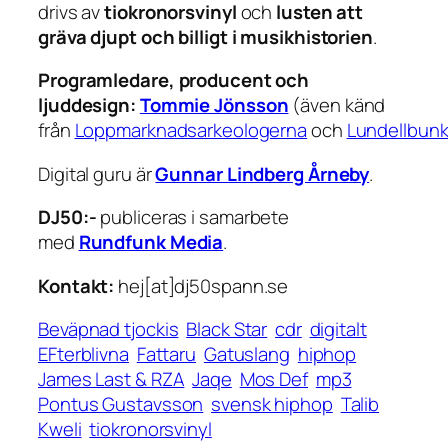
drivs av
tiokronorsvinyl
och
lusten att
gräva djupt och billigt i musikhistorien
.
Programledare, producent och
ljuddesign:
Tommie Jönsson
(även känd
från
Loppmarknadsarkeologerna
och
Lundellbun
Digital guru är
Gunnar Lindberg Årneby
.
DJ50:-
publiceras i samarbete
med
Rundfunk Media
.
Kontakt:
hej[at]dj50spann.se
Beväpnad tjockis
Black Star
cdr
digitalt
EFterblivna
Fattaru
Gatuslang
hiphop
James Last & RZA
Jaqe
Mos Def
mp3
Pontus Gustavsson
svensk hiphop
Talib
Kweli
tiokronorsvinyl