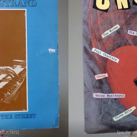
t
[LP, 1972]
Epic Presen