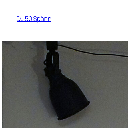
Hoppa
till
DJ 50 Spänn
innehåll