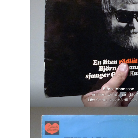
Björn Johansson
En liten rödlätt man
[LP, 
Låt:
Se nu ska vi gå till Gam