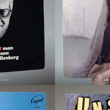
1970]
la Stan
Låt: