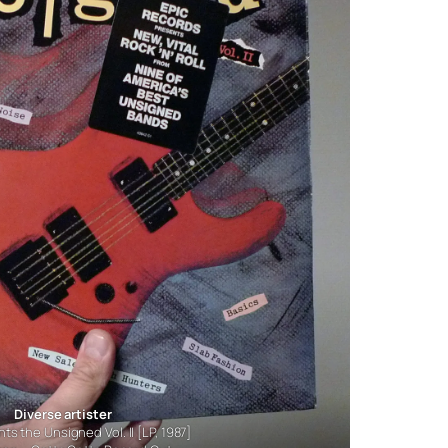
Diverse artister
ts the Unsigned Vol. II
[LP, 1987]