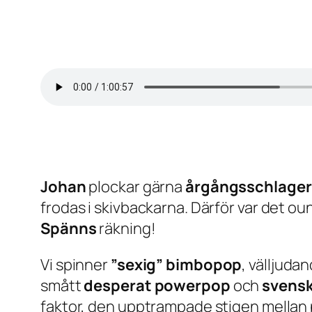
Johan
plockar gärna
årgångsschlager
frodas i skivbackarna. Därför var det oun
Spänns
räkning!
Vi spinner
”sexig” bimbopop
, välljuda
smått
desperat powerpop
och
svensk
faktor, den upptrampade stigen mellan 