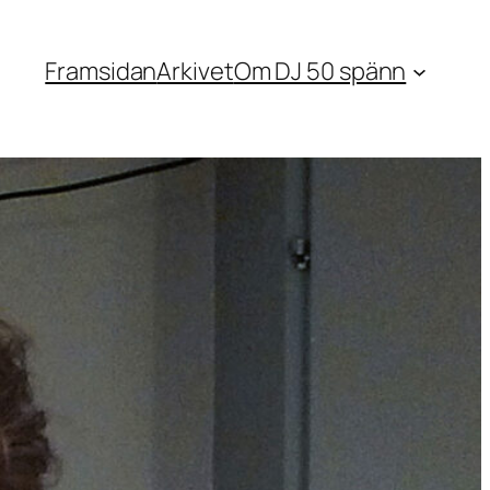
Framsidan
Arkivet
Om DJ 50 spänn