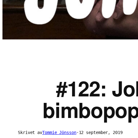
#122: J
bimbopop
Skrivet av
Tommie Jönsson
·
12 september, 2019