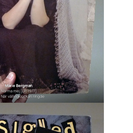
Marie Bergman
Närma mej
[LP, 1977]
När vällingklockan ringde