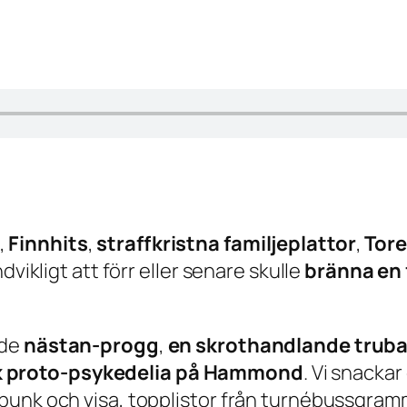
,
Finnhits
,
straffkristna familjeplattor
,
Tor
dvikligt att förr eller senare skulle
bränna en
nde
nästan-progg
,
en skrothandlande trub
 proto-psykedelia på Hammond
. Vi snacka
punk och visa, topplistor från turnébussgramm