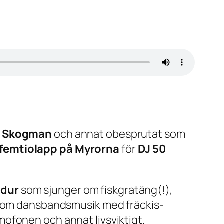
e Skogman
och annat obesprutat som
 femtiolapp på Myrorna
för
DJ 50
adur
som sjunger om fiskgratäng(!),
r om dansbandsmusik med fräckis-
ofonen och annat livsviktigt.