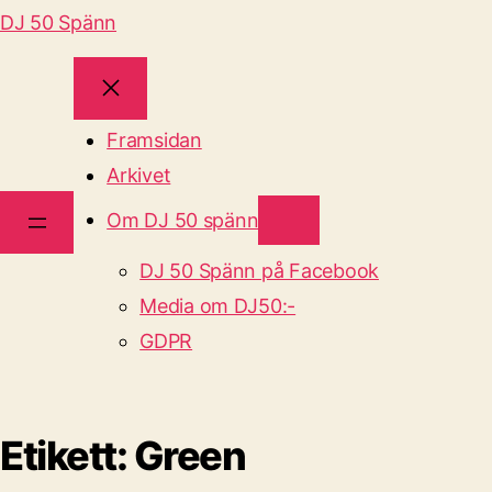
DJ 50 Spänn
Framsidan
Arkivet
Om DJ 50 spänn
DJ 50 Spänn på Facebook
Media om DJ50:-
GDPR
Etikett:
Green