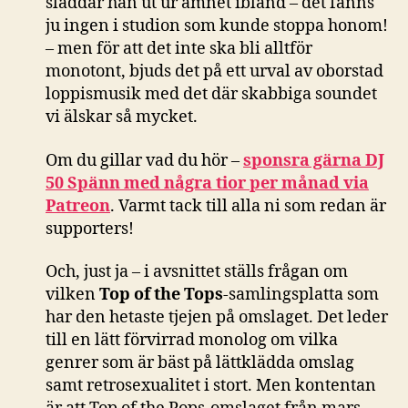
sladdar han ut ur ämnet ibland – det fanns
ju ingen i studion som kunde stoppa honom!
– men för att det inte ska bli alltför
monotont, bjuds det på ett urval av oborstad
loppismusik med det där skabbiga soundet
vi älskar så mycket.
Om du gillar vad du hör –
sponsra gärna DJ
50 Spänn med några tior per månad via
Patreon
. Varmt tack till alla ni som redan är
supporters!
Och, just ja – i avsnittet ställs frågan om
vilken
Top of the Tops
-samlingsplatta som
har den hetaste tjejen på omslaget. Det leder
till en lätt förvirrad monolog om vilka
genrer som är bäst på lättklädda omslag
samt retrosexualitet i stort. Men kontentan