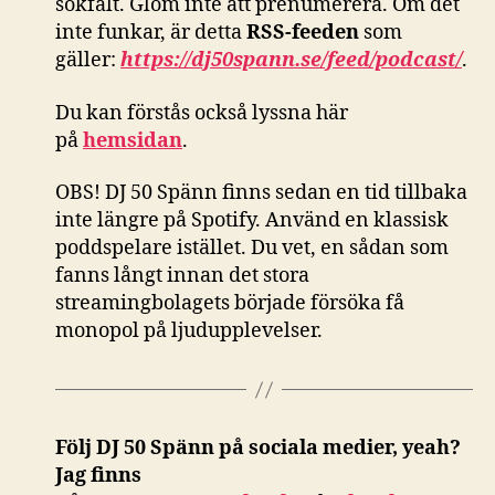
sökfält. Glöm inte att prenumerera. Om det
inte funkar, är detta
RSS-feeden
som
gäller:
https://dj50spann.se/feed/podcast/
.
Du kan förstås också
lyssna här
på
hemsidan
.
OBS! DJ 50 Spänn finns sedan en tid tillbaka
inte längre på Spotify. Använd en klassisk
poddspelare istället. Du vet, en sådan som
fanns långt innan det stora
streamingbolagets började försöka få
monopol på ljudupplevelser.
Följ DJ 50 Spänn på sociala medier, yeah?
Jag finns