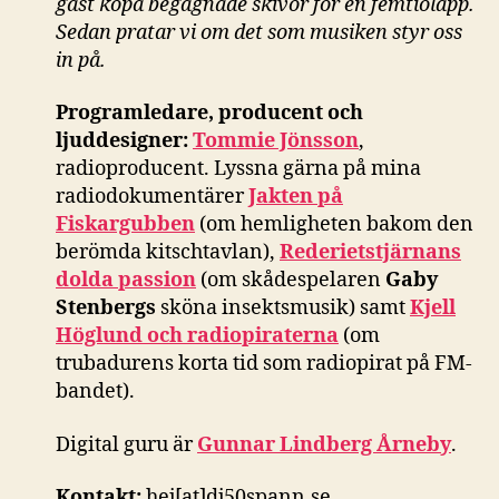
gäst köpa begagnade skivor för en femtiolapp.
Sedan pratar vi om det som musiken styr oss
in på.
Programledare, producent och
ljuddesigner:
Tommie Jönsson
,
radioproducent. Lyssna gärna på mina
radiodokumentärer
Jakten på
Fiskargubben
(om hemligheten bakom den
berömda kitschtavlan),
Rederietstjärnans
dolda passion
(om skådespelaren
Gaby
Stenbergs
sköna insektsmusik) samt
Kjell
Höglund och radiopiraterna
(om
trubadurens korta tid som radiopirat på FM-
bandet).
Digital guru är
Gunnar Lindberg Årneby
.
Kontakt:
hej[at]dj50spann.se