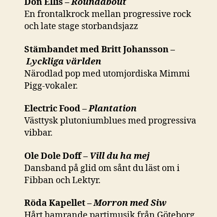
Don Ellis –
Roundabout
En frontalkrock mellan progressive rock
och late stage storbandsjazz
Stämbandet med Britt Johansson –
Lyckliga världen
Närodlad pop med utomjordiska Mimmi
Pigg-vokaler.
Electric Food –
Plantation
Västtysk plutoniumblues med progressiva
vibbar.
Ole Dole Doff –
Vill du ha mej
Dansband på glid om sånt du läst om i
Fibban och Lektyr.
Röda Kapellet –
Morron med Siw
Hårt hamrande partimusik från Göteborg