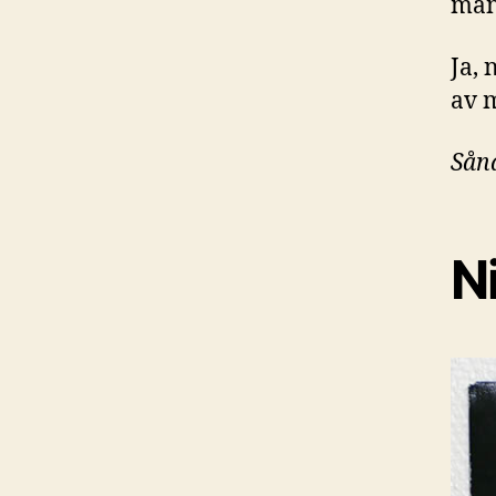
mån
Ja, 
av m
Sån
N