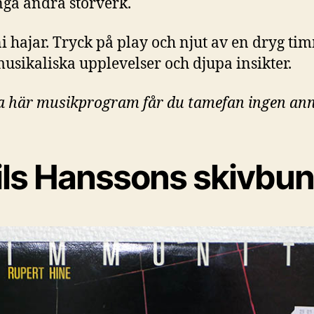
ga andra storverk.
ni hajar. Tryck på play och njut av en dryg ti
usikaliska upplevelser och djupa insikter.
a här musikprogram får du tamefan ingen an
ils Hanssons skivbun