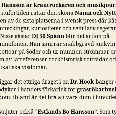
s Hansson är krautrockaren och musikjour
 nuförtiden rattar den sköna
Namn och Nyt
en av de sista platserna i svensk press där kå
tteckingar, kuriositeter och rent larv regera
Nisse gästar
DJ 50 Spänn
blir det action på
mmofonen. Han snurrar snabbgrävd junkviny
trottoar på Söder och ur munnen strömmar en
m av låtreferenser, rockhistorisk rottrådar oc
ikaliska visdomar.
iggar det ettriga draget i en
Dr. Hook
-banger 
dyker i bandets förkärlek för
gräsrökarbus
om: ibland är det bra att vara dum i huvudet
avnjuter också
”Estlands Bo Hansson”
. Som t