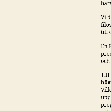
bara
Vi 
filo
till
En
pro
och 
Till
hög
Vilk
upp
pro