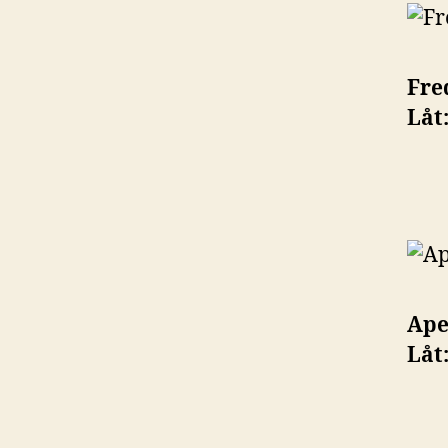
Fre
Låt
Apel
Låt