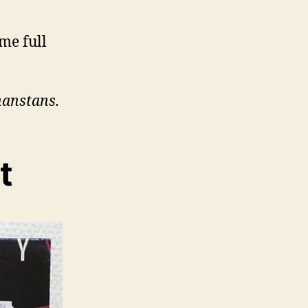
mme full
nanstans.
t