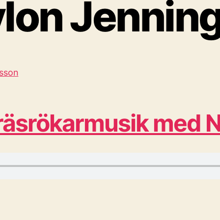
lon Jennin
räsrökarmusik med N