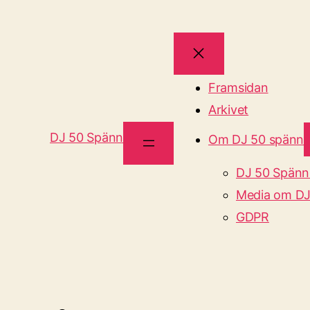
Framsidan
Arkivet
DJ 50 Spänn
Om DJ 50 spänn
DJ 50 Spänn
Media om DJ
GDPR