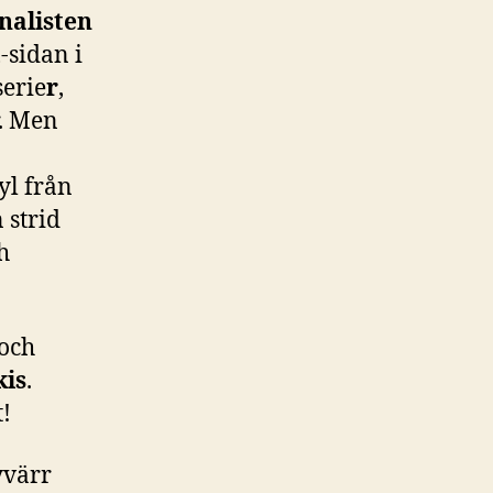
nalisten
t
-sidan i
serie
r
,
r. Men
l från
 strid
h
och
kis
.
!
yvärr