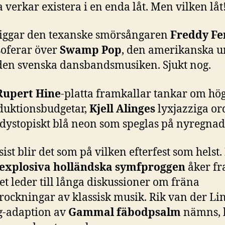
 verkar existera i en enda låt. Men vilken låt
diggar den texanske smörsångaren
Freddy F
soferar över
Swamp Pop
, den amerikanska u
 den svenska dansbandsmusiken. Sjukt nog.
Rupert Hine
-platta framkallar tankar om hö
duktionsbudgetar,
Kjell Alinges
lyxjazziga or
dystopiskt blå neon som speglas på nyregnad 
 sist blir det som på vilken efterfest som helst.
explosiva holländska symfproggen
åker fr
et leder till långa diskussioner om fräna
rockningar av klassisk musik. Rik van der Li
g-adaption av
Gammal fäbodpsalm
nämns, 