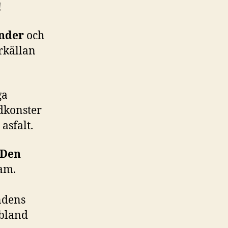
!
ender
och
rkällan
ga
dkonster
asfalt.
Den
am.
ndens
bland