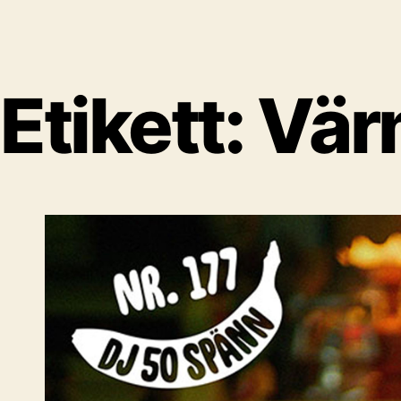
Etikett:
Vär