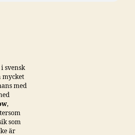
 i svensk
så mycket
mans med
 med
ow
,
ftersom
sik som
ke är