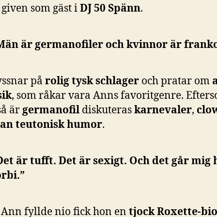
 given som gäst i
DJ 50 Spänn
.
Män är germanofiler och kvinnor är franko
lyssnar på
rolig tysk schlager
och pratar om
a
ik
, som råkar vara Anns favoritgenre. Efter
så är
germanofil
diskuteras
karnevaler
,
clo
an teutonisk humor
.
Det är tufft. Det är sexigt. Och det går mig 
örbi.”
Ann fyllde nio fick hon en
tjock Roxette-bio