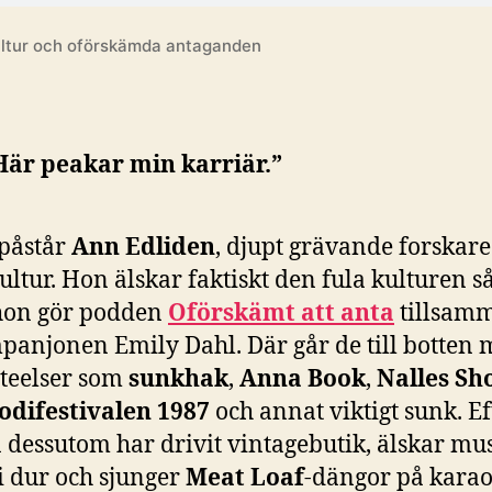
 kultur och oförskämda antaganden
Här peakar min karriär.”
 påstår
Ann Edliden
, djupt grävande forskare
ultur. Hon älskar faktiskt den fula kulturen 
 hon gör podden
Oförskämt att anta
tillsam
panjonen Emily Dahl. Där går de till botten
eteelser som
sunkhak
,
Anna Book
,
Nalles Sh
odifestivalen 1987
och annat viktigt sunk. E
 dessutom har drivit vintagebutik, älskar mu
i dur och sjunger
Meat Loaf
-dängor på karao