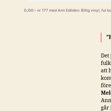
DJ50:- nr 177 med Ann Edliden: Billig vinyl, ful
”
Det
fulk
att
kom
för
Mel
Ann
går 