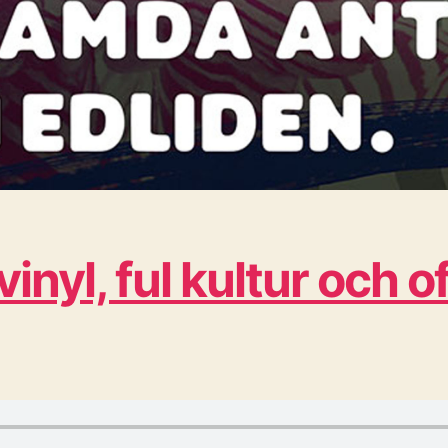
 vinyl, ful kultur och