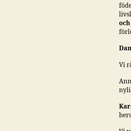
föde
livs
och
förl
Dan
Vi 
Ann 
nyli
Kar
ber