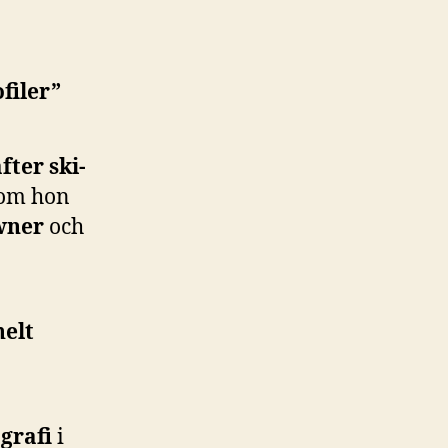
filer”
fter ski-
som hon
wner
och
helt
grafi
i