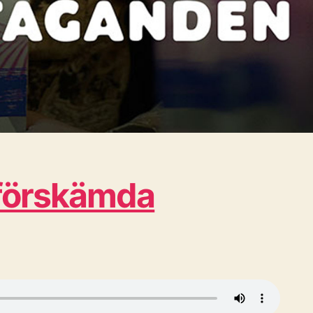
 oförskämda