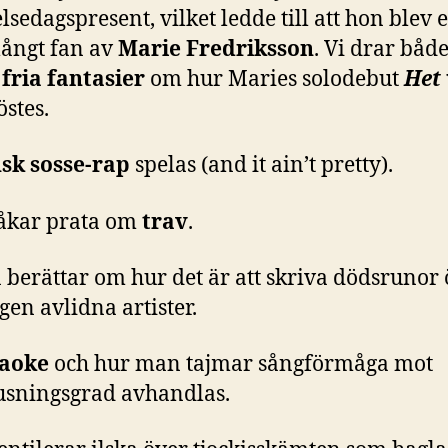
lsedagspresent, vilket ledde till att hon blev e
långt fan av
Marie Fredriksson
. Vi drar båd
 fria fantasier
om hur Maries solodebut
Het
östes.
sk sosse-rap
spelas (and it ain’t pretty).
råkar prata om
trav
.
berättar om hur det är att skriva dödsrunor
gen avlidna artister.
aoke
och hur man tajmar sångförmåga mot
usningsgrad avhandlas.