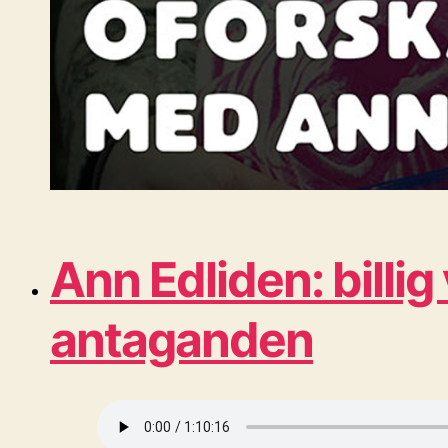
Ann Edliden: billig
antaganden