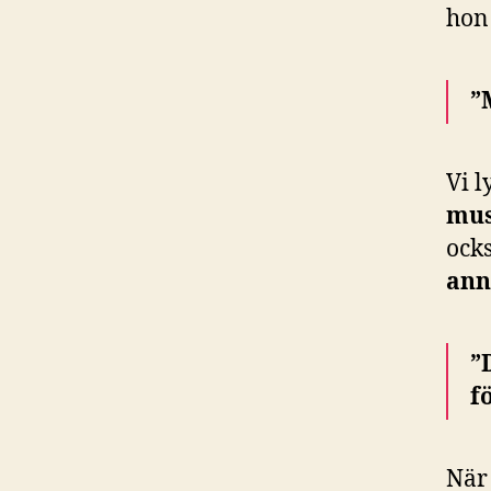
hon
”
Vi 
mus
ock
ann
”
f
När 