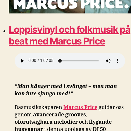
Loppisvinyl och folkmusik på
beat med Marcus Price
”Man hänger med i svänget – men man
kan inte sjunga med!”
Basmusikskaparen
Marcus Price
guidar oss
genom
avancerade grooves
,
oförutsägbara melodier
och
flygande
husvagnar
i denna upplaga av
DJ 50