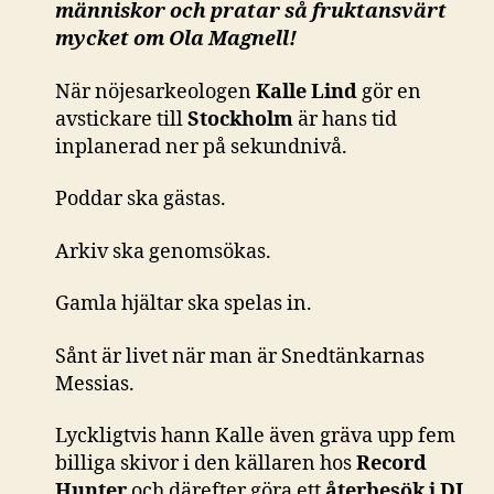
människor och pratar så fruktansvärt
mycket om Ola Magnell!
När nöjesarkeologen
Kalle Lind
gör en
avstickare till
Stockholm
är hans tid
inplanerad ner på sekundnivå.
Poddar ska gästas.
Arkiv ska genomsökas.
Gamla hjältar ska spelas in.
Sånt är livet när man är Snedtänkarnas
Messias.
Lyckligtvis hann Kalle även gräva upp fem
billiga skivor i den källaren hos
Record
Hunter
och därefter göra ett
återbesök i DJ