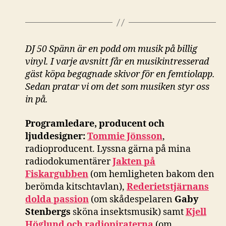
DJ 50 Spänn är en podd om musik på billig
vinyl. I varje avsnitt får en musikintresserad
gäst köpa begagnade skivor för en femtiolapp.
Sedan pratar vi om det som musiken styr oss
in på.
Programledare, producent och
ljuddesigner:
Tommie Jönsson
,
radioproducent. Lyssna gärna på mina
radiodokumentärer
Jakten på
Fiskargubben
(om hemligheten bakom den
berömda kitschtavlan),
Rederietstjärnans
dolda passion
(om skådespelaren
Gaby
Stenbergs
sköna insektsmusik) samt
Kjell
Höglund och radiopiraterna
(om