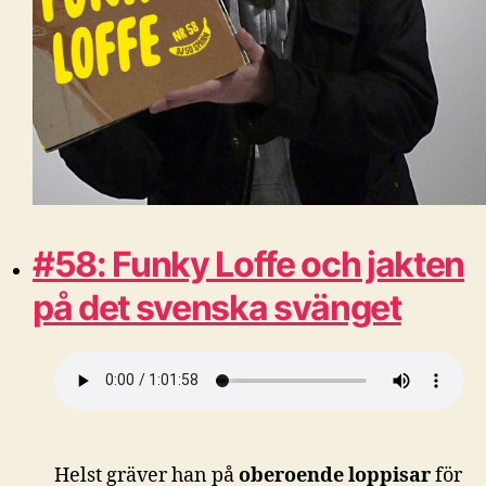
#58: Funky Loffe och jakten
på det svenska svänget
Helst gräver han på
oberoende loppisar
för