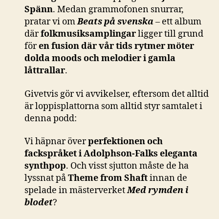
Spänn
. Medan grammofonen snurrar,
pratar vi om
Beats på svenska
– ett album
där
folkmusiksamplingar
ligger till grund
för
en fusion där vår tids rytmer möter
dolda moods och melodier i gamla
låttrallar
.
Givetvis gör vi avvikelser, eftersom det alltid
är loppisplattorna som alltid styr samtalet i
denna podd:
Vi häpnar över
perfektionen och
fackspråket i Adolphson-Falks eleganta
synthpop
. Och visst sjutton måste de ha
lyssnat på
Theme from Shaft
innan de
spelade in mästerverket
Med rymden i
blodet
?