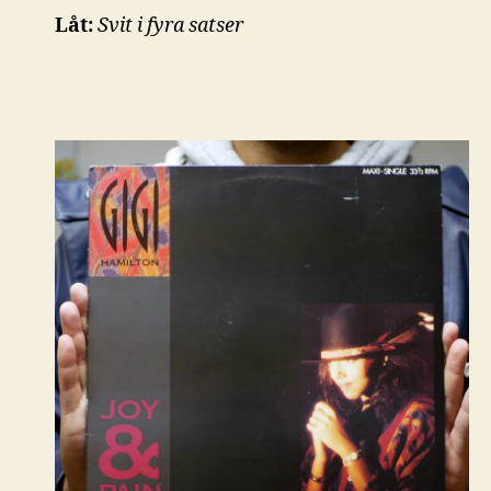
Låt:
Svit i fyra satser