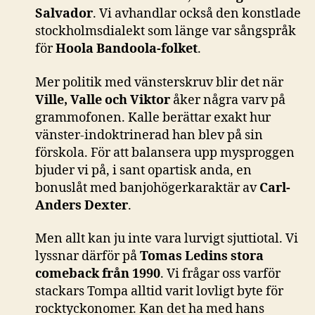
Salvador
. Vi avhandlar också den konstlade
stockholmsdialekt som länge var sångspråk
för
Hoola Bandoola-folket
.
Mer politik med vänsterskruv blir det när
Ville, Valle och Viktor
åker några varv på
grammofonen. Kalle berättar exakt hur
vänster-indoktrinerad han blev på sin
förskola. För att balansera upp mysproggen
bjuder vi på, i sant opartisk anda, en
bonuslåt med banjohögerkaraktär av
Carl-
Anders Dexter
.
Men allt kan ju inte vara lurvigt sjuttiotal. Vi
lyssnar därför på
Tomas Ledins stora
comeback från 1990
. Vi frågar oss varför
stackars Tompa alltid varit lovligt byte för
rocktyckonomer. Kan det ha med hans