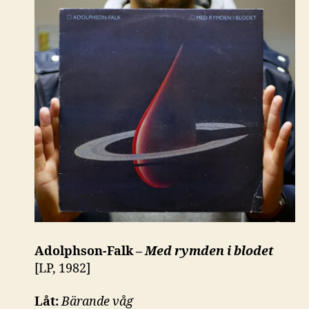
Adolphson-Falk –
Med rymden i blodet
[LP, 1982]
Låt:
Bärande våg