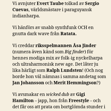
Vi avnjuter
Evert Taube
tolkad av
Sergio
Cuevas
, världsmästare i paraguyansk
indianharpa.
Vi hänförs av snabb synthfunk OCH en
gnutta dark wave från
Ratata.
Vi creddar
riksspelmannen Åsa Jinder
(numera även känd som
Big Jinder
) för
hennes modiga mix av folk-ig nyckelharpa
och ultraharmonisk new age. Det låter ju
lika härligt som
Ralph Lundsten
! (Och nog
borde hon väl nämnas i samma andetag som
Jan Johansson
och
Merit Hemmingson
?)
Vi avsmakar en
wicked dub
av
Gigi
Hamilton
– japp, hon från
Freestyle
– och
det får oss att prata om bortglömda stunder i