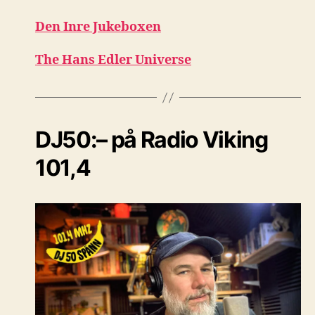
Den Inre Jukeboxen
The Hans Edler Universe
DJ50:– på Radio Viking
101,4