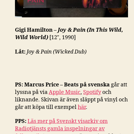
Gigi Hamilton –
Joy & Pain (In This Wild,
Wild World)
[12″, 1990]
Låt:
Joy & Pain (Wicked Dub)
PS:
Marcus Price – Beats på svenska
går att
lyssna på via
Apple Music
,
Spotify
och
liknande. Skivan är även släppt på vinyl och
går att köpa till exempel
här
.
PPS:
Läs mer på Svenskt visarkiv om
Radiotjänsts gamla inspelningar av