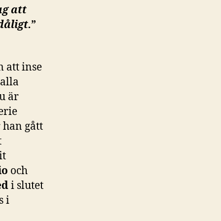
g att
åligt.
”
 att inse
alla
nu är
erie
r han gått
t
it
io
och
ed
i slutet
s i