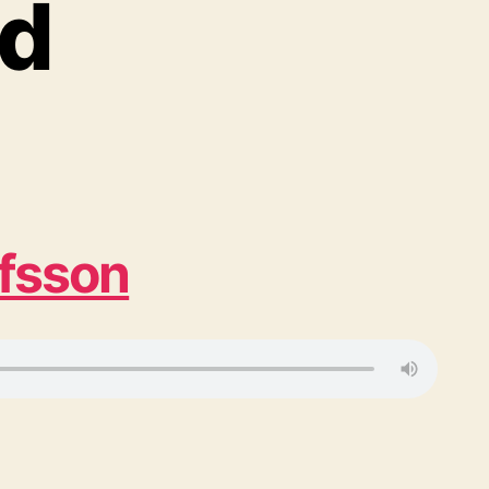
d
efsson