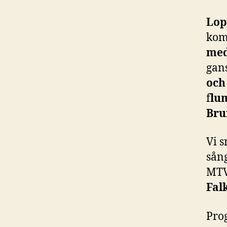
Lop
kom
med
gan
och
f
lu
Bru
Vi s
sång
MTV
Fal
Pro