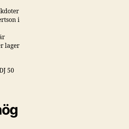
ekdoter
ertson i
är
r lager
 DJ 50
hög