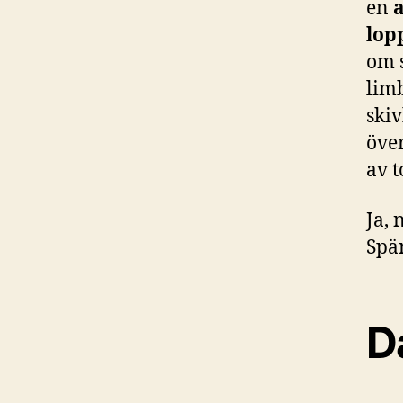
en
lop
om s
lim
ski
öve
av t
Ja, 
Spän
D