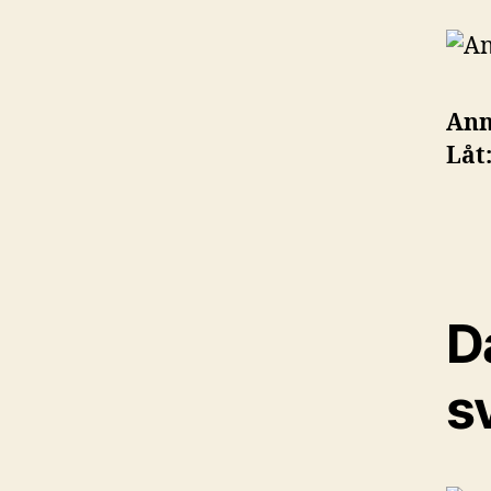
Ann
Låt
Da
s