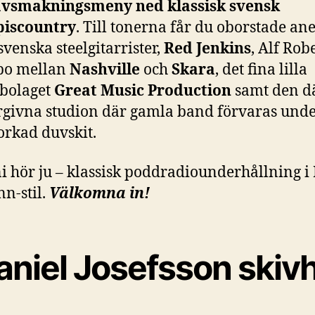
avsmakningsmeny ned klassisk svensk
piscountry
. Till tonerna får du oborstade an
venska steelgitarrister,
Red Jenkins
, Alf Rob
bo mellan
Nashville
och
Skara
, det fina lilla
vbolaget
Great Music Production
samt den d
rgivna studion där gamla band förvaras unde
orkad duvskit.
ni hör ju – klassisk poddradiounderhållning i
n-stil.
Välkomna in!
aniel Josefsson skiv