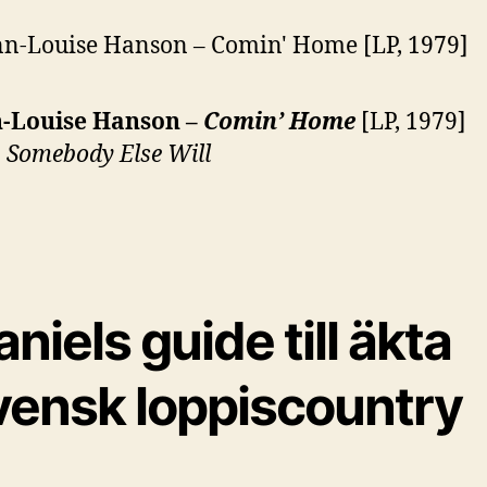
-Louise Hanson –
Comin’ Home
[LP, 1979]
:
Somebody Else Will
niels guide till äkta
vensk loppiscountry