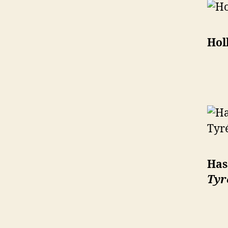
Hol
Has
Tyr