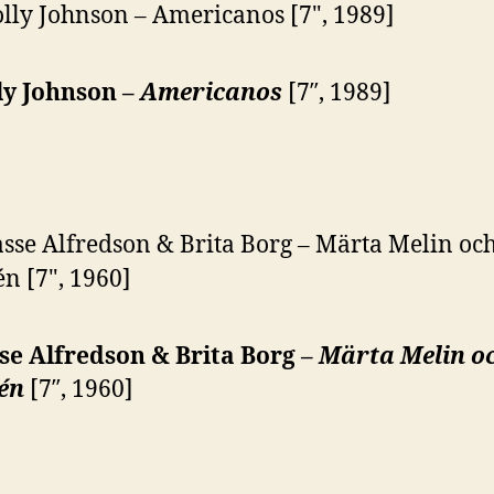
ly Johnson –
Americanos
[7″, 1989]
se Alfredson & Brita Borg –
Märta Melin o
én
[7″, 1960]