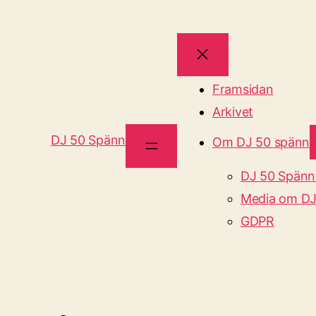
Framsidan
Arkivet
DJ 50 Spänn
Om DJ 50 spänn
DJ 50 Spänn
Media om DJ
GDPR