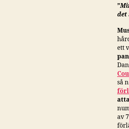
”
Mi
det
Mus
hård
ett 
pan
Dan
Cou
så n
för
att
num
av 7
för