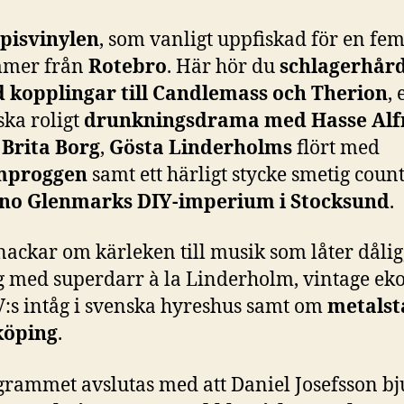
pisvinylen
, som vanligt uppfiskad för en fem
mer från
Rotebro
. Här hör du
schlagerhår
 kopplingar till Candlemass och Therion
, 
ska roligt
drunkningsdrama med Hasse Alf
 Brita Borg
,
Gösta Linderholms
flört med
mproggen
samt ett härligt stycke smetig coun
no Glenmarks DIY-imperium i Stocksund
.
nackar om kärleken till musik som låter dålig,
 med superdarr à la Linderholm, vintage eko-
:s intåg i svenska hyreshus samt om
metals
köping
.
grammet avslutas med att Daniel Josefsson bj