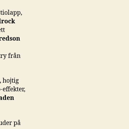
tiolapp,
drock
ett
redson
try från
 hojtig
effekter,
taden
uder på