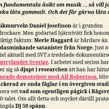
n fundamentala åsikt om musik … så vill ja
 ska låta gammalt. Och det får gärna låta d
ikmurveln Daniel Josefsson
är i grunden
rockare. Men godartad hjärntvätt fick honom
viktigt faktum:
Merle Haggard
är hårdare än 
dasminkande satanister från Norge
. Just 
iel aktuell med SVT:s tredelade dokumentärs
ntrylandet Sverige
. I arbetet med serien ha
er sig så
djupt i researchen
att han har hitta
lorade demotejper med Alf Robertson
, bliv
ackerad av onda fåglar i en övergiven stud
era vet
vad som egentligen pågick i Rågsv
0-talet. Om allt detta och mycket därtill prata
längda
DJ 50 spänn
.