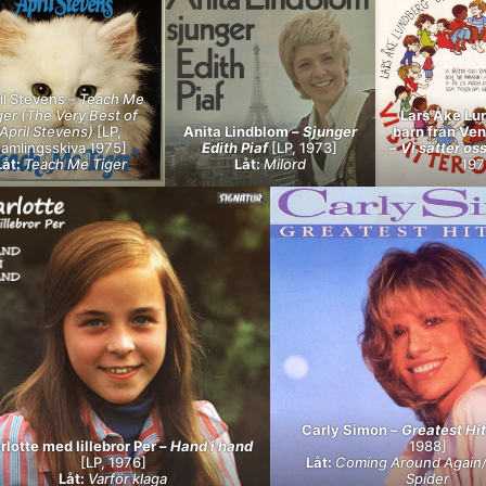
il Stevens –
Teach Me
ger (The Very Best of
Lars Åke Lu
April Stevens)
[LP,
Anita Lindblom –
Sjunger
barn från Ve
samlingsskiva 1975]
Edith Piaf
[LP, 1973]
–
Vi sätter oss
Låt:
Teach Me Tiger
Låt:
Milord
197
Carly Simon –
Greatest Hit
rlotte med lillebror Per –
Hand i hand
1988]
[LP, 1976]
Låt:
Coming Around Again/I
Låt:
Varför klaga
Spider