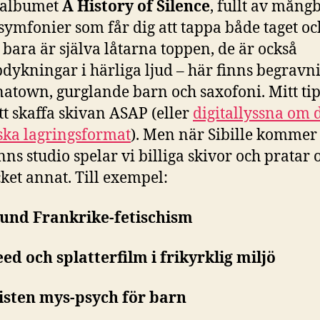
oalbumet
A History of Silence
, fullt av mång
ymfonier som får dig att tappa både taget o
 bara är själva låtarna toppen, de är också
dykningar i härliga ljud – här finns begravni
atown, gurglande barn och saxofoni. Mitt tips
tt skaffa skivan ASAP (eller
digitallyssna om 
ska lagringsformat
). Men när Sibille kommer t
ns studio spelar vi billiga skivor och pratar
et annat. Till exempel:
sund Frankrike-fetischism
ed och splatterfilm i frikyrklig miljö
risten mys-psych för barn