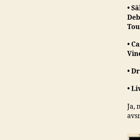
• S
Deb
Tou
• C
Vin
• D
• Li
Ja, 
avsn