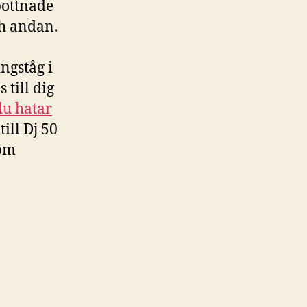
bottnade
ch andan.
ngståg i
 till dig
du hatar
ill Dj 50
 om