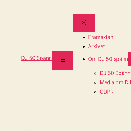
Framsidan
Arkivet
DJ 50 Spänn
Om DJ 50 spänn
DJ 50 Spänn
Media om DJ
GDPR