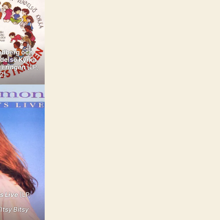
ndberg och
ndelsö Kyrka
 i ringen
[LP,
2]
s Live
[LP,
tsy Bitsy