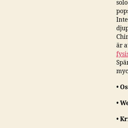
sol
pops
Inte
djup
Chin
är a
fysi
Spän
myck
• O
• We
• K