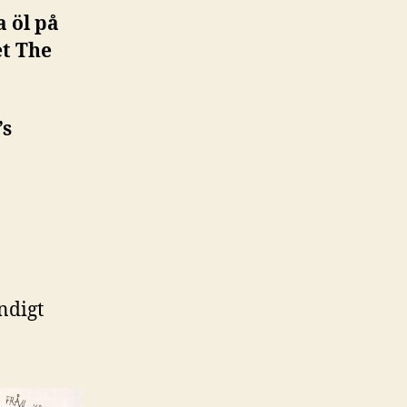
a öl på
et The
’s
ändigt