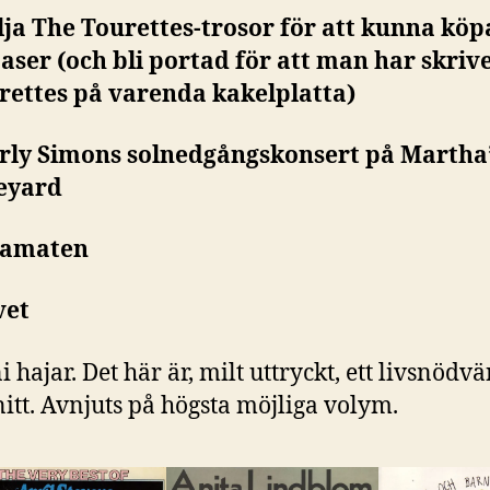
älja The Tourettes-trosor för att kunna köp
aser (och bli portad för att man har skriv
rettes på varenda kakelplatta)
arly Simons solnedgångskonsert på Martha
eyard
ramaten
vet
ni hajar. Det här är, milt uttryckt, ett livsnödv
itt. Avnjuts på högsta möjliga volym.