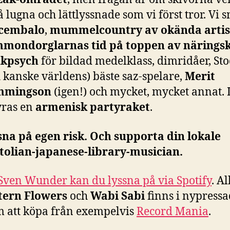
å lugna och lättlyssnade som vi först tror. Vi 
cembalo
,
mummelcountry av okända artis
mondorglarnas tid på toppen av närings
kpsych
för bildad medelklass, dimridåer, St
 kanske världens) bäste saz-spelare,
Merit
mmingson
(igen!) och mycket, mycket annat. I
yras en
armenisk partyraket
.
sna på egen risk. Och supporta din lokale
tolian-japanese-library-musician.
Sven Wunder kan du lyssna på via Spotify
. A
tern Flowers
och
Wabi Sabi
finns i nypressa
m att köpa från exempelvis
Record Mania
.