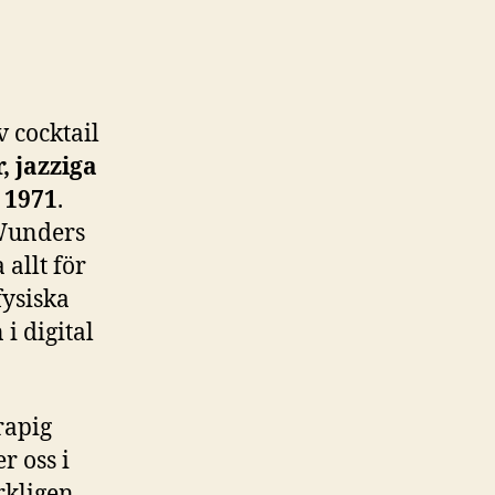
v cocktail
,
jazziga
 1971
.
 Wunders
allt för
fysiska
i digital
rapig
r oss i
rkligen