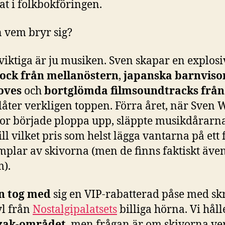
t i folkbokföringen.
 vem bryr sig?
viktiga är ju musiken. Sven skapar en explosi
ock från mellanöstern
,
japanska barnvisor
oves
och
bortglömda filmsoundtracks från
låter verkligen toppen. Förra året, när Sven
or började ploppa upp, släppte musikdårarna 
till vilket pris som helst lägga vantarna på ett 
plar av skivorna (men de finns faktiskt även 
m).
n tog med
sig en VIP-rabatterad påse med sk
yl från
Nostalgipalatsets
billiga hörna. Vi hålle
ak-området
, men frågan är om skivorna ve