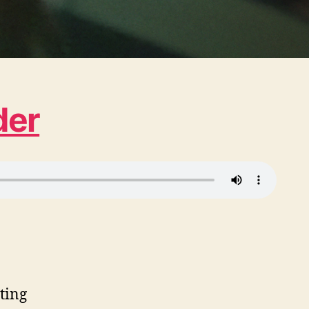
der
ting