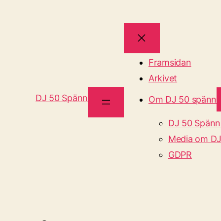
Framsidan
Arkivet
DJ 50 Spänn
Om DJ 50 spänn
DJ 50 Spänn
Media om DJ
GDPR