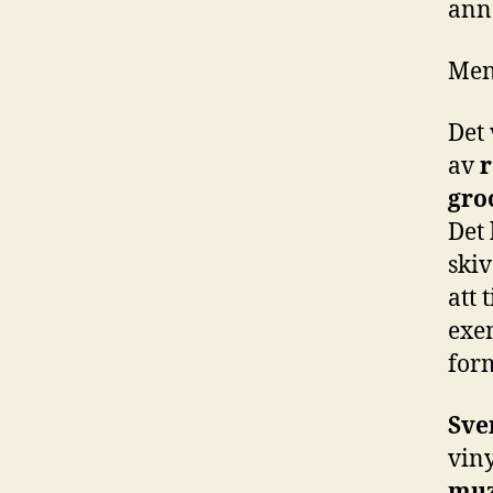
anna
Men
Det 
av
r
gro
Det 
skiv
att 
exem
for
Sve
vin
muz