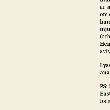
är s
om
ham
mju
(och
He
avf
Lys
ana
PS:
Eas
for