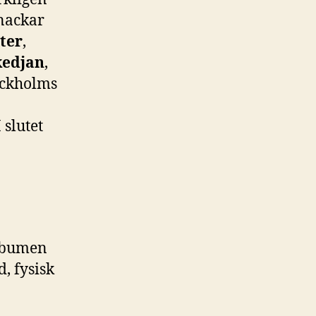
snackar
ter
,
kedjan
,
ockholms
 slutet
lbumen
d, fysisk