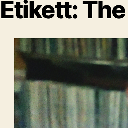
Etikett:
The