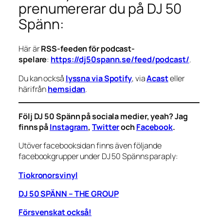
prenumererar du på DJ 50
Spänn:
Här är
RSS-feeden för podcast-
spelare
:
https://dj50spann.se/feed/podcast/
.
Du kan också
lyssna via Spotify
, via
Acast
eller
härifrån
hemsidan
.
Följ DJ 50 Spänn på sociala medier, yeah? Jag
finns på
Instagram
,
Twitter
och
Facebook
.
Utöver facebooksidan finns även följande
facebookgrupper under DJ 50 Spänns paraply:
Tiokronorsvinyl
DJ 50 SPÄNN – THE GROUP
Försvenskat också!