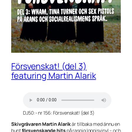
Försvenskat! (del 3)
featuring Martin Alarik
DJ50:- nr 156: Försvenskat! (del 3)
Skivgrävaren Martin Alarik
är tillbaka med ännu en
bunt
försvenskande hits
på raspig loppisvinyl – och