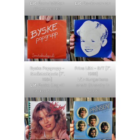
Låt:
Bomullsfälten
Låt:
Da-do-ron-ron
(
Cottonfields
)
Byske Popgrupp –
Prins Lätt – S/T
[7″,
Småstadspuls
[7″,
1988]
1984]
Låt:
Kungarikets
Låt:
Byske (Jag vill
anarki
(
Anarchy in
andas lite luft)
the UK
)