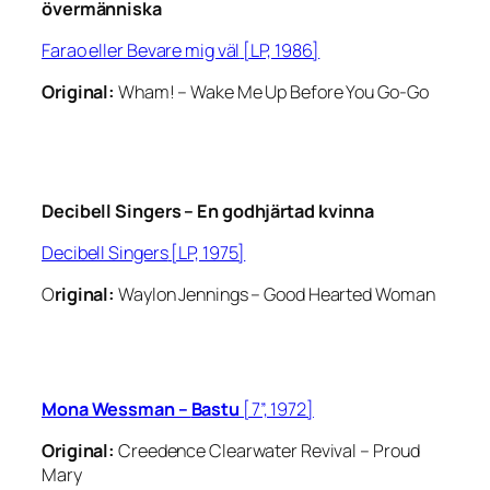
övermänniska
Farao eller Bevare mig väl
[LP, 1986]
Original:
Wham! –
Wake Me Up Before You Go-Go
Decibell Singers –
En godhjärtad kvinna
Decibell Singers
[LP, 1975]
O
riginal:
Waylon Jennings –
Good Hearted Woman
Mona Wessman –
Bastu
[7”, 1972]
Original:
Creedence Clearwater Revival –
Proud
Mary