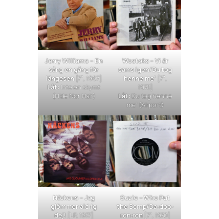
Jerry Williams –
En
Wostoks –
Vi är
sång en gång för
sams igen/Du tog
längesen
[7″, 1967]
henne me’
[7″,
Låt:
Inte en skymt
1978]
(
Hide Nor Hair
)
Låt:
Du tog henne
me’
(
Airport
)
Näckens –
Jag
Suzie –
Who Put
glömmer aldrig
the Bomp/Da-doo-
dej!
[LP, 1977]
ron-ron
[7″, 1970]