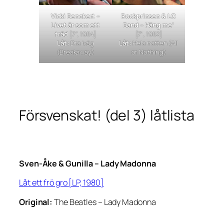
Vicki Benckert –
Rockprinsen & LC
Livet är som ett
Band –
Häng me’
träd
[7″, 1984]
[7″, 1982]
Låt:
Dra iväg
Låt:
Hela natten
(
All
(
Breakaway
)
or Nothing
)
Försvenskat! (del 3) låtlista
Sven-Åke & Gunilla –
Lady Madonna
Låt ett frö gro
[LP, 1980]
Original:
The Beatles –
Lady Madonna