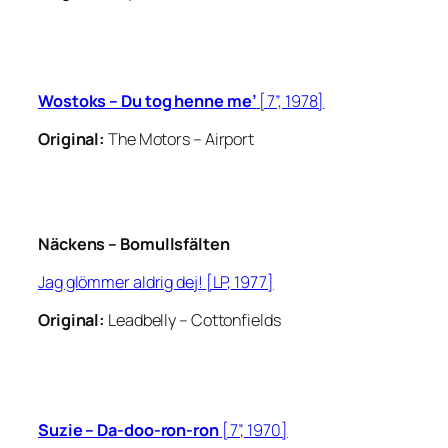
Wostoks –
Du tog henne me’
[7”, 1978]
Original:
The Motors –
Airport
Näckens –
Bomullsfälten
Jag glömm
er aldrig dej!
[LP, 1977]
Original:
Leadbelly –
Cottonfields
Suzie –
Da-doo-ron-ron
[7”, 1970]