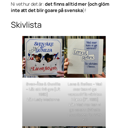
Ni vet hur det är:
det finns alltid mer (och glöm
inte att det blir goare på svenska
)!
Skivlista
Sven-Åke & Gunilla
L
ena & Reflex – Vad
–
Låt ett frö gro
[LP,
mer kan vi ge
1980]
varann?/Ta världen
Låt:
Lady Madonna
i famn
[7″, 1985]
Låt:
V
ad mer kan vi
ge varann
(
What’s
Love Got to Do With
it?
)