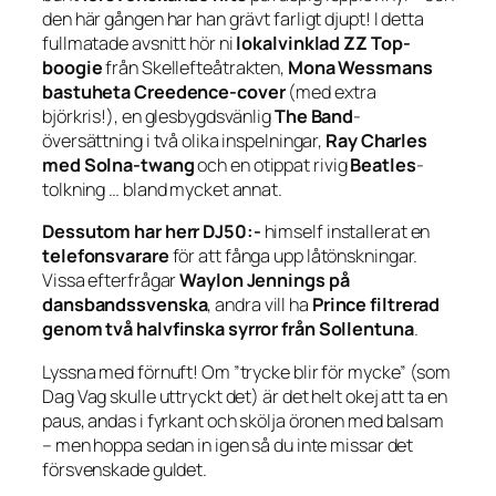
den här gången har han grävt farligt djupt! I detta
fullmatade avsnitt hör ni
lokalvinklad ZZ Top-
boogie
från Skellefteåtrakten,
Mona Wessmans
bastuheta Creedence-cover
(med extra
björkris!), en glesbygdsvänlig
The Band
-
översättning i två olika inspelningar,
Ray Charles
med Solna-twang
och en otippat rivig
Beatles
-
tolkning … bland mycket annat.
Dessutom har herr DJ50:-
himself installerat en
telefonsvarare
för att fånga upp låtönskningar.
Vissa efterfrågar
Waylon Jennings på
dansbandssvenska
, andra vill ha
Prince filtrerad
genom två halvfinska syrror från Sollentuna
.
Lyssna med förnuft! Om ”trycke blir för mycke” (som
Dag Vag skulle uttryckt det) är det helt okej att ta en
paus, andas i fyrkant och skölja öronen med balsam
– men hoppa sedan in igen så du inte missar det
försvenskade guldet.