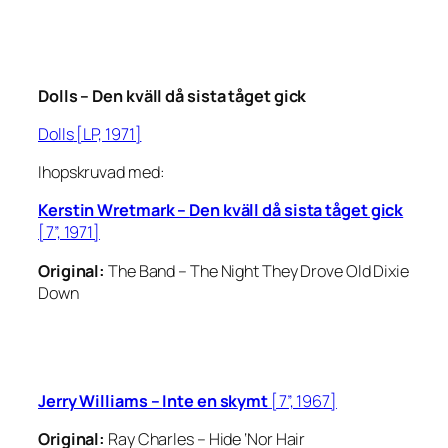
Dolls –
Den kväll då sista tåget gick
Dolls
[LP, 1971]
Ihopskruvad med:
Kerstin Wretmark –
Den kväll då sista tåget gick
[7”, 1971]
Original:
The Band –
The Night They Drove Old Dixie
Down
Jerry Williams –
Inte en skymt
[7”, 1967]
Original:
Ray Charles –
Hide ‘Nor Hair