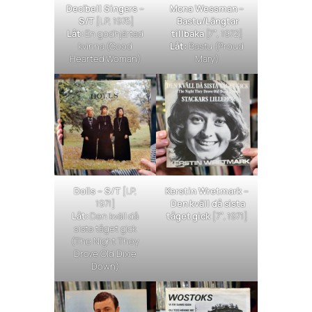
Decibell Singers –
Mona Wessman –
S/T
[LP, 1975]
Bastu/Längtar
Låt:
En godhjärtad
tillbaka
[7″, 1972]
kvinna
(
Good
Låt:
Bastu
(
Proud
Hearted Woman
)
Mary
)
Dolls – S/T
[LP,
Kerstin Wretmark –
1971]
Den kväll då sista
Låt:
Den kväll då
tåget gick
[7″, 1971]
sista tåget gick
(
The Night They
Drove Old Dixie
Down
)