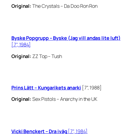
Original:
The Crystals –
Da Doo Ron Ron
Byske Popgrupp –
Byske (Jag vill andas lite luft)
[7”, 1984]
Original:
ZZ Top –
Tush
Prins Lätt –
Kungarikets anarki
[7”, 1988]
Original:
Sex Pistols –
Anarchy in the UK
Vicki Benckert –
Dra iväg
[7”, 1984]