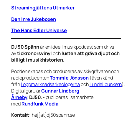
Streamingjättens Utmarker
Den Inre Jukeboxen
The Hans Edler Universe
DJ 50 Spänn
är en ideell musikpodcast som drivs
av
tiokronorsvinyl
och
lusten att gräva djupt och
billigt i musikhistorien
.
Podden skapas och produceras av skivgrävaren och
radioproducenten
Tommie Jönsson
(även känd
från
Loppmarknadsarkeologerna
och
Lundellbunkern
).
Digital guru är
Gunnar Lindberg
Årneby
.
DJ50:-
publiceras i samarbete
med
Rundfunk Media
.
Kontakt:
hej[at]dj50spann.se