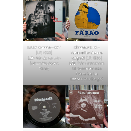
LiLi & Sussie – S/T
K
årspexet 86 –
[LP, 1985]
Farao eller Bevare
Låt:
När du var min
mig väl
[LP, 1986]
(
When You Were
Låt:
Från underbarn
Mine
)
till övermänniska
(
Wake Me Up
Before You Go-go
)