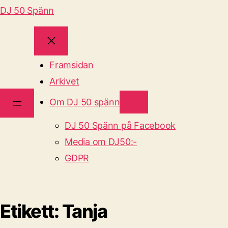
DJ 50 Spänn
Framsidan
Arkivet
Om DJ 50 spänn
DJ 50 Spänn på Facebook
Media om DJ50:-
GDPR
Etikett:
Tanja