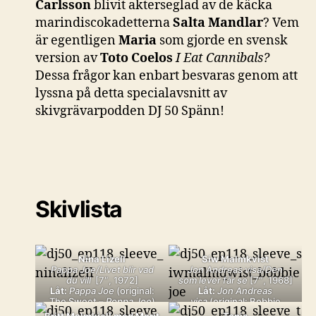
Carlsson
blivit akterseglad av de käcka
marindiscokadetterna
Salta Mandlar
? Vem
är egentligen
Maria
som gjorde en svensk
version av
Toto Coelos
I Eat Cannibals?
Dessa frågor kan enbart besvaras genom att
lyssna på detta specialavsnitt av
skivgrävarpodden DJ 50 Spänn!
Skivlista
Nina Lizell
Siw Malmkvist
Pappa Joe/Livet blir vad
Jon Andreas visa/Den
du vill
[7″, 1972]
som lever får se
[7″, 1968]
Låt:
Pappa Joe
(original:
Låt:
Jon Andreas
The Sweet –
Poppa Joe
)
visa
(original: Bobbie
Gentry –
Ode to Billie Joe
)