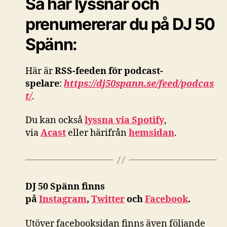
Så här lyssnar och
prenumererar du på DJ 50
Spänn:
Här är
RSS-feeden för podcast-
spelare
:
https://dj50spann.se/feed/podcas
t/
.
Du kan också
lyssna via Spotify
,
via
Acast
eller härifrån
hemsidan
.
DJ 50 Spänn finns
på
Instagram
,
Twitter
och
Facebook
.
Utöver facebooksidan finns även följande