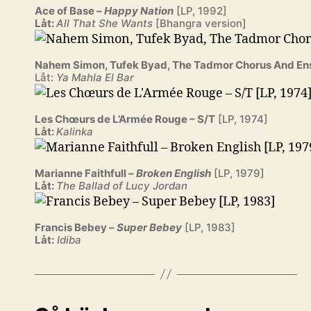
Ace of Base –
Happy Nation
[LP, 1992]
Låt:
All That She Wants
[Bhangra version]
Nahem Simon, Tufek Byad, The Tadmor Chorus And E
Låt:
Ya Mahla El Bar
Les Chœurs de L’Armée Rouge – S/T
[LP, 1974]
Låt:
Kalinka
Marianne Faithfull –
Broken English
[LP, 1979]
Låt:
The Ballad of Lucy Jordan
Francis Bebey –
Super Bebey
[LP, 1983]
Låt:
Idiba