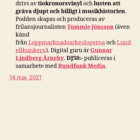
drivs av
tiokronorsvinyl
och
lusten att
gräva djupt och billigt i musikhistorien
.
Podden skapas och produceras av
frilansjournalisten
Tommie Jönsson
(även
känd
från
Loppmarknadsarkeologerna
och
Lund
ellbunkern
). Digital guru är
Gunnar
Lindberg Årneby
.
DJ50:-
publiceras i
samarbete med
Rundfunk Media
.
14 maj, 2021