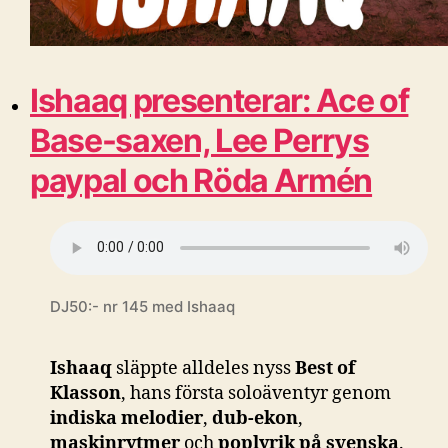
Ishaaq presenterar: Ace of
Base-saxen, Lee Perrys
paypal och Röda Armén
DJ50:- nr 145 med Ishaaq
Ishaaq
släppte alldeles nyss
Best of
Klasson
, hans första soloäventyr genom
indiska melodier
,
dub-ekon
,
maskinrytmer
och
poplyrik på svenska
.