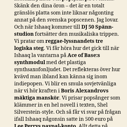
Skänk den dina öron – det är en totalt
gränslös platta som inte liknar någonting
annat på den svenska popscenen. Jag lovar.
Och när Ishaaq kommer till
DJ 50 Spänn-
studion
fortsätter den musikaliska trippen.
Vi pratar om
reggae-lyssnandets tre
logiska steg
. Vi får höra hur det gick till när
Ishaaq la vantarna på
Ace of Base:s
synthmodul
med det plastiga
synthsaxofonljudet. Det reflekteras över hur
kvävd man ibland kan känna sig inom
indiepopen. Vi blir en smula sovjetvänliga
när vi hör kraften i
Boris Alexandrovs
mäktiga manskör
. Vi prisar popsånger som
klämmer in en hel novell i texten, Shel
Silverstein-style. Och så får vi svar på frågan
ifall Ishaaq någonsin satte in 500 euro på
Lee Perrys paypal-konto
. Allt detta på