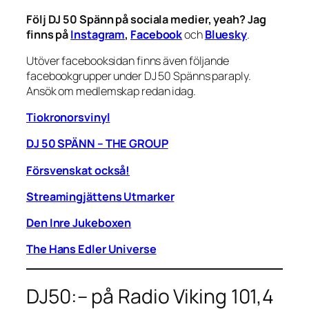
Följ DJ 50 Spänn på sociala medier, yeah? Jag
finns på
Instagram
,
Facebook
och
Bluesky
.
Utöver facebooksidan finns även följande
facebookgrupper under DJ 50 Spänns paraply.
Ansök om medlemskap redan idag.
Tiokronorsvinyl
DJ 50 SPÄNN – THE GROUP
Försvenskat också!
Streamingjättens Utmarker
Den Inre Jukeboxen
The Hans Edler Universe
DJ50:– på Radio Viking 101,4