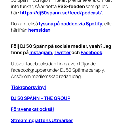
inte funkar, så är detta
RSS-feeden
som gäller:
här:
https://dj50spann.se/feed/podcast/
.
Du kan också
lyssna på podden via Spotify
, eller
härifrån
hemsidan
.
Följ DJ 50 Spänn på sociala medier, yeah? Jag
finns på
Instagram
,
Twitter
och
Facebook
.
Utöver facebooksidan finns även följande
facebookgrupper under DJ 50 Spänns paraply.
Ansök om medlemskap redan idag.
Tiokronorsvinyl
DJ 50 SPÄNN – THE GROUP
Försvenskat också!
Streamingjättens Utmarker