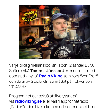
Varje lördag mellan klockan 11 och 12 sänder DJ 50
Spänn (AKA
Tommie Jönsson
) en musikmix med
oborstad vinyl på
Radio Viking
som hörs över Ekerö
och delar av Stockholmsområdet på frekvensen
101,4 MHz.
Programmet går också att livelyssna på
via
radioviking.se
eller valfri app för nätradio
(Radio Garden Live rekommenderas, men det finns