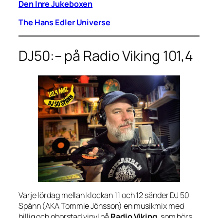
Den Inre Jukeboxen
The Hans Edler Universe
DJ50:– på Radio Viking 101,4
Varje lördag mellan klockan 11 och 12 sänder DJ 50
Spänn (AKA Tommie Jönsson) en musikmix med
billig och oborstad vinyl på
Radio Viking
, som hörs