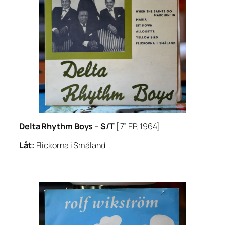
Delta Rhythm Boys
–
S/T
[7” EP, 1964]
Låt:
Flickorna i Småland