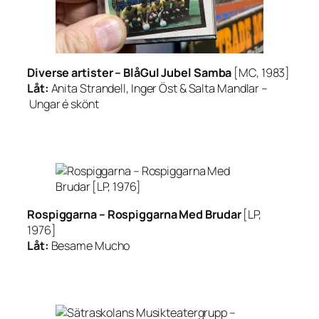
Diverse artister –
BlåGul Jubel Samba
[MC, 1983]
Låt:
Anita Strandell, Inger Öst & Salta Mandlar –
Ungar é skönt
Rospiggarna –
Rospiggarna Med Brudar
[LP,
1976]
Låt:
Besame Mucho