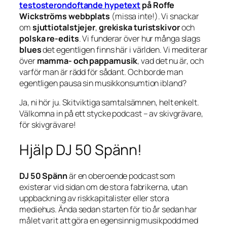
testosterondoftande hypetext
på Roffe
Wickströms webbplats
(missa inte!). Vi snackar
om
sjuttiotalstjejer
,
grekiska turistskivor
och
polska re-edits
. Vi funderar över hur många slags
blues
det egentligen finns här i världen. Vi mediterar
över
mamma- och pappamusik
, vad det nu är, och
varför man är rädd för sådant. Och borde man
egentligen pausa sin musikkonsumtion ibland?
Ja, ni hör ju. Skitviktiga samtalsämnen, helt enkelt.
Välkomna in på ett stycke podcast –
av skivgrävare,
för skivgrävare
!
Hjälp DJ 50 Spänn!
DJ 50 Spänn
är en oberoende podcast som
existerar vid sidan om de stora fabrikerna, utan
uppbackning av riskkapitalister eller stora
mediehus. Ända sedan starten för tio år sedan har
målet varit att göra en egensinnig musikpodd med