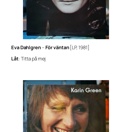
Eva Dahlgren
–
För väntan
[LP, 1981]
Låt
: Titta på mej