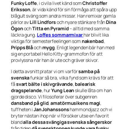
Funky Loffe
, i civila livet känd som
Christoffer
Eriksson
, är vida känd för sin förmåga att spåra upp
blågult sväng som andra missar. Han remixar gamla
pärlor av
Lill Lindfors
och nyare stänkare från
Dina
Ögon
och
Titta en Pyramid
– alltid med samma
läckra gung.
Loffes sommarmixar
har blivit lika
viktiga för semesterfeelingen som
nakenbad
,
Pripps Blå
och
mygg
. Enligt legenden bär han med
sig en portabel Hello Kitty-grammofon för att
provlyssna när han är ute och gräver skivor.
I detta avsnitt pratar vi om varför
samba på
svenska
funkar så bra, vilka fynd som krävs för att
få
svart bälte i skivgrävande
,
balearisk
dragspelande
, hur
Yung Lean
skulle låta om han
gjorde disco. Vi filosoferar över subgenren
dansband på glid
,
amatörmusikens magi
,
tuffheten i
Jan Johanssons
hammondjazz och vi
bryter nästan ihop när vi försöker utse en favorit
bland
alla dessa svängiga svenska sångerskor
från tiden
då svensktoppen kunde vara funky
.