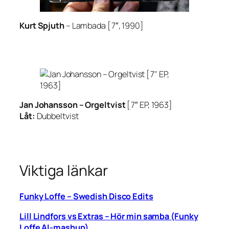
Kurt Spjuth
–
Lambada
[7″, 1990]
Jan Johansson –
Orgeltvist
[7″ EP, 1963]
Låt:
Dubbeltvist
Viktiga länkar
Funky Loffe –
Swedish Disco Edits
Lill Lindfors vs Extras –
Hör min samba
(Funky
Loffe AI-mashup)