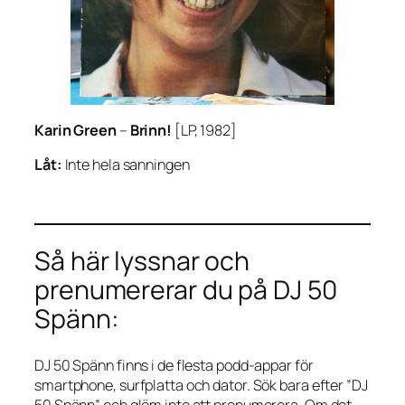
Karin Green
–
Brinn!
[LP, 1982]
Låt:
Inte hela sanningen
Så här lyssnar och
prenumererar du på DJ 50
Spänn:
DJ 50 Spänn finns i de flesta podd-appar för
smartphone, surfplatta och dator. Sök bara efter ”DJ
50 Spänn” och glöm inte att prenumerera. Om det