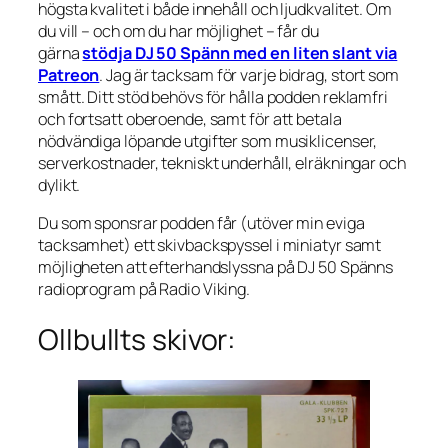
högsta kvalitet i både innehåll och ljudkvalitet. Om
du vill – och om du har möjlighet – får du
gärna
stödja DJ 50 Spänn med en liten slant via
Patreon
. Jag är tacksam för varje bidrag, stort som
smått. Ditt stöd behövs för hålla podden reklamfri
och fortsatt oberoende, samt för att betala
nödvändiga löpande utgifter som musiklicenser,
serverkostnader, tekniskt underhåll, elräkningar och
dylikt.
Du som sponsrar podden får (utöver min eviga
tacksamhet) ett skivbackspyssel i miniatyr samt
möjligheten att efterhandslyssna på DJ 50 Spänns
radioprogram på Radio Viking.
Ollbullts skivor: