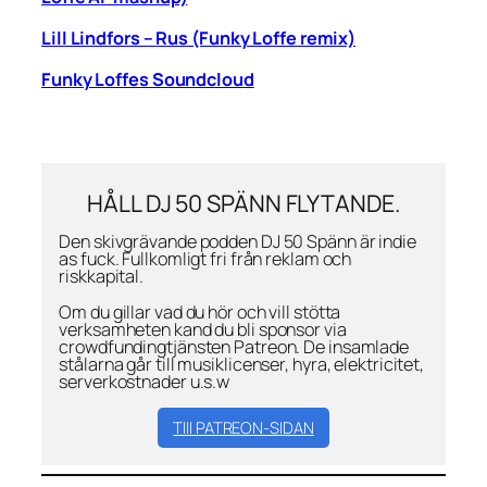
Lill Lindfors –
Rus (Funky Loffe remix)
Funky Loffes Soundcloud
HÅLL DJ 50 SPÄNN FLYTANDE.
Den skivgrävande podden DJ 50 Spänn är indie
as fuck. Fullkomligt fri från reklam och
riskkapital.
Om du gillar vad du hör och vill stötta
verksamheten kand du bli sponsor via
crowdfundingtjänsten Patreon. De insamlade
stålarna går till musiklicenser, hyra, elektricitet,
serverkostnader u.s.w
TIll PATREON-SIDAN