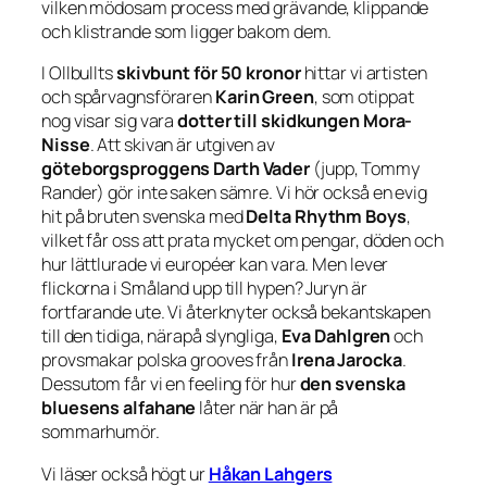
vilken mödosam process med grävande, klippande
och klistrande som ligger bakom dem.
I Ollbullts
skivbunt för 50 kronor
hittar vi artisten
och spårvagnsföraren
Karin Green
, som otippat
nog visar sig vara
dotter till skidkungen Mora-
Nisse
. Att skivan är utgiven av
göteborgsproggens Darth Vader
(jupp, Tommy
Rander) gör inte saken sämre. Vi hör också en evig
hit på bruten svenska med
Delta Rhythm Boys
,
vilket får oss att prata mycket om pengar, döden och
hur lättlurade vi européer kan vara. Men lever
flickorna i Småland upp till hypen? Juryn är
fortfarande ute. Vi återknyter också bekantskapen
till den tidiga, närapå slyngliga,
Eva Dahlgren
och
provsmakar polska grooves från
Irena Jarocka
.
Dessutom får vi en feeling för hur
den svenska
bluesens alfahane
låter när han är på
sommarhumör.
Vi läser också högt ur
Håkan Lahgers