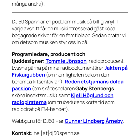
många andra).
DJ 50 Spänn är en podd om musik på billig vinyl. I
varje avsnitt får en musikintresserad gäst köpa
begagnade skivor för en femtiolapp. Sedan pratar vi
om det som musiken styr oss in på.
Programledare, producent och
ljuddesigner:
Tommie Jönsson
, radioproducent.
Lyssna gärna på mina radiodokumentärer
Jakten på
Fiskargubben
(om hemligheten bakom den
berömda kitschtavlan),
Rederietstjärnans dolda
passion
(om skådespelaren
Gaby Stenbergs
sköna insektsmusik) samt
Kjell Höglund och
radiopiraterna
(om trubadurens korta tid som
radiopirat på FM-bandet).
Webbguru för DJ50:- är
Gunnar Lindberg Årneby
.
Kontakt:
hej[at]dj50spann.se