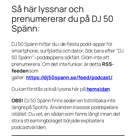
Så här lyssnar och
prenumererar du på DJ 50
Spänn:
DJ 50 Spänn hittar du i de flesta podd-appar för
smartphone, surfplatta och dator. Sök bara efter ”DJ
50 Spänn” i poddappens sökfält. Glöm inte att
prenumerera. Om det inte funkar, är detta
RSS-
feeden
som
gäller:
https://dj50spann.se/feed/podcast/
.
Du kan förstås också
lyssna här på
hemsidan
.
OBS!
DJ 50 Spänn finns sedan en tid tillbaka inte
längre på Spotify. Använd en klassisk poddspelare
istället. Du vet, en sådan som fanns långt innan det
stora streamingbolaget började exploatera
podcastvärlden.