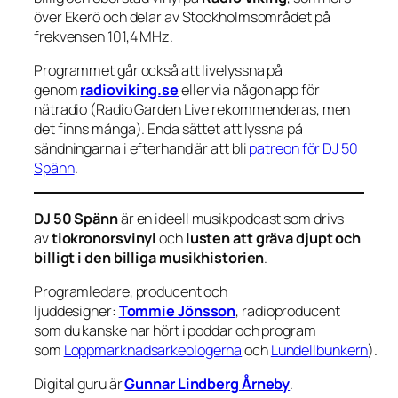
över Ekerö och delar av Stockholmsområdet på
frekvensen 101,4 MHz.
Programmet går också att livelyssna på
genom
radioviking.se
eller via någon app för
nätradio (Radio Garden Live rekommenderas, men
det finns många). Enda sättet att lyssna på
sändningarna i efterhand är att bli
patreon för DJ 50
Spänn
.
DJ 50 Spänn
är en ideell musikpodcast som drivs
av
tiokronorsvinyl
och
lusten att gräva djupt och
billigt i den billiga musikhistorien
.
Programledare, producent och
ljuddesigner:
Tommie Jönsson
, radioproducent
som du kanske har hört i poddar och program
som
Loppmarknadsarkeologerna
och
Lundellbunkern
).
Digital guru är
Gunnar Lindberg Årneby
.