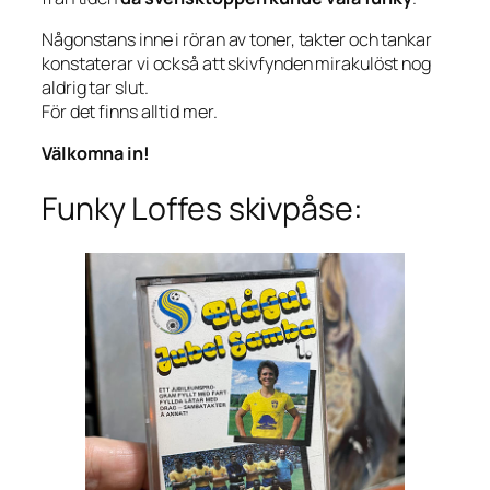
Någonstans inne i röran av toner, takter och tankar
konstaterar vi också att skivfynden mirakulöst nog
aldrig tar slut.
För det finns alltid mer.
Välkomna in!
Funky Loffes skivpåse: