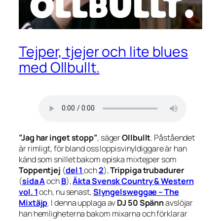
Tejper, tjejer och lite blues
med Ollbullt.
”Jag har inget stopp”
, säger
Ollbullt
. Påståendet
är rimligt, för bland oss loppisvinyldiggare är han
känd som snillet bakom episka mixtejper som
Toppentjej
(
del 1
och
2
),
Trippiga trubadurer
(
sida A
och
B
),
Äkta Svensk Country & Western
vol. 1
och, nu senast,
Slyngelsweggae – The
Mixtäjp
. I denna upplaga av
DJ 50 Spänn
avslöjar
han hemligheterna bakom mixarna och förklarar