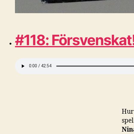
#118: Försvenskat
Hur
spel
Nin