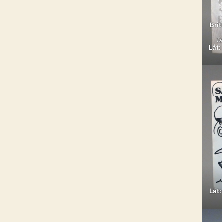
Bri
Ta
Låt:
Låt: