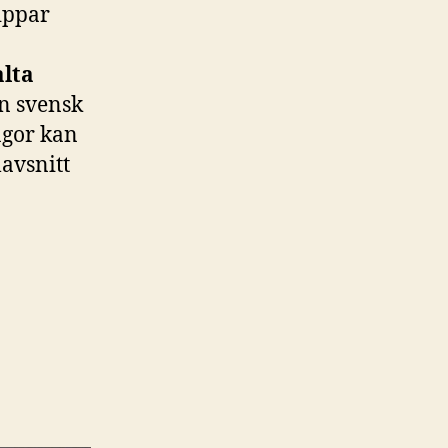
ippar
alta
n svensk
ågor kan
lavsnitt