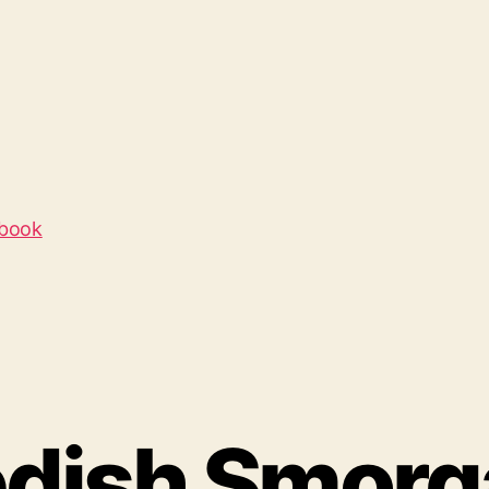
ebook
dish Smorg