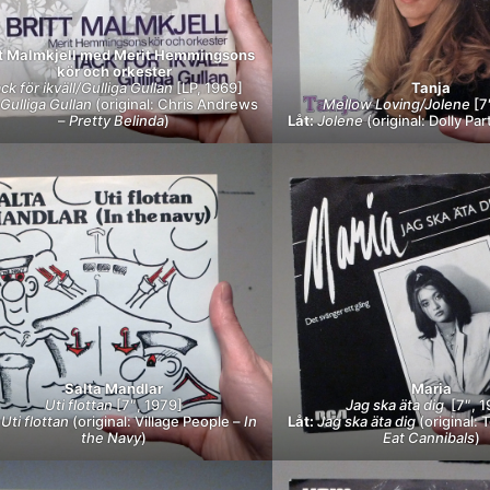
tt Malmkjell med Merit Hemmingsons
kör och orkester
ck för ikväll/Gulliga Gullan
[LP, 1969]
Tanja
Gulliga Gullan
(original: Chris Andrews
Mellow Loving/Jolene
[7
–
Pretty Belinda
)
Låt:
Jolene
(original: Dolly Par
Salta Mandlar
Maria
Uti flottan
[7″, 1979]
Jag ska äta dig
[7″, 
Uti flottan
(original: Village People –
In
Låt:
Jag ska äta dig
(original:
the Navy
)
Eat Cannibals
)