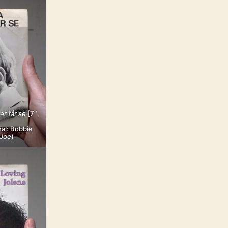
er får se
[7″,
nal: Bobbie
 Joe
)