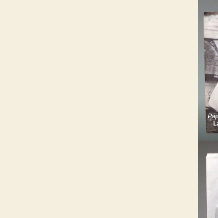
Pap
L