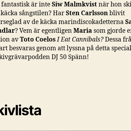
fantastisk är inte
Siw Malmkvist
när hon sk
 käcka sångstilen? Har
Sten Carlsson
blivit
erseglad av de käcka marindiscokadetterna
S
dlar
? Vem är egentligen
Maria
som gjorde e
sion av
Toto Coelos
I Eat Cannibals?
Dessa fr
rt besvaras genom att lyssna på detta specia
skivgrävarpodden DJ 50 Spänn!
ivlista