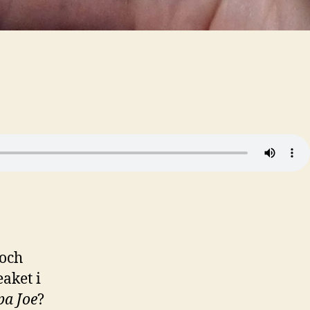
 och
aket i
pa Joe
?