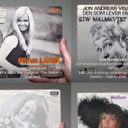
Siw Malmkvist
Nina Lizell
Jon Andreas visa/Den som lev
pa Joe/Livet blir vad du vill
[7″, 1972]
1968]
åt:
Pappa Joe
(original: The Sweet –
Låt:
Jon Andreas visa
(origi
Poppa Joe
)
Gentry –
Ode to Billie