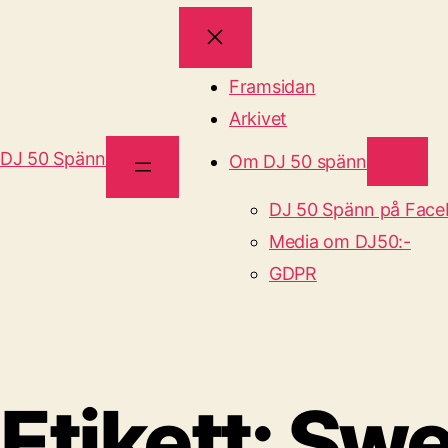
Framsidan
Arkivet
DJ 50 Spänn
Om DJ 50 spänn
DJ 50 Spänn på Fac
Media om DJ50:-
GDPR
Etikett:
Swe