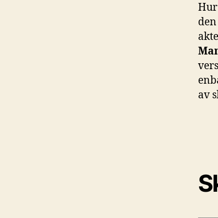
Hur 
den
akt
Man
ver
enba
av 
Sk