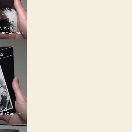
″, 1978]
ton –
Jolene
)
1982]
 Toto Coelo –
I