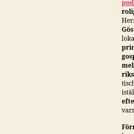
pod
rol
Her
Gös
loka
pri
gos
mel
rik
tis
istä
eft
var
För