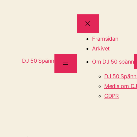
Framsidan
Arkivet
DJ 50 Spänn
Om DJ 50 spänn
DJ 50 Spänn
Media om DJ
GDPR