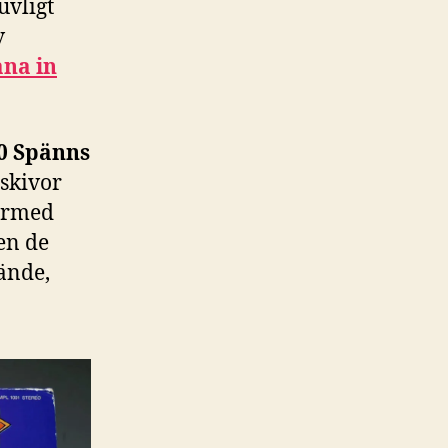
uvligt
v
ana in
0 Spänns
 skivor
härmed
en de
 ände,