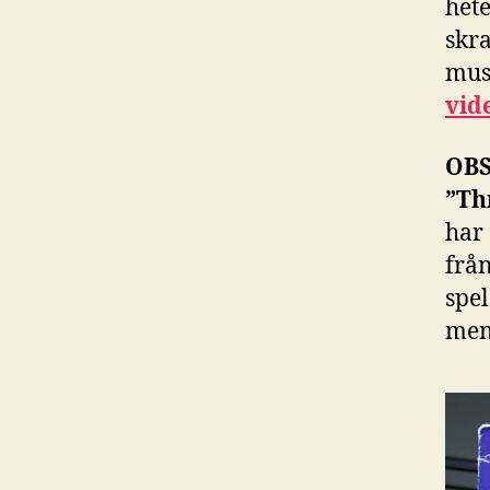
hete
skr
mus
vid
OBS
”Th
har 
från
spel
men 