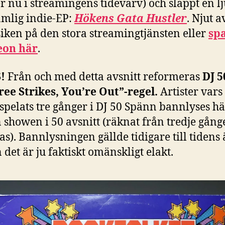
r nu i streamingens tidevarv) och släppt en lj
amlig indie-EP:
Hökens Gata Hustler
. Njut a
iken på den stora streamingtjänsten eller
sp
eon här
.
!
Från och med detta avsnitt reformeras
DJ 5
ree Strikes, You’re Out”-regel.
Artister vars
spelats tre gånger i DJ 50 Spänn bannlyses 
 showen i 50 avsnitt (räknat från tredje gång
as). Bannlysningen gällde tidigare till tidens
det är ju faktiskt omänskligt elakt.