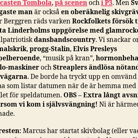
casten Tombola
,
på scenen
och
i P3
. Men
Sv
igaste man
är också
en oberäknelig skivgrä
r Berggren räds varken
Rockfolkets försök t
ta Linderholms uppgörelse med glamrock
lpatriotisk
dansbandscountry
. Vi snackar 
malskrik
,
progg-Stalin
,
Elvis Presleys
pelberoende
, “musik på kran”,
hormonbeha
lo-maskiner
och
Streaplers ändlösa nötan
svägarna
. De borde ha tryckt upp en omvänd
cha som listar datumen när de är hemma med 
llet för speldatumen.
OBS – Extra långt avsn
ersom vi kom i självsvängning!
Ni är härme
nade.
resten:
Marcus har startat skivbolag (eller va