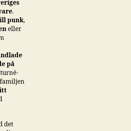
eriges
vare
.
ill punk
,
en
eller
om
ndlade
de på
 turné-
familjen
itt
d
d det