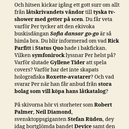
Och hitsen kickar igång ett gott surr om allt
från
låtskrivandets våndor
till
tyska tv-
shower med getter på scen
. Du får veta
varför Per tycker att den ekivoka
buskisdängan
Sofia dansar go-go
är så
himla bra. Du blir informerad om vad
Rick
Parfitt
i
Status Quo
hade i bakfickan.
Vilken
symfonirock
lyssnar Per helst på?
Varför slutade
Gyllene Tider
att spela
covers? Varför har det inte skapats
holografiska
Roxette-avatarer
? Och vad
svarar Per när han får anbud från
stora
bolag som vill köpa hans låtkatalog
?
På skivorna hör vi storheter som
Robert
Palmer
,
Neil Diamond
,
svensktoppsgiganten
Stefan Rüden
, dey
idag bortglömda bandet
Device
samt den