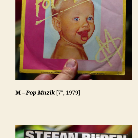
M –
Pop Muzik
[7″, 1979]