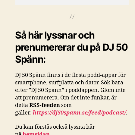
Så här lyssnar och
prenumererar du på DJ 50
Spänn:
DJ 50 Spänn finns i de flesta podd-appar för
smartphone, surfplatta och dator. Sök bara
efter ”DJ 50 Spänn” i poddappen. Glöm inte
att prenumerera. Om det inte funkar, är
detta
RSS-feeden
som
gäller:
https://dj50spann.se/feed/podcast/
.
Du kan förstås också
lyssna här
på
hemsidan
.