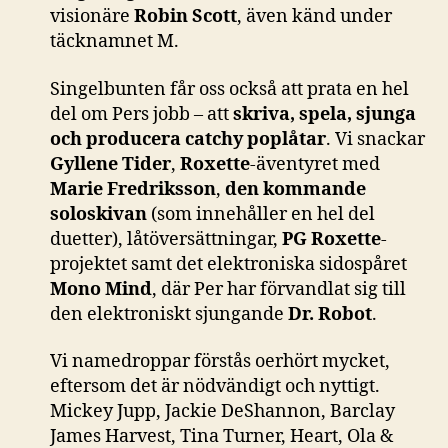
visionäre
Robin Scott
, även känd under
täcknamnet M.
Singelbunten får oss också att prata en hel
del om Pers jobb – att
skriva, spela, sjunga
och producera catchy poplåtar
. Vi snackar
Gyllene Tider
,
Roxette
-äventyret med
Marie Fredriksson
,
den kommande
soloskivan
(som innehåller en hel del
duetter), låtöversättningar,
PG Roxette
-
projektet samt det elektroniska sidospåret
Mono Mind
, där Per har förvandlat sig till
den elektroniskt sjungande
Dr. Robot
.
Vi namedroppar förstås oerhört mycket,
eftersom det är nödvändigt och nyttigt.
Mickey Jupp, Jackie DeShannon, Barclay
James Harvest, Tina Turner, Heart, Ola &