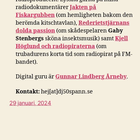
radiodokumentärer
Jakten på
Fiskargubben
(om hemligheten bakom den
berömda kitschtavlan),
Rederietstjärnans
dolda passion
(om skådespelaren
Gaby
Stenbergs
sköna insektsmusik) samt
Kjell
Höglund och radiopiraterna
(om
trubadurens korta tid som radiopirat på FM-
bandet).
Digital guru är
Gunnar Lindberg Årneby
.
Kontakt:
hej[at]dj50spann.se
29 januari, 2024