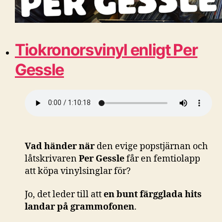
Tiokronorsvinyl enligt Per
Gessle
Vad händer när
den evige popstjärnan och
låtskrivaren
Per Gessle
får en femtiolapp
att köpa vinylsinglar för?
Jo, det leder till att
en bunt färgglada hits
landar på grammofonen
.