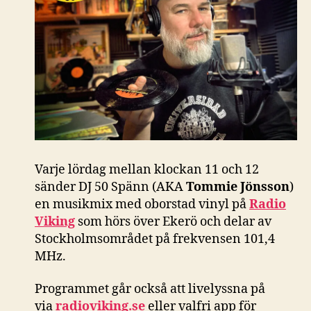
Varje lördag mellan klockan 11 och 12
sänder DJ 50 Spänn (AKA
Tommie Jönsson
)
en musikmix med oborstad vinyl på
Radio
Viking
som hörs över Ekerö och delar av
Stockholmsområdet på frekvensen 101,4
MHz.
Programmet går också att livelyssna på
via
radioviking.se
eller valfri app för