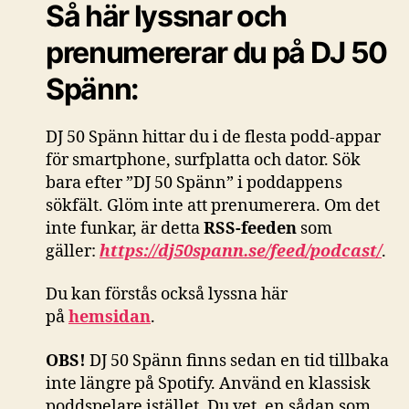
Så här lyssnar och
prenumererar du på DJ 50
Spänn:
DJ 50 Spänn hittar du i de flesta podd-appar
för smartphone, surfplatta och dator. Sök
bara efter ”DJ 50 Spänn” i poddappens
sökfält. Glöm inte att prenumerera. Om det
inte funkar, är detta
RSS-feeden
som
gäller:
https://dj50spann.se/feed/podcast/
.
Du kan förstås också
lyssna här
på
hemsidan
.
OBS!
DJ 50 Spänn finns sedan en tid tillbaka
inte längre på Spotify. Använd en klassisk
poddspelare istället. Du vet, en sådan som