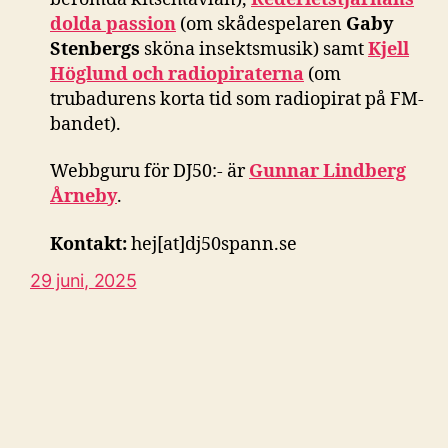
dolda passion
(om skådespelaren
Gaby
Stenbergs
sköna insektsmusik) samt
Kjell
Höglund och radiopiraterna
(om
trubadurens korta tid som radiopirat på FM-
bandet).
Webbguru för DJ50:- är
Gunnar Lindberg
Årneby
.
Kontakt:
hej[at]dj50spann.se
29 juni, 2025