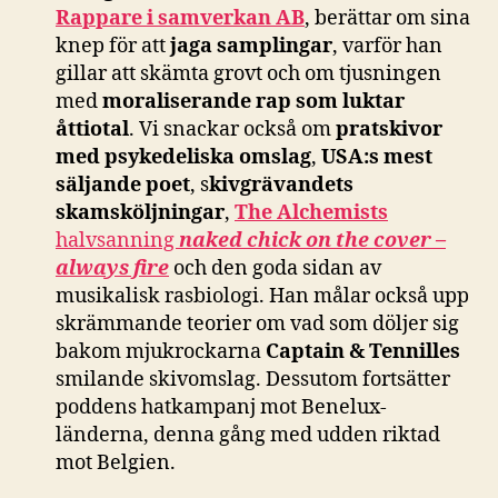
Rappare i samverkan AB
, berättar om sina
knep för att
jaga samplingar
, varför han
gillar att skämta grovt och om tjusningen
med
moraliserande rap som luktar
åttiotal
. Vi snackar också om
pratskivor
med psykedeliska omslag
,
USA:s mest
säljande poet
, s
kivgrävandets
skamsköljningar
,
The Alchemists
halvsanning
naked chick on the cover –
always fire
och den goda sidan av
musikalisk rasbiologi. Han målar också upp
skrämmande teorier om vad som döljer sig
bakom mjukrockarna
Captain & Tennilles
smilande skivomslag. Dessutom fortsätter
poddens hatkampanj mot Benelux-
länderna, denna gång med udden riktad
mot Belgien.