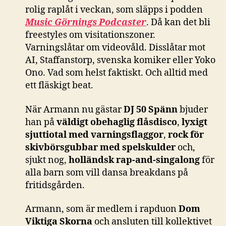
rolig raplåt i veckan, som släpps i podden
Music Görnings Podcaster
. Då kan det bli
freestyles om visitationszoner.
Varningslåtar om videovåld. Disslåtar mot
AI, Staffanstorp, svenska komiker eller Yoko
Ono. Vad som helst faktiskt. Och alltid med
ett fläskigt beat.
När Armann nu gästar
DJ 50 Spänn
bjuder
han på
väldigt obehaglig flåsdisco
,
lyxigt
sjuttiotal med varningsflaggor
,
rock för
skivbörsgubbar med spelskulder
och,
sjukt nog,
holländsk rap-and-singalong
för
alla barn som vill dansa breakdans på
fritidsgården.
Armann, som är medlem i rapduon
Dom
Viktiga Skorna
och ansluten till kollektivet