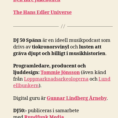
The Hans Edler Universe
DJ 50 Spänn
är en ideell musikpodcast som
drivs av
tiokronorsvinyl
och
lusten att
gräva djupt och billigt i musikhistorien
.
Programledare, producent och
ljuddesign:
Tommie Jönsson
(även känd
från
Loppmarknadsarkeologerna
och
Lund
ellbunkern
).
Digital guru är
Gunnar Lindberg Årneby
.
DJ50:-
publiceras i samarbete
med
Rundfunk Media
.