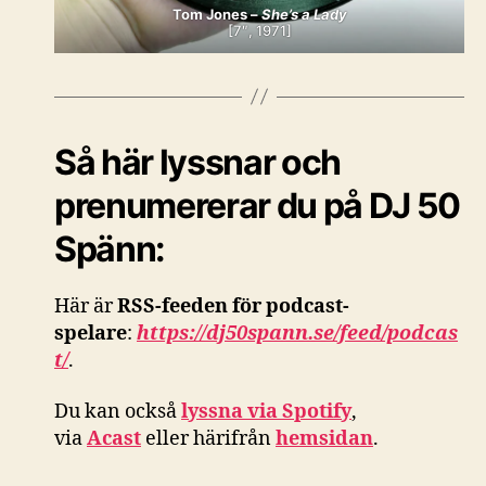
Tom Jones –
She’s a Lady
[7″, 1971]
Så här lyssnar och
prenumererar du på DJ 50
Spänn:
Här är
RSS-feeden för podcast-
spelare
:
https://dj50spann.se/feed/podcas
t/
.
Du kan också
lyssna via Spotify
,
via
Acast
eller härifrån
hemsidan
.