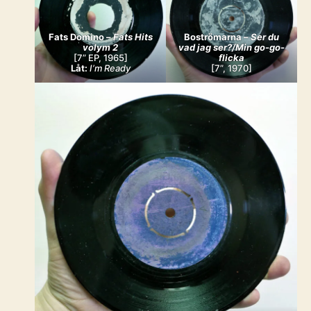
Fats Domino –
Fats Hits
Boströmarna –
Ser du
volym 2
vad jag ser?/Min go-go-
[7” EP, 1965]
flicka
Låt:
I’m Ready
[7”, 1970]