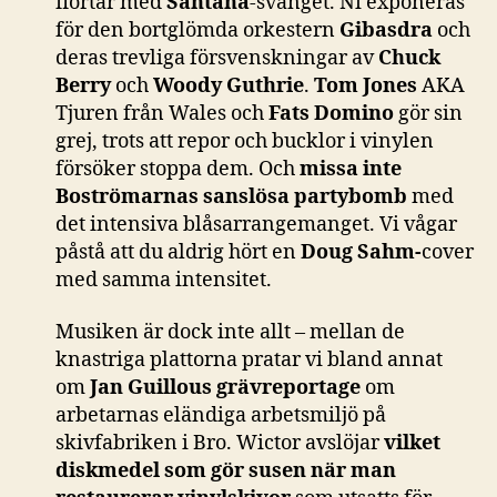
flörtar med
Santana
-svänget. Ni exponeras
för den bortglömda orkestern
Gibasdra
och
deras trevliga försvenskningar av
Chuck
Berry
och
Woody Guthrie
.
Tom Jones
AKA
Tjuren från Wales och
Fats Domino
gör sin
grej, trots att repor och bucklor i vinylen
försöker stoppa dem. Och
missa inte
Boströmarnas sanslösa partybomb
med
det intensiva blåsarrangemanget. Vi vågar
påstå att du aldrig hört en
Doug Sahm-
cover
med samma intensitet.
Musiken är dock inte allt – mellan de
knastriga plattorna pratar vi bland annat
om
Jan Guillous grävreportage
om
arbetarnas eländiga arbetsmiljö på
skivfabriken i Bro. Wictor avslöjar
vilket
diskmedel som gör susen när man