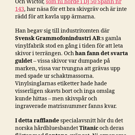
Och Wictor,
som ni hörde i DJ 50 Spänn nr
143
, har näsa för ett bra skivgräv och är inte
rädd för att kavla upp ärmarna.
Han begav sig till industritomten där
Svensk Grammofonindustri AB
:s gamla
vinylfabrik stod en gång i tiden för att leta
skivor i terrängen. Och
han fann det svarta
guldet
– vissa skivor var dumpade på
marken, vissa var tvungna att grävas upp
med spade ur schaktmassorna.
Vinylsinglarnas etiketter hade hade
visserligen skavts bort och inga omslag
kunde hittas – men skivspår och
ingraverade matrisnummer fanns kvar.
I detta rafflande
specialavsnitt hör du det
norska hårdbluesbandet
Titanic
och deras