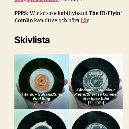
PPPS:
Wictors rockabillyband
The Hi-Flyin’
Combo
kan du se och höra
här
.
Skivlista
Gibasdra –
Monsieur
Titanic –
Sultana/Sing
Pierre/Snart så kommer
Fool Sing
åter ljusa tider
[7”, 1971]
[7”, 1971]