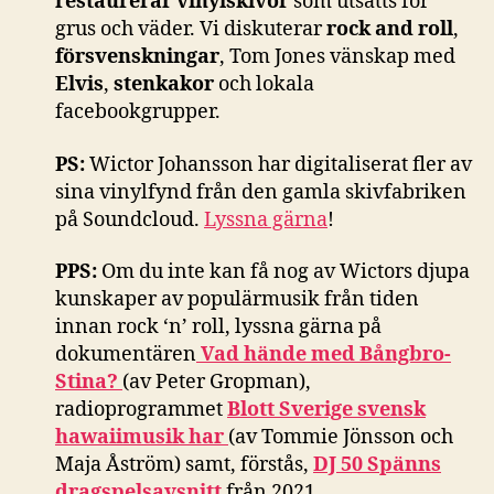
restaurerar vinylskivor
som utsatts för
grus och väder. Vi diskuterar
rock and roll
,
försvenskningar
, Tom Jones vänskap med
Elvis
,
stenkakor
och lokala
facebookgrupper.
PS:
Wictor Johansson har digitaliserat fler av
sina vinylfynd från den gamla skivfabriken
på Soundcloud.
Lyssna gärna
!
PPS:
Om du inte kan få nog av Wictors djupa
kunskaper av populärmusik från tiden
innan rock ‘n’ roll, lyssna gärna på
dokumentären
Vad hände med Bångbro-
Stina?
(av Peter Gropman),
radioprogrammet
Blott Sverige svensk
hawaiimusik har
(av Tommie Jönsson och
Maja Åström) samt, förstås,
DJ 50 Spänns
dragspelsavsnitt
från 2021.