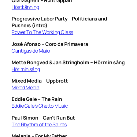
Ola Magnell –
Rulltrappan
Höstkänning
Progressive Labor Party –
Politicians and
Pushers (intro)
Power To The Working Class
José Afonso –
Coro da Primavera
Cantigas do Maio
Mette Rongved & Jan Stringholm –
Hör min sång
Hör min sång
Mixed Media –
Uppbrott
Mixed Media
Eddie Gale –
The Rain
Eddie Gale’s Ghetto Music
Paul Simon –
Can’t Run But
The Rhythm of the Saints
Melanie –
For My Father