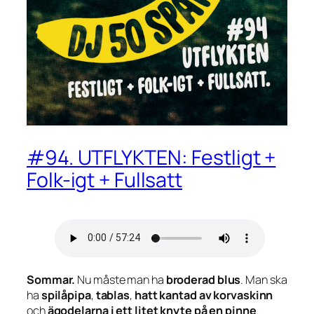
#94. UTFLYKTEN: Festligt +
Folk-igt + Fullsatt
Sommar.
Nu måste man ha
broderad blus
. Man ska
ha
spilåpipa
,
tablas
,
hatt kantad av korvaskinn
och
ägodelarna i ett litet knyte på en pinne
.