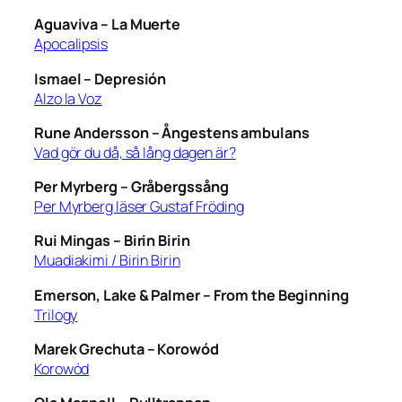
Aguaviva –
La Muerte
Apocalipsis
Ismael –
Depresión
Alzo la Voz
Rune Andersson –
Ångestens ambulans
Vad gör du då, så lång dagen är?
Per Myrberg –
Gråbergssång
Per Myrberg läser Gustaf Fröding
Rui Mingas –
Birin Birin
Muadiakimi / Birin Birin
Emerson, Lake & Palmer –
From the Beginning
Trilogy
Marek Grechuta –
Korowód
Korowód