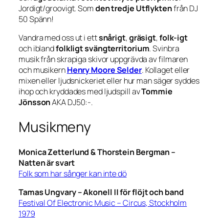
Jordigt/groovigt. Som
den tredje Utflykten
från DJ
50 Spänn!
Vandra med oss ut i ett
snårigt
,
gräsigt
,
folk-igt
och ibland
folkligt svängterritorium
. Svinbra
musik från skrapiga skivor uppgrävda av filmaren
och musikern
Henry Moore Selder
. Kollaget eller
mixen eller ljudsnickeriet eller hur man säger syddes
ihop och kryddades med ljudspill av
Tommie
Jönsson
AKA DJ50:-.
Musikmeny
Monica Zetterlund & Thorstein Bergman –
Natten är svart
Folk som har sånger kan inte dö
Tamas Ungvary –
Akonell II för flöjt och band
Festival Of Electronic Music – Circus, Stockholm
1979