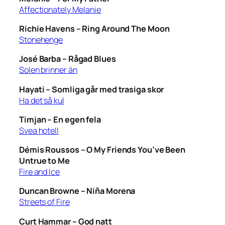
Affectionately Melanie
Richie Havens –
Ring Around The Moon
Stonehenge
José Barba –
Rågad Blues
Solen brinner än
Hayati –
Somliga går med trasiga skor
Ha det så kul
Timjan –
En egen fela
Svea hotell
Démis Roussos –
O My Friends You’ve Been
Untrue to Me
Fire and Ice
Duncan Browne –
Niña Morena
Streets of Fire
Curt Hammar –
God natt