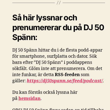
Så här lyssnar och
prenumererar du på DJ 50
Spänn:
DJ 50 Spänn hittar du i de flesta podd-appar
för smartphone, surfplatta och dator. Sök
bara efter ”DJ 50 Spänn” i poddappens
sökfält. Glöm inte att prenumerera. Om det
inte funkar, är detta
RSS-feeden
som
gäller:
https://dj50spann.se/feed/podcast/
.
Du kan förstås också
lyssna här
på
hemsidan
.