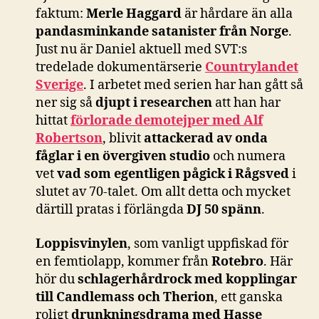
faktum:
Merle Haggard
är hårdare än alla
pandasminkande satanister från Norge
.
Just nu är Daniel aktuell med SVT:s
tredelade dokumentärserie
Countrylandet
Sverige
. I arbetet med serien har han gått så
ner sig så
djupt i researchen
att han har
hittat
förlorade demotejper med Alf
Robertson
, blivit
attackerad av onda
fåglar i en övergiven studio
och numera
vet
vad som egentligen pågick i Rågsved
i
slutet av 70-talet. Om allt detta och mycket
därtill pratas i förlängda
DJ 50 spänn
.
Loppisvinylen
, som vanligt uppfiskad för
en femtiolapp, kommer från
Rotebro
. Här
hör du
schlagerhårdrock med kopplingar
till Candlemass och Therion
, ett ganska
roligt
drunkningsdrama med Hasse