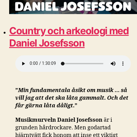
Country och arkeologi med
Daniel Josefsson
”
Min fundamentala åsikt om musik … så
vill jag att det ska låta gammalt. Och det
får gärna låta dåligt.
”
Musikmurveln Daniel Josefsson
är i
grunden hårdrockare. Men godartad
hjärntvätt fick honom att inse ett viktigt