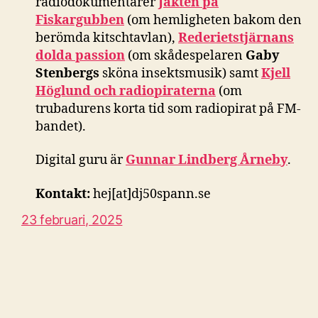
radiodokumentärer
Jakten på
Fiskargubben
(om hemligheten bakom den
berömda kitschtavlan),
Rederietstjärnans
dolda passion
(om skådespelaren
Gaby
Stenbergs
sköna insektsmusik) samt
Kjell
Höglund och radiopiraterna
(om
trubadurens korta tid som radiopirat på FM-
bandet).
Digital guru är
Gunnar Lindberg Årneby
.
Kontakt:
hej[at]dj50spann.se
23 februari, 2025