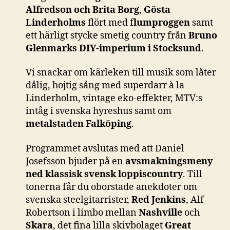
Alfredson och Brita Borg
,
Gösta
Linderholms
flört med f
lumproggen
samt
ett härligt stycke smetig country från
Bruno
Glenmarks DIY-imperium i Stocksund
.
Vi snackar om kärleken till musik som låter
dålig, hojtig sång med superdarr à la
Linderholm, vintage eko-effekter, MTV:s
intåg i svenska hyreshus samt om
metalstaden Falköping
.
Programmet avslutas med att Daniel
Josefsson bjuder på en
avsmakningsmeny
ned klassisk svensk loppiscountry
. Till
tonerna får du oborstade anekdoter om
svenska steelgitarrister,
Red Jenkins
, Alf
Robertson i limbo mellan
Nashville
och
Skara
, det fina lilla skivbolaget
Great