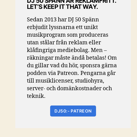
DJ 50 SPÄNN ÄR REKLAMFRITT.
LET’S KEEP IT THAT WAY.
Sedan 2013 har DJ 50 Spänn
erbjudit lyssnarna ett unikt
musikprogram som produceras
utan stålar från reklam eller
klåfingriga mediebolag. Men –
räkningar måste ändå betalas! Om
du gillar vad du hör, sponsra gärna
podden via Patreon. Pengarna går
till musiklicenser, studiohyra,
server- och domänkostnader och
teknik.
DJ50:- PATREON