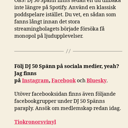
OBS! DJ 50 Spänn finns sedan en tid tillbaka
inte längre på Spotify. Använd en klassisk
poddspelare istället. Du vet, en sådan som
fanns långt innan det stora
streamingbolagets började försöka få
monopol på ljudupplevelser.
Följ DJ 50 Spänn på sociala medier, yeah?
Jag finns
på
Instagram
,
Facebook
och
Bluesky
.
Utöver facebooksidan finns även följande
facebookgrupper under DJ 50 Spänns
paraply. Ansök om medlemskap redan idag.
Tiokronorsvinyl