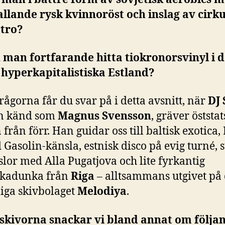
allande rysk kvinnoröst och inslag av cirku
ctro?
 man fortfarande hitta tiokronorsvinyl i d
 hyperkapitalistiska Estland?
rågorna får du svar på i detta avsnitt, när
DJ
n känd som
Magnus Svensson
, gräver öststa
 från förr. Han guidar oss till baltisk exotica
Gasolin-känsla, estnisk disco på evig turné, 
lor med Alla Pugatjova och lite fyrkantig
kadunka från
Riga
– alltsammans utgivet på 
liga skivbolaget
Melodiya
.
l skivorna snackar vi bland annat om följa