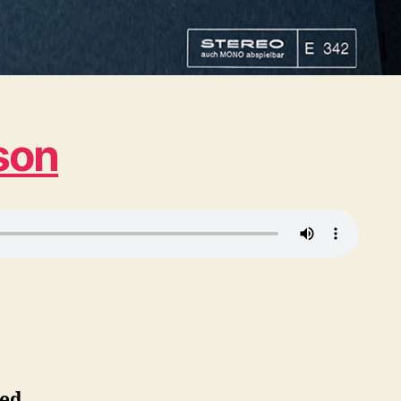
son
med