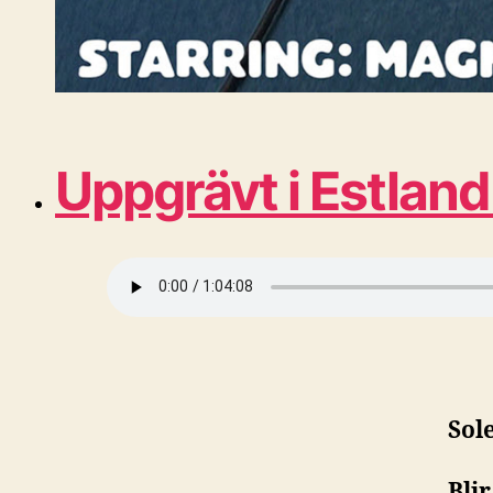
Uppgrävt i Estla
Sol
Bli