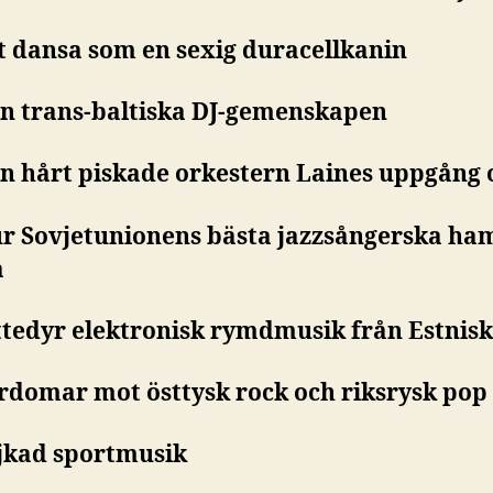
tt dansa som en sexig duracellkanin
en trans-baltiska DJ-gemenskapen
en hårt piskade orkestern Laines uppgång o
ur Sovjetunionens bästa jazzsångerska ha
a
ättedyr elektronisk rymdmusik från Estnis
ördomar mot östtysk rock och riksrysk pop
ejkad sportmusik