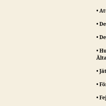
• A
• D
• D
• H
Ält
• J
• F
• F