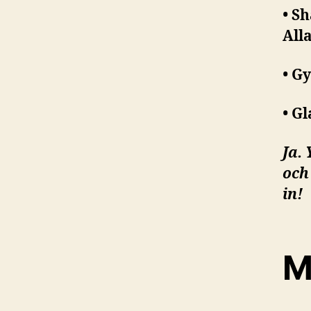
• S
All
• G
• G
Ja.
och
in!
M