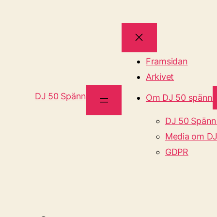
Framsidan
Arkivet
DJ 50 Spänn
Om DJ 50 spänn
DJ 50 Spänn
Media om DJ
GDPR