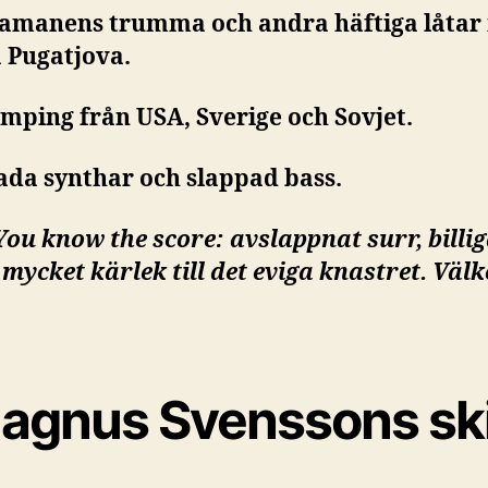
hamanens trumma och andra häftiga låtar
a Pugatjova.
ymping från USA, Sverige och Sovjet.
lada synthar och slappad bass.
 You know the score: avslappnat surr, billi
 mycket kärlek till det eviga knastret. Vä
agnus Svenssons sk