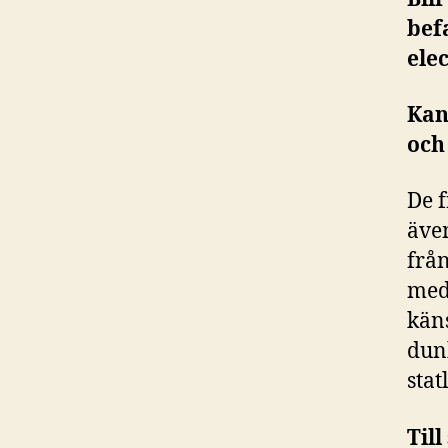
bef
ele
Kan
och
De f
äve
från
med 
käns
dun
stat
Til