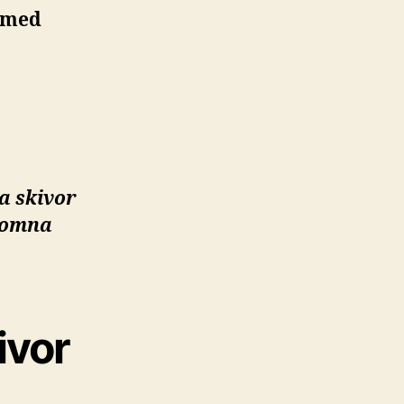
 med
ga skivor
lkomna
ivor