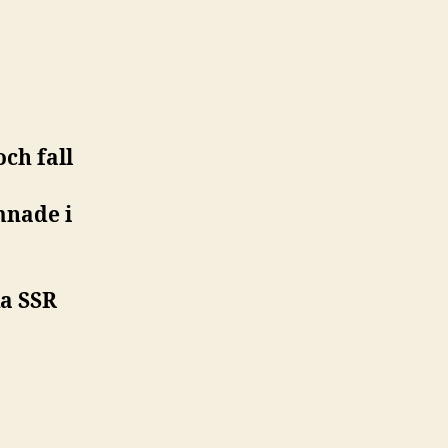
ch fall
mnade i
ka SSR