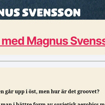
nd med Magnus Svens
en går upp i öst, men hur är det groovet?
r man i bättre form av sovjetisk aerobics 