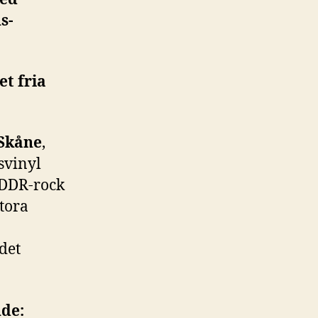
s-
et fria
 Skåne
,
tsvinyl
, DDR-rock
stora
det
nde: