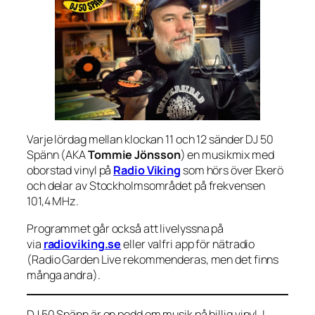
Varje lördag mellan klockan 11 och 12 sänder DJ 50
Spänn (AKA
Tommie Jönsson
) en musikmix med
oborstad vinyl på
Radio Viking
som hörs över Ekerö
och delar av Stockholmsområdet på frekvensen
101,4 MHz.
Programmet går också att livelyssna på
via
radioviking.se
eller valfri app för nätradio
(Radio Garden Live rekommenderas, men det finns
många andra).
DJ 50 Spänn är en podd om musik på billig vinyl. I