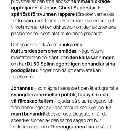
provsmakar den småländskt
hemmasnickrade
uppföljaren
till
Jesus Christ Superstar
. En
spårlöst försvunnen rappare
försöker varna oss
för
kokain
, med Camilla Henemark i kören och allt,
vilket mynnar ut i en diskussion om den äktsvenska
passionen för centralstimulerande preparat.
Det snackas också om
bänkpress
.
Kultursidespersoner smädas
. Någonstans i
malströmmen hörs äntligen
den kalla sanningen
om
hur DJ 50 Spänn egentligen behandlar sina
poddgäster.
Ånger och dåligt samvete kan
förekomma.
Johannes
– som ägnat senaste tiden åt att granska
svängdörrarna mellan politik, lobbyism och
välfärdskapitalism
– bjuder på bisarra ögonblick
från lanseringen av
Bananrepubliken Sverige
.
En
man i banandräkt
dyker upp. Dessutom får du
speedversionen av den sanna sagan om hur
friskolekoncernen
Thorengruppen
fixade så att