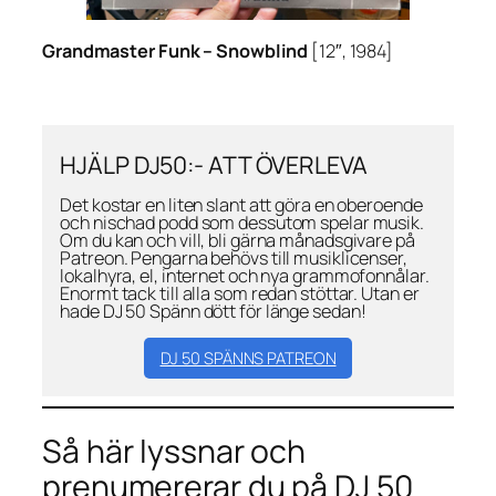
Grandmaster Funk –
Snowblind
[12″, 1984]
HJÄLP DJ50:- ATT ÖVERLEVA
Det kostar en liten slant att göra en oberoende
och nischad podd som dessutom spelar musik.
Om du kan och vill, bli gärna månadsgivare på
Patreon. Pengarna behövs till musiklicenser,
lokalhyra, el, internet och nya grammofonnålar.
Enormt tack till alla som redan stöttar. Utan er
hade DJ 50 Spänn dött för länge sedan!
DJ 50 SPÄNNS PATREON
Så här lyssnar och
prenumererar du på DJ 50