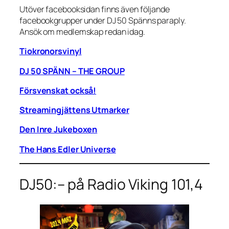
Utöver facebooksidan finns även följande
facebookgrupper under DJ 50 Spänns paraply.
Ansök om medlemskap redan idag.
Tiokronorsvinyl
DJ 50 SPÄNN – THE GROUP
Försvenskat också!
Streamingjättens Utmarker
Den Inre Jukeboxen
The Hans Edler Universe
DJ50:– på Radio Viking 101,4