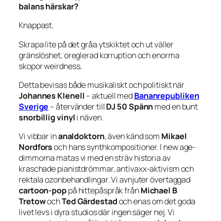
balans härskar?
Knappast.
Skrapa lite på det gråa ytskiktet och ut väller
gränslöshet, oreglerad korruption och enorma
skopor weirdness.
Detta bevisas både musikaliskt och politiskt när
Johannes Klenell
– aktuell med
Bananrepubliken
Sverige
– återvänder till
DJ 50 Spänn
med en bunt
snorbillig vinyl
i näven.
Vi vibbar in
analdoktorn
, även känd som
Mikael
Nordfors
och hans synthkompositioner. I new age-
dimmorna matas vi med en sträv historia av
kraschade pianistdrömmar, antivaxx-aktivism och
rektala ozonbehandlingar. Vi avnjuter övertaggad
cartoon-pop
på hittepåspråk från
Michael B
Tretow
och
Ted Gärdestad
och enas om det goda
livet levs i dyra studios där ingen säger nej. Vi