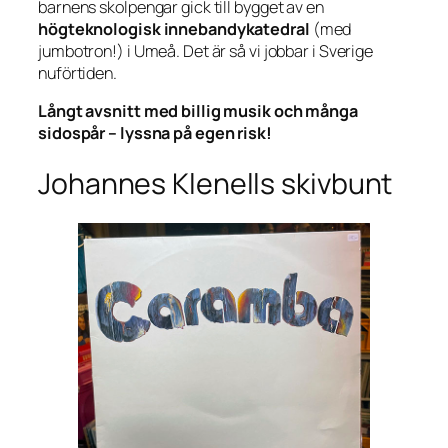
barnens skolpengar gick till bygget av en
högteknologisk innebandykatedral
(med
jumbotron!) i Umeå. Det är så vi jobbar i Sverige
nuförtiden.
Långt avsnitt med billig musik och många
sidospår – lyssna på egen risk!
Johannes Klenells skivbunt