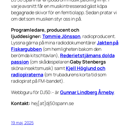
varje avsnitt får en musikintresserad gäst köpa
begagnade skivor för en femtiolapp. Sedan pratar vi
om det som musiken styr oss in på.
Programledare, producent och
ljuddesigner:
Tommie Jönsson
, radioproducent.
Lyssna gärna på mina radiodokumentärer
Jakten på
Fiskargubben
(om hemligheten bakom den
berömda kitschtavlan),
Rederietstjärnans dolda
passion
(om skådespelaren
Gaby Stenbergs
sköna insektsmusik) samt
Kjell Höglund och
radiopiraterna
(om trubadurens korta tid som
radiopirat på FM-bandet).
Webbguru för DJ50:- är
Gunnar Lindberg Årneby
.
Kontakt:
hej[at]dj50spann.se
19 maj, 2025