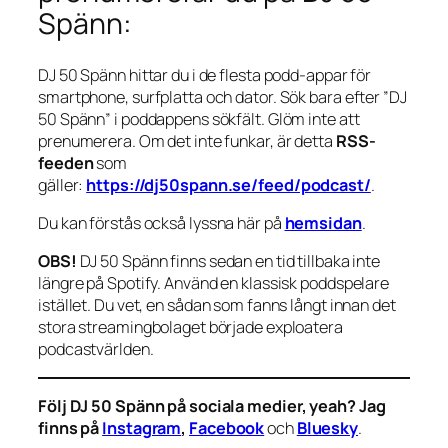
Spänn:
DJ 50 Spänn hittar du i de flesta podd-appar för
smartphone, surfplatta och dator. Sök bara efter ”DJ
50 Spänn” i poddappens sökfält. Glöm inte att
prenumerera. Om det inte funkar, är detta
RSS-
feeden
som
gäller:
https://dj50spann.se/feed/podcast/
.
Du kan förstås också
lyssna här på
hemsidan
.
OBS!
DJ 50 Spänn finns sedan en tid tillbaka inte
längre på Spotify. Använd en klassisk poddspelare
istället. Du vet, en sådan som fanns långt innan det
stora streamingbolaget började exploatera
podcastvärlden.
Följ DJ 50 Spänn på sociala medier, yeah? Jag
finns på
Instagram
,
Facebook
och
Bluesky
.