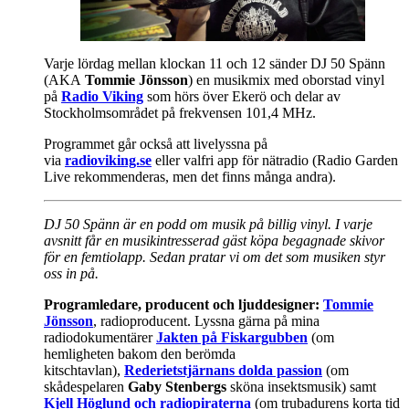
Varje lördag mellan klockan 11 och 12 sänder DJ 50 Spänn
(AKA
Tommie Jönsson
) en musikmix med oborstad vinyl
på
Radio Viking
som hörs över Ekerö och delar av
Stockholmsområdet på frekvensen 101,4 MHz.
Programmet går också att livelyssna på
via
radioviking.se
eller valfri app för nätradio (Radio Garden
Live rekommenderas, men det finns många andra).
DJ 50 Spänn är en podd om musik på billig vinyl. I varje
avsnitt får en musikintresserad gäst köpa begagnade skivor
för en femtiolapp. Sedan pratar vi om det som musiken styr
oss in på.
Programledare, producent och ljuddesigner:
Tommie
Jönsson
, radioproducent. Lyssna gärna på mina
radiodokumentärer
Jakten på Fiskargubben
(om
hemligheten bakom den berömda
kitschtavlan),
Rederietstjärnans dolda passion
(om
skådespelaren
Gaby Stenbergs
sköna insektsmusik) samt
Kjell Höglund och radiopiraterna
(om trubadurens korta tid