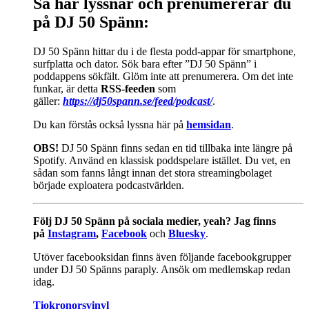
Så här lyssnar och prenumererar du
på DJ 50 Spänn:
DJ 50 Spänn hittar du i de flesta podd-appar för smartphone,
surfplatta och dator. Sök bara efter ”DJ 50 Spänn” i
poddappens sökfält. Glöm inte att prenumerera. Om det inte
funkar, är detta
RSS-feeden
som
gäller:
https://dj50spann.se/feed/podcast/
.
Du kan förstås också
lyssna här på
hemsidan
.
OBS!
DJ 50 Spänn finns sedan en tid tillbaka inte längre på
Spotify. Använd en klassisk poddspelare istället. Du vet, en
sådan som fanns långt innan det stora streamingbolaget
började exploatera podcastvärlden.
Följ DJ 50 Spänn på sociala medier, yeah? Jag finns
på
Instagram
,
Facebook
och
Bluesky
.
Utöver facebooksidan finns även följande facebookgrupper
under DJ 50 Spänns paraply. Ansök om medlemskap redan
idag.
Tiokronorsvinyl