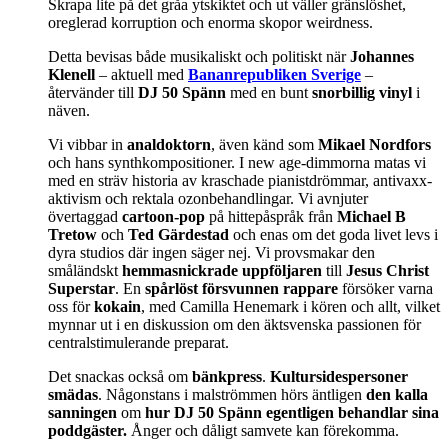
Skrapa lite på det gråa ytskiktet och ut väller gränslöshet,
oreglerad korruption och enorma skopor weirdness.
Detta bevisas både musikaliskt och politiskt när
Johannes
Klenell
– aktuell med
Bananrepubliken Sverige
–
återvänder till
DJ 50 Spänn
med en bunt
snorbillig vinyl
i
näven.
Vi vibbar in
analdoktorn
, även känd som
Mikael Nordfors
och hans synthkompositioner. I new age-dimmorna matas vi
med en sträv historia av kraschade pianistdrömmar, antivaxx-
aktivism och rektala ozonbehandlingar. Vi avnjuter
övertaggad
cartoon-pop
på hittepåspråk från
Michael B
Tretow
och
Ted Gärdestad
och enas om det goda livet levs i
dyra studios där ingen säger nej. Vi provsmakar den
småländskt
hemmasnickrade uppföljaren
till
Jesus Christ
Superstar
. En
spårlöst försvunnen rappare
försöker varna
oss för
kokain
, med Camilla Henemark i kören och allt, vilket
mynnar ut i en diskussion om den äktsvenska passionen för
centralstimulerande preparat.
Det snackas också om
bänkpress
.
Kultursidespersoner
smädas
. Någonstans i malströmmen hörs äntligen
den kalla
sanningen
om
hur DJ 50 Spänn egentligen behandlar sina
poddgäster.
Ånger och dåligt samvete kan förekomma.