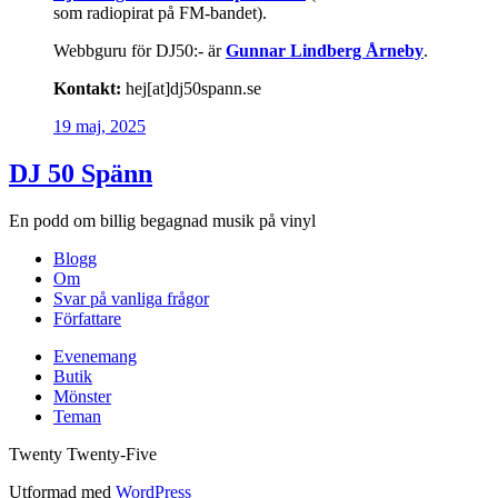
som radiopirat på FM-bandet).
Webbguru för DJ50:- är
Gunnar Lindberg Årneby
.
Kontakt:
hej[at]dj50spann.se
19 maj, 2025
DJ 50 Spänn
En podd om billig begagnad musik på vinyl
Blogg
Om
Svar på vanliga frågor
Författare
Evenemang
Butik
Mönster
Teman
Twenty Twenty-Five
Utformad med
WordPress