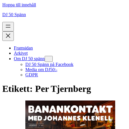
Hoppa till innehåll
DJ 50 Spänn
Framsidan
Arkivet
Om DJ 50 spänn
DJ 50 Spänn på Facebook
Media om DJ50:-
GDPR
Etikett:
Per Tjernberg