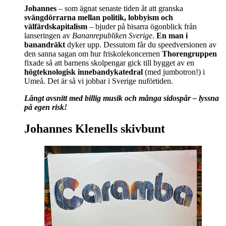
Johannes
– som ägnat senaste tiden åt att granska
svängdörrarna mellan politik, lobbyism och
välfärdskapitalism
– bjuder på bisarra ögonblick från
lanseringen av
Bananrepubliken Sverige
.
En man i
banandräkt
dyker upp. Dessutom får du speedversionen av
den sanna sagan om hur friskolekoncernen
Thorengruppen
fixade så att barnens skolpengar gick till bygget av en
högteknologisk innebandykatedral
(med jumbotron!) i
Umeå. Det är så vi jobbar i Sverige nuförtiden.
Långt avsnitt med billig musik och många sidospår – lyssna
på egen risk!
Johannes Klenells skivbunt