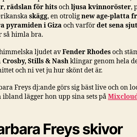
ar
,
rädslan för hits
och
ljusa kvinnoröster
, 
rikanska
skägg
, en otrolig
new age-platta f
ra pyramiden i Giza
och varför
det sena sjut
r så himla bra.
 himmelska ljudet av
Fender Rhodes
och stä
n
Crosby, Stills & Nash
klingar genom hela de
ittet och ni vet ju hur skönt det är.
ara Freys dj:ande görs sig bäst live och on lo
 ibland lägger hon upp sina sets på
Mixclou
arbara Freys skivor