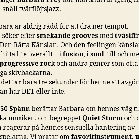
snäll tvärflöjtsjazz.
ara är aldrig rädd för att dra ner tempot.
 söker efter
smekande grooves
med
tvåsiff
 Den Rätta Känslan. Och den feelingen känsl
hitta lite överallt – i
fusion
, i
soul
, till och m
progressive rock
och andra genrer som ofta 
iga skivbackarna.
det tar bara tre sekunder för henne att avgö
an har DET eller inte.
 50 Spänn
berättar Barbara om hennes väg ti
ka musiken, om begreppet
Quiet Storm
och 
 reagerar på hennes sensuella hantering av
vspelarna. Vi pratar om
favoritinstrument
,
u