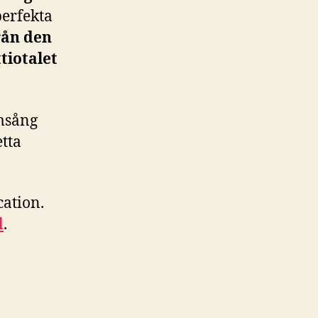
perfekta
rån den
tiotalet
msång
tta
cation.
d
.