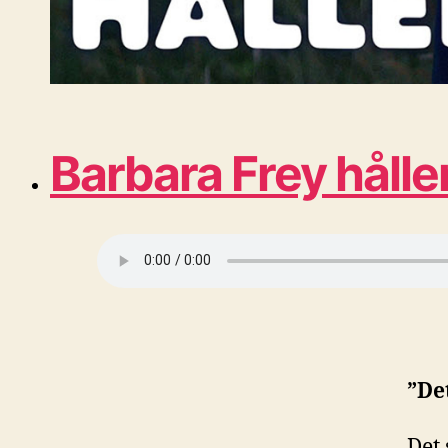
Barbara Frey håll
”Det
Det