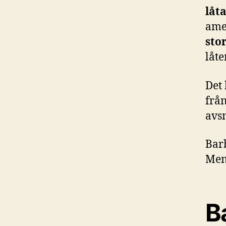
låt
ame
sto
låte
Det
frå
avsn
Barb
Men
B