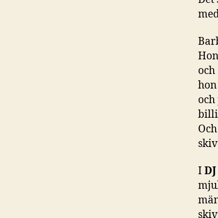
med 
Barb
Hon
och
hon 
och
bill
Och 
skiv
I
DJ
mju
män
ski