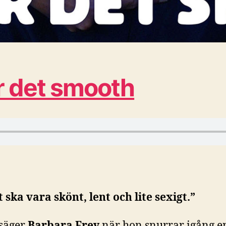
er det smooth
 ska vara skönt, lent och lite sexigt.”
 säger
Barbara Frey
när hon snurrar igång en