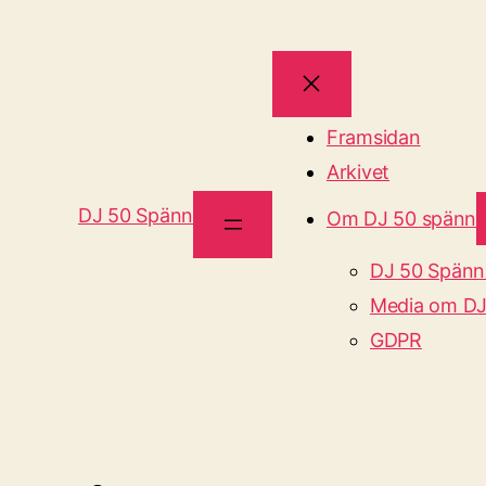
Framsidan
Arkivet
DJ 50 Spänn
Om DJ 50 spänn
DJ 50 Spänn
Media om DJ
GDPR