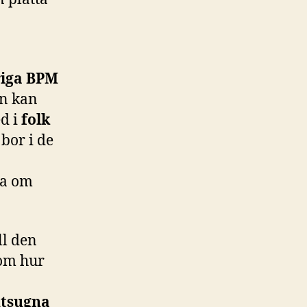
riga BPM
an kan
ed i
folk
bor i de
ra om
ll den
om hur
tsugna