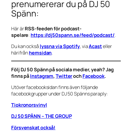
prenumererar du på DJ 50
Spänn:
Här är
RSS-feeden för podcast-
spelare
:
https://dj50spann.se/feed/podcast/
.
Du kan också
lyssna via Spotify
, via
Acast
eller
härifrån
hemsidan
.
Följ DJ 50 Spänn på sociala medier, yeah? Jag
finns på
Instagram
,
Twitter
och
Facebook
.
Utöver facebooksidan finns även följande
facebookgrupper under DJ 50 Spänns paraply:
Tiokronorsvinyl
DJ 50 SPÄNN – THE GROUP
Försvenskat också!