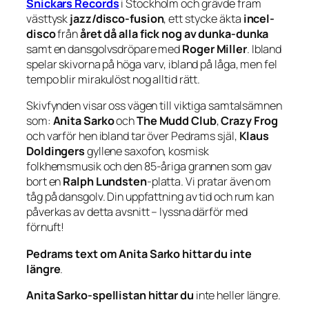
Snickars Records
i Stockholm och grävde fram
västtysk
jazz/disco-fusion
, ett stycke äkta
incel-
disco
från
året då alla fick nog av dunka-dunka
samt en dansgolvsdröpare med
Roger Miller
. Ibland
spelar skivorna på höga varv, ibland på låga, men fel
tempo blir mirakulöst nog alltid rätt.
Skivfynden visar oss vägen till viktiga samtalsämnen
som:
Anita Sarko
och
The Mudd Club
,
Crazy Frog
och varför hen ibland tar över Pedrams själ,
Klaus
Doldingers
gyllene saxofon, kosmisk
folkhemsmusik och den 85-åriga grannen som gav
bort en
Ralph Lundsten
-platta. Vi pratar även om
tåg på dansgolv. Din uppfattning av tid och rum kan
påverkas av detta avsnitt – lyssna därför med
förnuft!
Pedrams text om Anita Sarko hittar du
inte
längre
.
Anita Sarko-spellistan hittar du
inte heller längre.