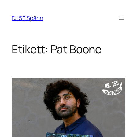
Hoppa
till
DJ 50 Spänn
innehåll
Etikett:
Pat Boone