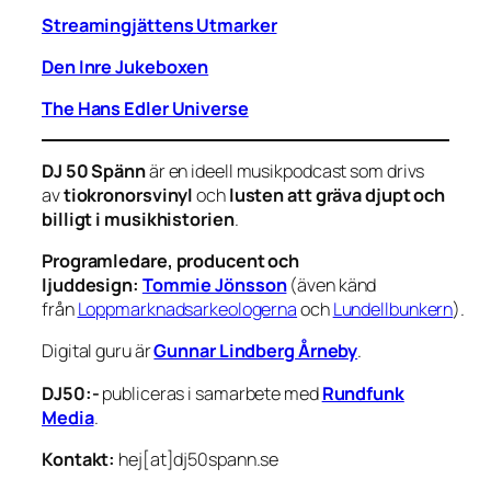
Streamingjättens Utmarker
Den Inre Jukeboxen
The Hans Edler Universe
DJ 50 Spänn
är en ideell musikpodcast som drivs
av
tiokronorsvinyl
och
lusten att gräva djupt och
billigt i musikhistorien
.
Programledare, producent och
ljuddesign:
Tommie Jönsson
(även känd
från
Loppmarknadsarkeologerna
och
Lundellbunkern
).
Digital guru är
Gunnar Lindberg Årneby
.
DJ50:-
publiceras i samarbete med
Rundfunk
Media
.
Kontakt:
hej[at]dj50spann.se