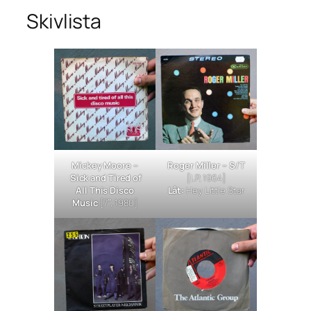
Skivlista
Mickey Moore –
Roger Miller – S/T
Sick and Tired of
[LP, 1964]
All This Disco
Låt:
Hey Little Star
Music
[7″, 1980]