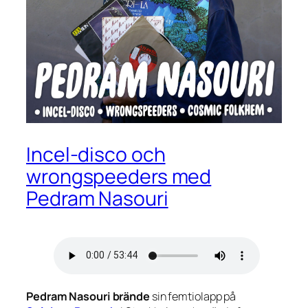
Incel-disco och
wrongspeeders med
Pedram Nasouri
Pedram
Nasouri brände
sin femtiolapp på