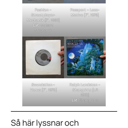
Fashiøn –
Passport –
Loco-
Streetplayer-
Motive
[7″, 1978]
Mechanik
[7″, 1982]
Låt:
Mutant
Mechanik
Soundation –
Ralph Lundsten –
Venus
[7″, 1976]
Shangri-La
[LP,
1975]
Låt:
Shangri-La
Så här lyssnar och