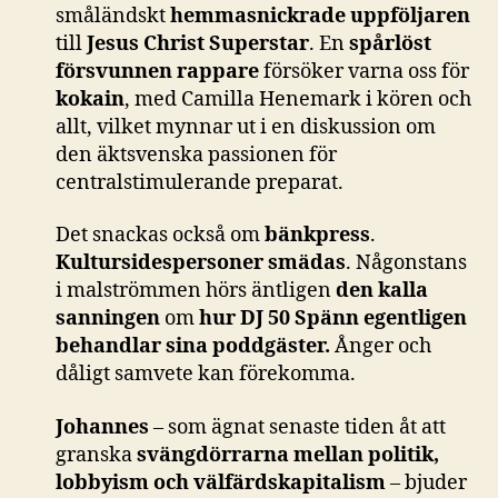
småländskt
hemmasnickrade uppföljaren
till
Jesus Christ Superstar
. En
spårlöst
försvunnen rappare
försöker varna oss för
kokain
, med Camilla Henemark i kören och
allt, vilket mynnar ut i en diskussion om
den äktsvenska passionen för
centralstimulerande preparat.
Det snackas också om
bänkpress
.
Kultursidespersoner smädas
. Någonstans
i malströmmen hörs äntligen
den kalla
sanningen
om
hur DJ 50 Spänn egentligen
behandlar sina poddgäster.
Ånger och
dåligt samvete kan förekomma.
Johannes
– som ägnat senaste tiden åt att
granska
svängdörrarna mellan politik,
lobbyism och välfärdskapitalism
– bjuder