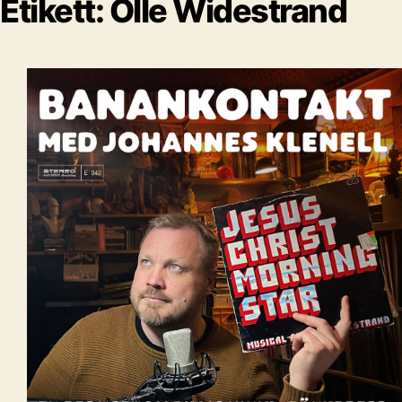
Etikett:
Olle Widestrand