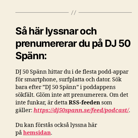
Så här lyssnar och
prenumererar du på DJ 50
Spänn:
DJ 50 Spänn hittar du i de flesta podd-appar
för smartphone, surfplatta och dator. Sök
bara efter ”DJ 50 Spänn” i poddappens
sökfält. Glöm inte att prenumerera. Om det
inte funkar, är detta
RSS-feeden
som
gäller:
https://dj50spann.se/feed/podcast/
.
Du kan förstås också
lyssna här
på
hemsidan
.