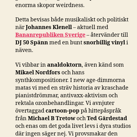
enorma skopor weirdness.
Detta bevisas både musikaliskt och politiskt
när
Johannes Klenell
– aktuell med
Bananrepubliken Sverige
– återvänder till
DJ 50 Spänn
med en bunt
snorbillig vinyl
i
näven.
Vi vibbar in
analdoktorn
, även känd som
Mikael Nordfors
och hans
synthkompositioner. I new age-dimmorna
matas vi med en sträv historia av kraschade
pianistdrömmar, antivaxx-aktivism och
rektala ozonbehandlingar. Vi avnjuter
övertaggad
cartoon-pop
på hittepåspråk
från
Michael B Tretow
och
Ted Gärdestad
och enas om det goda livet levs i dyra studios
där ingen säger nej. Vi provsmakar den