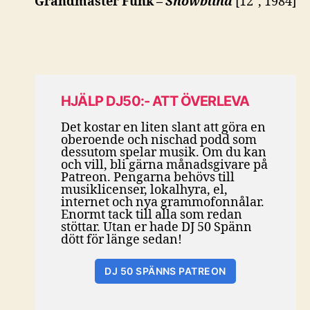
Grandmaster Funk –
Snowblind
[12″, 1984]
HJÄLP DJ50:- ATT ÖVERLEVA
Det kostar en liten slant att göra en
oberoende och nischad podd som
dessutom spelar musik. Om du kan
och vill, bli gärna månadsgivare på
Patreon. Pengarna behövs till
musiklicenser, lokalhyra, el,
internet och nya grammofonnålar.
Enormt tack till alla som redan
stöttar. Utan er hade DJ 50 Spänn
dött för länge sedan!
DJ 50 SPÄNNS PATREON