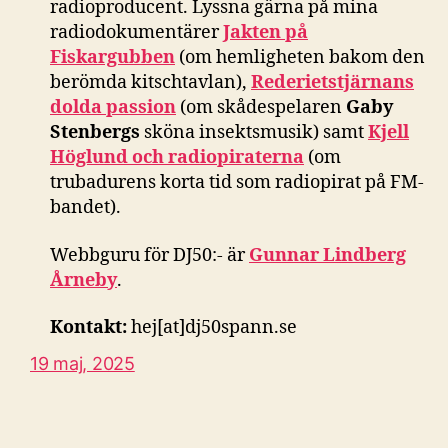
radioproducent. Lyssna gärna på mina
radiodokumentärer
Jakten på
Fiskargubben
(om hemligheten bakom den
berömda kitschtavlan),
Rederietstjärnans
dolda passion
(om skådespelaren
Gaby
Stenbergs
sköna insektsmusik) samt
Kjell
Höglund och radiopiraterna
(om
trubadurens korta tid som radiopirat på FM-
bandet).
Webbguru för DJ50:- är
Gunnar Lindberg
Årneby
.
Kontakt:
hej[at]dj50spann.se
19 maj, 2025