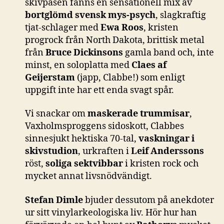
skivpåsen fanns en sensationell mix av
bortglömd svensk mys-psych
, slagkraftig
tjat-schlager med
Ewa Roos
, kristen
progrock från North Dakota, brittisk metal
från
Bruce Dickinsons
gamla band och, inte
minst, en soloplatta med
Claes af
Geijerstam
(japp, Clabbe!) som enligt
uppgift inte har ett enda svagt spår.
Vi snackar om
maskerade trummisar
,
Vaxholmsproggens sidoskott, Clabbes
sinnesjukt hektiska 70-tal,
vaskningar i
skivstudion
, urkraften i
Leif Anderssons
röst,
soliga sektvibbar
i kristen rock och
mycket annat livsnödvändigt.
Stefan Dimle
bjuder dessutom på anekdoter
ur sitt vinylarkeologiska liv. Hör hur han