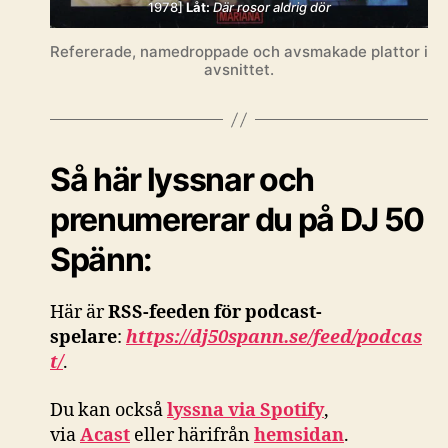
1978]
Låt:
Där rosor aldrig dör
Refererade, namedroppade och avsmakade plattor i
avsnittet.
Så här lyssnar och
prenumererar du på DJ 50
Spänn:
Här är
RSS-feeden för podcast-
spelare
:
https://dj50spann.se/feed/podcas
t/
.
Du kan också
lyssna via Spotify
,
via
Acast
eller härifrån
hemsidan
.