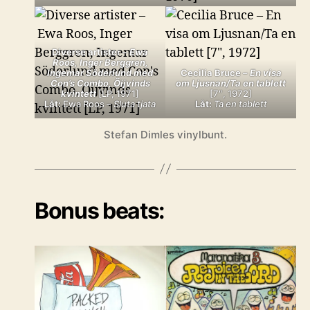
Diverse artister –
Ewa
Roos, Inger Berggren,
Ingemar Söderlund med
Cecilia Bruce –
En visa
Con’s Combo, Öijvinds
om Ljusnan/Ta en tablett
kvintett
[LP, 1971]
[7″, 1972]
Låt:
Ewa Roos –
Sluta tjata
Låt:
Ta en tablett
Stefan Dimles vinylbunt.
Bonus beats: