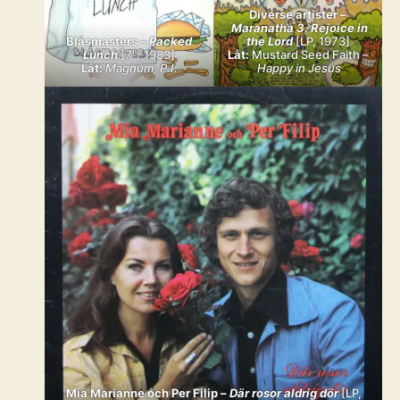
Diverse artister –
Maranatha 3. Rejoice in
Blåsmasters –
Packed
the Lord
[LP, 1973]
Lunch
[7″, 1983]
Låt:
Mustard Seed Faith –
Låt:
Magnum, P.I.
Happy in Jesus
Mia Marianne och Per Filip –
Där rosor aldrig dör
[LP,