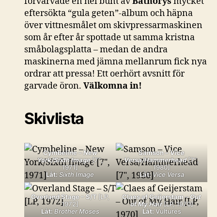
förvärvade en hel bunt av
Bathorys
mycket
eftersökta “gula geten”-album och häpna
över vittnesmålet om skivpressarmaskinen
som år efter år spottade ut samma kristna
småbolagsplatta – medan de andra
maskinerna med jämna mellanrum fick nya
ordrar att pressa! Ett oerhört avsnitt för
garvade öron.
Välkomna in!
Skivlista
Cymbeline –
New
Samson –
Vice
York/Sixth Image
[7″,
Versa/Hammerhead
[7″,
1971]
1980]
Låt:
Sixth Image
Låt:
Vice Versa
Overland Stage – S/T
[LP,
Claes af Geijerstam –
Out
1972]
of My Hair
[LP, 1970]
Låt:
Brother Moses
Låt:
Vultures