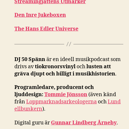
Streamingjättens Utmarker
Den Inre Jukeboxen
The Hans Edler Universe
DJ 50 Spänn
är en ideell musikpodcast som
drivs av
tiokronorsvinyl
och
lusten att
gräva djupt och billigt i musikhistorien
.
Programledare, producent och
ljuddesign:
Tommie Jönsson
(även känd
från
Loppmarknadsarkeologerna
och
Lund
ellbunkern
).
Digital guru är
Gunnar Lindberg Årneby
.