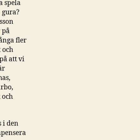
na spela
 gura?
nsson
 på
ånga fler
t och
å att vi
är
has,
arbo,
 och
s i den
mpensera