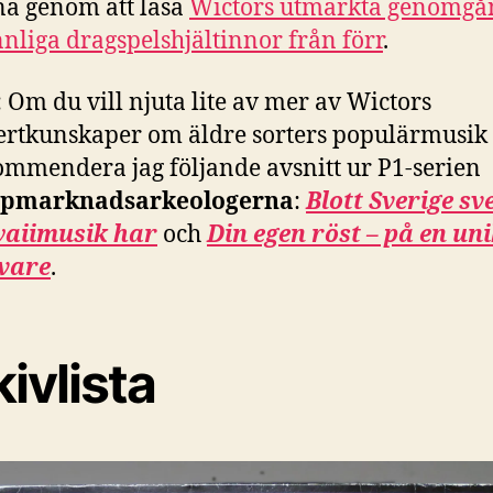
na genom att läsa
Wictors utmärkta genomgå
nliga dragspelshjältinnor från förr
.
 Om du vill njuta lite av mer av Wictors
ertkunskaper om äldre sorters populärmusik
ommendera jag följande avsnitt ur P1-serien
pmarknadsarkeologerna
:
Blott Sverige sv
aiimusik har
och
Din egen röst – på en uni
vare
.
ivlista