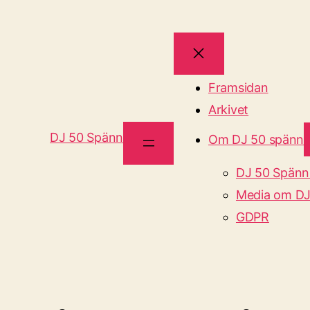
Framsidan
Arkivet
DJ 50 Spänn
Om DJ 50 spänn
DJ 50 Spänn
Media om DJ
GDPR