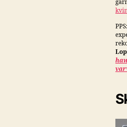
gär
kvin
PPS:
exp
rek
Lop
haw
var
Sk