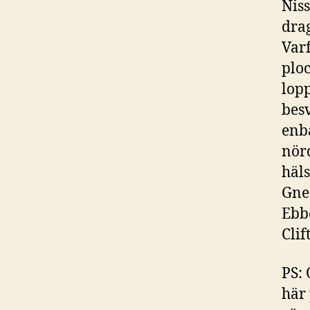
Niss
dra
Var
plo
lopp
besv
enba
nör
häl
Gnes
Ebb
Cli
PS: 
här