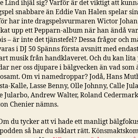
e Lind ihjäl sig? Varför är det viktigt att kun
gspel snabbare än Eddie Van Halen spelar sin
för har inte dragspelsvurmaren Wictor Joha
ckat upp ett Pepparn-album när han ändå var
is – är inte det tjänstefel? Dessa frågor och m
aras i DJ 50 Spänns första avsnitt med endas
rt musik från handklaveret. Och du kan lita p
dar ner oss djupare i bälgvecken än vad som 
sosamt. Om vi namedroppar? Jodå, Hans Mut
ta-Kalle, Lasse Benny, Olle Johnny, Calle Jul
e Jularbo, Andrew Walter, Roland Cedermark
fton Chenier nämns.
Om du tycker att vi hade ett manligt bälgfoku
 podden så har du såklart rätt. Könsmaktsko