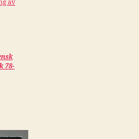
ng av
ensk
k 78-