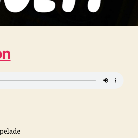
on
Spelade