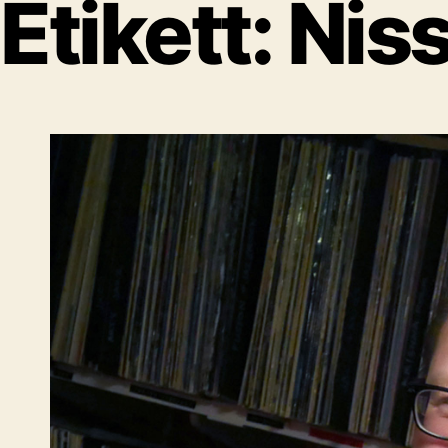
Etikett:
Niss