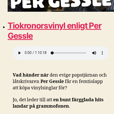
Tiokronorsvinyl enligt Per
Gessle
Vad händer när
den evige popstjärnan och
låtskrivaren
Per Gessle
får en femtiolapp
att köpa vinylsinglar för?
Jo, det leder till att
en bunt färgglada hits
landar på grammofonen
.