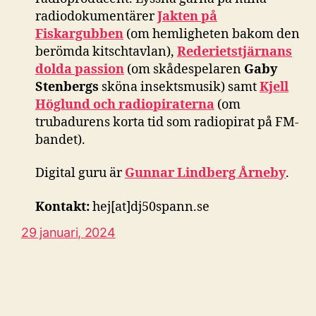
radiodokumentärer
Jakten på
Fiskargubben
(om hemligheten bakom den
berömda kitschtavlan),
Rederietstjärnans
dolda passion
(om skådespelaren
Gaby
Stenbergs
sköna insektsmusik) samt
Kjell
Höglund och radiopiraterna
(om
trubadurens korta tid som radiopirat på FM-
bandet).
Digital guru är
Gunnar Lindberg Årneby
.
Kontakt:
hej[at]dj50spann.se
29 januari, 2024