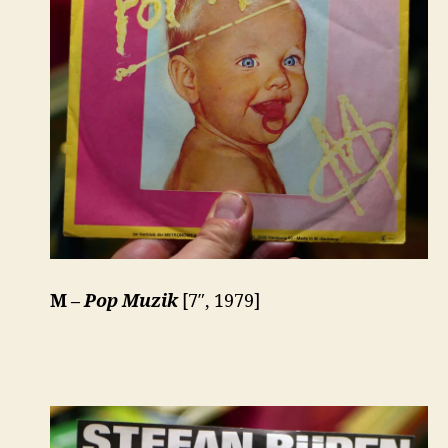
M –
Pop Muzik
[7″, 1979]