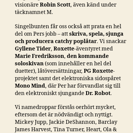
visionäre
Robin Scott
, även känd under
täcknamnet M.
Singelbunten får oss också att prata en hel
del om Pers jobb – att
skriva, spela, sjunga
och producera catchy poplåtar
. Vi snackar
Gyllene Tider
,
Roxette
-äventyret med
Marie Fredriksson
,
den kommande
soloskivan
(som innehåller en hel del
duetter), låtöversättningar,
PG Roxette
-
projektet samt det elektroniska sidospåret
Mono Mind
, där Per har förvandlat sig till
den elektroniskt sjungande
Dr. Robot
.
Vi namedroppar förstås oerhört mycket,
eftersom det är nödvändigt och nyttigt.
Mickey Jupp, Jackie DeShannon, Barclay
James Harvest, Tina Turner, Heart, Ola &