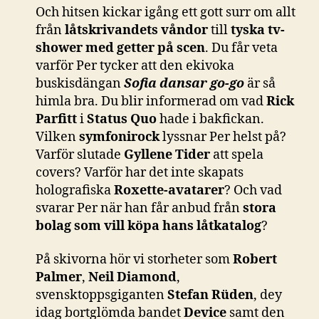
Och hitsen kickar igång ett gott surr om allt
från
låtskrivandets våndor
till
tyska tv-
shower med getter på scen
. Du får veta
varför Per tycker att den ekivoka
buskisdängan
Sofia dansar go-go
är så
himla bra. Du blir informerad om vad
Rick
Parfitt
i
Status Quo
hade i bakfickan.
Vilken
symfonirock
lyssnar Per helst på?
Varför slutade
Gyllene Tider
att spela
covers? Varför har det inte skapats
holografiska
Roxette-avatarer
? Och vad
svarar Per när han får anbud från
stora
bolag som vill köpa hans låtkatalog
?
På skivorna hör vi storheter som
Robert
Palmer
,
Neil Diamond
,
svensktoppsgiganten
Stefan Rüden
, dey
idag bortglömda bandet
Device
samt den