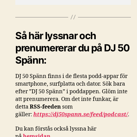
Så här lyssnar och
prenumererar du på DJ 50
Spänn:
DJ 50 Spänn finns i de flesta podd-appar för
smartphone, surfplatta och dator. Sök bara
efter ”DJ 50 Spänn” i poddappen. Glöm inte
att prenumerera. Om det inte funkar, är
detta
RSS-feeden
som
gäller:
https://dj50spann.se/feed/podcast/
.
Du kan förstås också
lyssna här
på
hemsidan
.