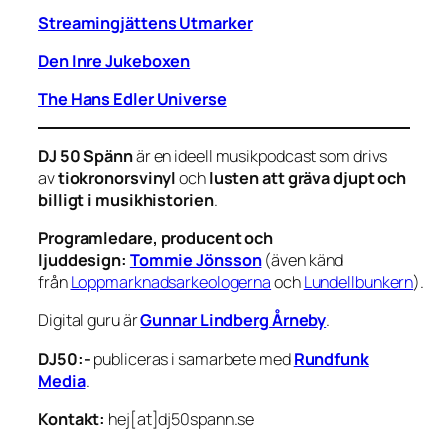
Streamingjättens Utmarker
Den Inre Jukeboxen
The Hans Edler Universe
DJ 50 Spänn
är en ideell musikpodcast som drivs
av
tiokronorsvinyl
och
lusten att gräva djupt och
billigt i musikhistorien
.
Programledare, producent och
ljuddesign:
Tommie Jönsson
(även känd
från
Loppmarknadsarkeologerna
och
Lundellbunkern
).
Digital guru är
Gunnar Lindberg Årneby
.
DJ50:-
publiceras i samarbete med
Rundfunk
Media
.
Kontakt:
hej[at]dj50spann.se