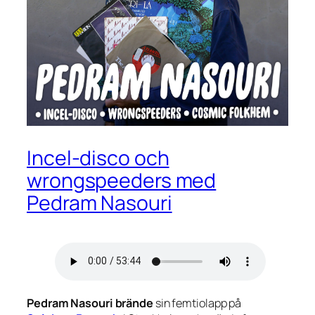
Incel-disco och
wrongspeeders med
Pedram Nasouri
Pedram
Nasouri brände
sin femtiolapp på