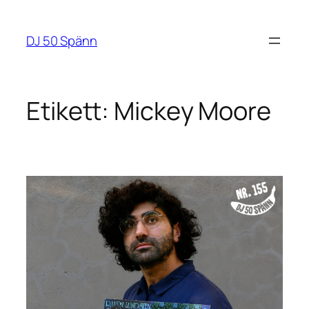
Hoppa
till
DJ 50 Spänn
innehåll
Etikett:
Mickey Moore