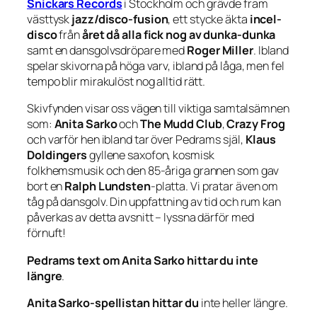
Snickars Records
i Stockholm och grävde fram
västtysk
jazz/disco-fusion
, ett stycke äkta
incel-
disco
från
året då alla fick nog av dunka-dunka
samt en dansgolvsdröpare med
Roger Miller
. Ibland
spelar skivorna på höga varv, ibland på låga, men fel
tempo blir mirakulöst nog alltid rätt.
Skivfynden visar oss vägen till viktiga samtalsämnen
som:
Anita Sarko
och
The Mudd Club
,
Crazy Frog
och varför hen ibland tar över Pedrams själ,
Klaus
Doldingers
gyllene saxofon, kosmisk
folkhemsmusik och den 85-åriga grannen som gav
bort en
Ralph Lundsten
-platta. Vi pratar även om
tåg på dansgolv. Din uppfattning av tid och rum kan
påverkas av detta avsnitt – lyssna därför med
förnuft!
Pedrams text om Anita Sarko hittar du
inte
längre
.
Anita Sarko-spellistan hittar du
inte heller längre.