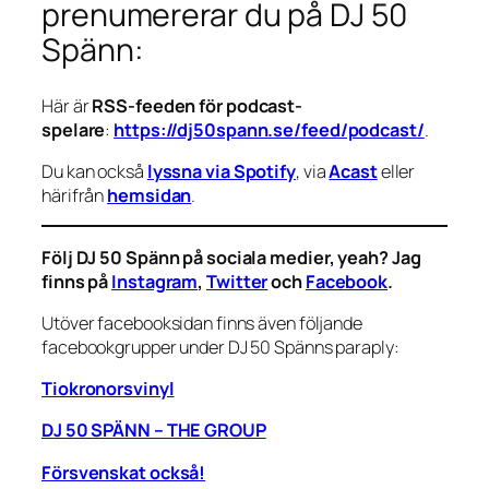
prenumererar du på DJ 50
Spänn:
Här är
RSS-feeden för podcast-
spelare
:
https://dj50spann.se/feed/podcast/
.
Du kan också
lyssna via Spotify
, via
Acast
eller
härifrån
hemsidan
.
Följ DJ 50 Spänn på sociala medier, yeah? Jag
finns på
Instagram
,
Twitter
och
Facebook
.
Utöver facebooksidan finns även följande
facebookgrupper under DJ 50 Spänns paraply:
Tiokronorsvinyl
DJ 50 SPÄNN – THE GROUP
Försvenskat också!