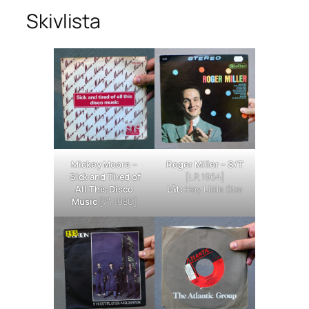
Skivlista
Mickey Moore –
Roger Miller – S/T
Sick and Tired of
[LP, 1964]
All This Disco
Låt:
Hey Little Star
Music
[7″, 1980]