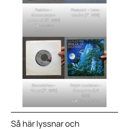
Fashiøn –
Passport –
Loco-
Streetplayer-
Motive
[7″, 1978]
Mechanik
[7″, 1982]
Låt:
Mutant
Mechanik
Soundation –
Ralph Lundsten –
Venus
[7″, 1976]
Shangri-La
[LP,
1975]
Låt:
Shangri-La
Så här lyssnar och