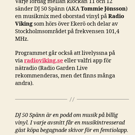
Varje lördag mellan klockan 11 och 12
sänder DJ 50 Spänn (AKA
Tommie Jönsson
)
en musikmix med oborstad vinyl på
Radio
Viking
som hörs över Ekerö och delar av
Stockholmsområdet på frekvensen 101,4
MHz.
Programmet går också att livelyssna på
via
radioviking.se
eller valfri app för
nätradio (Radio Garden Live
rekommenderas, men det finns många
andra).
DJ 50 Spänn är en podd om musik på billig
vinyl. I varje avsnitt får en musikintresserad
gäst köpa begagnade skivor för en femtiolapp.