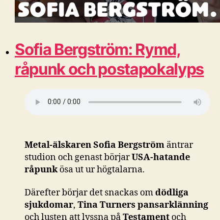
Sofia Bergström: Rymd,
råpunk och postapokalyps
Metal-älskaren Sofia Bergström
äntrar
studion och genast börjar
USA-hatande
råpunk
ösa ut ur högtalarna.
Därefter börjar det snackas om
dödliga
sjukdomar
,
Tina Turners pansarklänning
och lusten att lyssna på
Testament
och