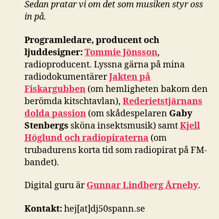
Sedan pratar vi om det som musiken styr oss
in på.
Programledare, producent och
ljuddesigner:
Tommie Jönsson
,
radioproducent. Lyssna gärna på mina
radiodokumentärer
Jakten på
Fiskargubben
(om hemligheten bakom den
berömda kitschtavlan),
Rederietstjärnans
dolda passion
(om skådespelaren
Gaby
Stenbergs
sköna insektsmusik) samt
Kjell
Höglund och radiopiraterna
(om
trubadurens korta tid som radiopirat på FM-
bandet).
Digital guru är
Gunnar Lindberg Årneby
.
Kontakt:
hej[at]dj50spann.se