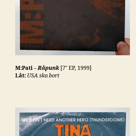
M:Pati –
Råpunk
[7″ EP, 1999]
Låt:
USA ska bort