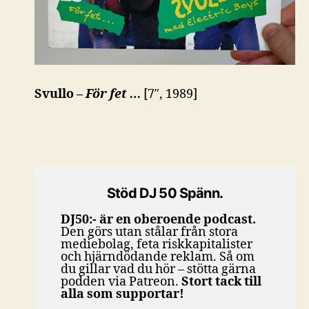
Svullo –
För fet …
[7″, 1989]
Stöd DJ 50 Spänn.
DJ50:- är en oberoende podcast.
Den görs utan stålar från stora
mediebolag, feta riskkapitalister
och hjärndödande reklam. Så om
du gillar vad du hör – stötta gärna
podden via Patreon.
Stort tack till
alla som supportar!