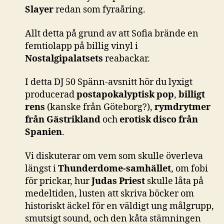
Slayer
redan som fyraåring.
Allt detta på grund av att Sofia brände en
femtiolapp på billig vinyl i
Nostalgipalatsets
reabackar.
I detta DJ 50 Spänn-avsnitt hör du lyxigt
producerad
postapokalyptisk pop
,
billigt
rens
(kanske från Göteborg?),
rymdrytmer
från Gästrikland
och
erotisk disco från
Spanien
.
Vi diskuterar om vem som skulle överleva
längst i
Thunderdome-samhället
, om fobi
för prickar, hur
Judas Priest
skulle låta på
medeltiden, lusten att skriva böcker om
historiskt äckel för en väldigt ung målgrupp,
smutsigt sound, och den kåta stämningen