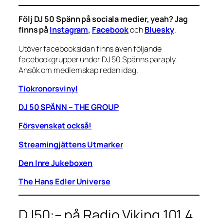
Följ DJ 50 Spänn på sociala medier, yeah? Jag
finns på
Instagram
,
Facebook
och
Bluesky
.
Utöver facebooksidan finns även följande
facebookgrupper under DJ 50 Spänns paraply.
Ansök om medlemskap redan idag.
Tiokronorsvinyl
DJ 50 SPÄNN – THE GROUP
Försvenskat också!
Streamingjättens Utmarker
Den Inre Jukeboxen
The Hans Edler Universe
DJ50:– på Radio Viking 101,4