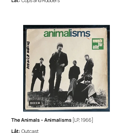
Låt:
Cops and Robbers
The Animals –
Animalisms
[LP, 1966]
Låt:
Outcast