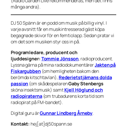
(Radio Garden Live rekommenderas, men det finns
många andra).
DJ 50 Spänn är en podd om musik på billig vinyl. I
varje avsnitt får en musikintresserad gäst köpa
begagnade skivor för en femtiolapp. Sedan pratar vi
om det som musiken styr oss in på.
Programledare, producent och
ljuddesigner:
Tommie Jönsson
, radioproducent.
Lyssna gärna på mina radiodokumentärer
Jakten på
Fiskargubben
(om hemligheten bakom den
berömda kitschtavlan),
Rederietstjärnans dolda
passion
(om skådespelaren
Gaby Stenbergs
sköna insektsmusik) samt
Kjell Höglund och
radiopiraterna
(om trubadurens korta tid som
radiopirat på FM-bandet).
Digital guru är
Gunnar Lindberg Årneby
.
Kontakt:
hej[at]dj50spann.se