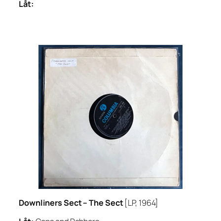
Låt:
Downliners Sect –
The Sect
[LP, 1964]