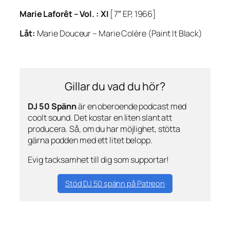
Marie Laforêt –
Vol. : XI
[7″ EP, 1966]
Låt:
Marie Douceur – Marie Colère
(
Paint It Black
)
Gillar du vad du hör?
DJ 50 Spänn
är en oberoende podcast med
coolt sound. Det kostar en liten slant att
producera. Så, om du har möjlighet, stötta
gärna podden med ett litet belopp.
Evig tacksamhet till dig som supportar!
Stöd DJ 50 spänn på Patreon