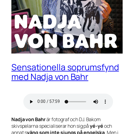
Sensationella soprumsfynd
med Nadja von Bahr
Nadja von Bahr
är fotograf och DJ. Bakom
skivspelarna specialiserar hon sig på
yé-yé
och
annat s
väng som
inte
sjungs på engelska
. Men i