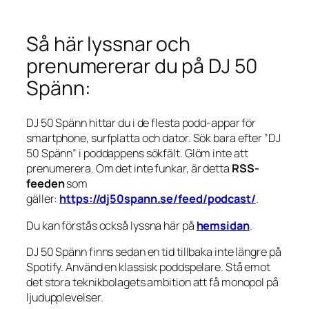
Så här lyssnar och
prenumererar du på DJ 50
Spänn:
DJ 50 Spänn hittar du i de flesta podd-appar för
smartphone, surfplatta och dator. Sök bara efter ”DJ
50 Spänn” i poddappens sökfält. Glöm inte att
prenumerera. Om det inte funkar, är detta
RSS-
feeden
som
gäller:
https://dj50spann.se/feed/podcast/
.
Du kan förstås också
lyssna här på
hemsidan
.
DJ 50 Spänn finns sedan en tid tillbaka inte längre på
Spotify. Använd en klassisk poddspelare. Stå emot
det stora teknikbolagets ambition att få monopol på
ljudupplevelser.