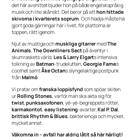
det här avsnittet bjuder hon på både engelskspråkig
musik och lite skånskt. Det beror på att
hon hittade
skivorna i kvarterets soprum
. Och Nadja måste ha
gjort goda gärningar här i livet, för plattorna är
toppen, rätt igenom.
Njut av mustiga och
muskliga gitarrer
med
The
Animals
,
The Downliners Sect
på äventyr i
skumraskets värld,
Les & Larry Elgart
s intensiva
tolkning av
Batman
-trudelutten,
Georgie Fame
s
coolhet samt
Åke Octan
s slyngelaktiga postpunk
från
Malmö
.
Vi pratar om
franska loppisfynd
som spöar skiten
ur
Rolling Stones
, varför man ska akta sig för
twist
,
punksaxofonen
, yé-yé-begreppets rötter,
karmakontot
,
easy listening
-avarter,
Kal P. Dal
,
brittisk Rhythm & Blues
, bakterienoja och mycket,
mycket annat.
Väkomna in – avfall har aldrig låtit så här härligt!