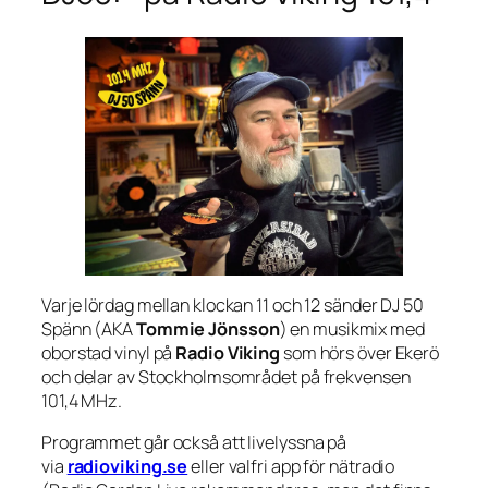
Varje lördag mellan klockan 11 och 12 sänder DJ 50
Spänn (AKA
Tommie Jönsson
) en musikmix med
oborstad vinyl på
Radio Viking
som hörs över Ekerö
och delar av Stockholmsområdet på frekvensen
101,4 MHz.
Programmet går också att livelyssna på
via
radioviking.se
eller valfri app för nätradio