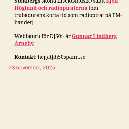
Stenbergs
sköna insektsmusik) samt
Kjell
Höglund och radiopiraterna
(om
trubadurens korta tid som radiopirat på FM-
bandet).
Webbguru för DJ50:- är
Gunnar Lindberg
Årneby
.
Kontakt:
hej[at]dj50spann.se
23 november, 2025