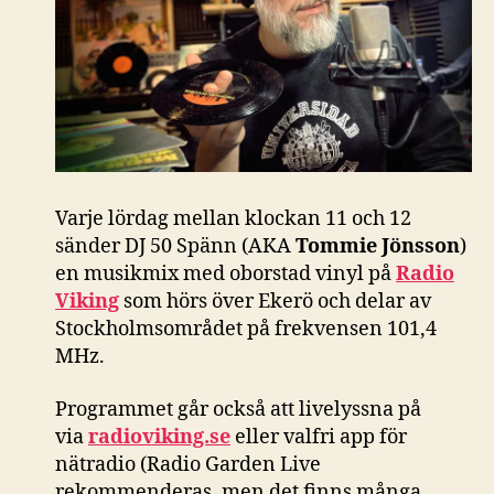
Varje lördag mellan klockan 11 och 12
sänder DJ 50 Spänn (AKA
Tommie Jönsson
)
en musikmix med oborstad vinyl på
Radio
Viking
som hörs över Ekerö och delar av
Stockholmsområdet på frekvensen 101,4
MHz.
Programmet går också att livelyssna på
via
radioviking.se
eller valfri app för
nätradio (Radio Garden Live
rekommenderas, men det finns många