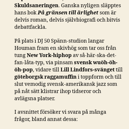
Skuldsaneringen
. Ganska nyligen släpptes
hans bok
På gränsen till ärlighet
som är
delvis roman, delvis självbiografi och bitvis
debattfackla.
På plats i DJ 50 Spänn-studion langar
Houman fram en skivhög som tar oss från
tung
New York-hiphop
av så-här-ska-det-
fan-låta-typ, via pinsam
svensk wuöh-öh-
öh-pop
, vidare till
Lill Lindfors-svänget
till
göteborgsk raggamuffin
i toppform och till
slut vemodig svensk-amerikansk jazz som
på nåt sätt klistrar ihop tidseror och
avlägsna platser.
I avsnittet försöker vi svara på många
frågor, bland annat dessa: