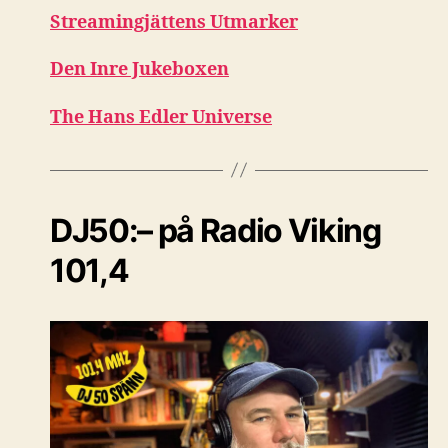
Streamingjättens Utmarker
Den Inre Jukeboxen
The Hans Edler Universe
DJ50:– på Radio Viking
101,4