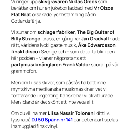
Vi ringer upp
skivgrävaren Niklas Grees
som
berättar om hur en jukebox laddad med
Mr Oizos
Flat Beat
orsakade lycnhstämning på en
Gotlandsfärja.
Vi surrar om
schlagerfabriker
,
The Big Guitar of
Billy Strange
, brass, en gång när
Jan Gradvall
hade
rätt, världens lyckligaste musik,
Åke Edwardsson
,
finskt disco
i Sverige och – som det ofta blir i den
här podden – vi anar någonstans att
partymusikmånglaren Frank Valdor
spökar på vår
grammofon.
Men om Liisas skivor, som påstås ha bott inne i
myntdrivna mexikanska musikmaskiner, vet vi
fortfarande i ingenting. Kanske har vi blivit lurade.
Men ibland är det skönt att inte veta allt.
Om du vill ha mer
Liisa Nassir Tolonen
i ditt liv,
lyssna på
DJ 50 Spänn nr 141
där det enbart spelas
insmugglad finsk vinyl.