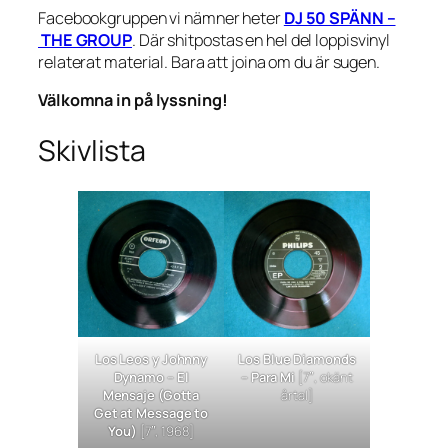
Facebookgruppen vi nämner heter
DJ 50 SPÄNN –
THE GROUP
. Där shitpostas en hel del loppisvinyl
relaterat material. Bara att joina om du är sugen.
Välkomna in på lyssning!
Skivlista
Los Leos y Johnny
Los Blue Diamonds
Dynamo –
El
–
Para Mi
[7″, okänt
Mensaje (Gotta
årtal]
Get at Message to
You)
[7″, 1968]