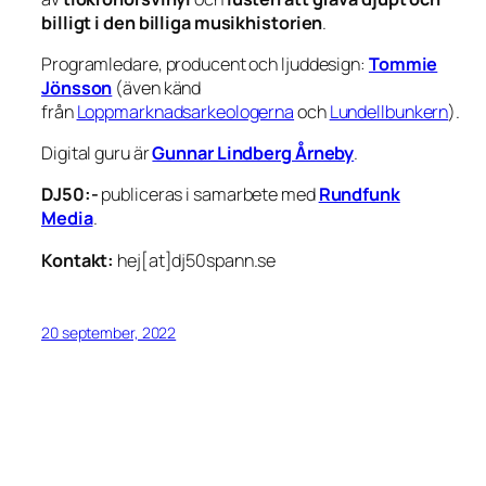
billigt i den billiga musikhistorien
.
Programledare, producent och ljuddesign:
Tommie
Jönsson
(även känd
från
Loppmarknadsarkeologerna
och
Lundellbunkern
).
Digital guru är
Gunnar Lindberg Årneby
.
DJ50:-
publiceras i samarbete med
Rundfunk
Media
.
Kontakt:
hej[at]dj50spann.se
20 september, 2022