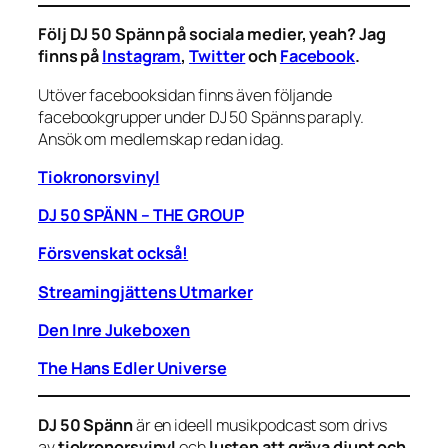
Följ DJ 50 Spänn på sociala medier, yeah? Jag
finns på
Instagram
,
Twitter
och
Facebook
.
Utöver facebooksidan finns även följande
facebookgrupper under DJ 50 Spänns paraply.
Ansök om medlemskap redan idag.
Tiokronorsvinyl
DJ 50 SPÄNN – THE GROUP
Försvenskat också!
Streamingjättens Utmarker
Den Inre Jukeboxen
The Hans Edler Universe
DJ 50 Spänn
är en ideell musikpodcast som drivs
av
tiokronorsvinyl
och
lusten att gräva djupt och