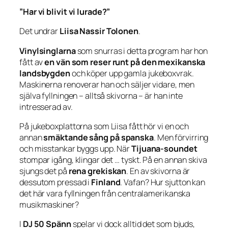
”Har vi blivit vi lurade?”
Det undrar
Liisa Nassir Tolonen
.
Vinylsinglarna
som snurras i detta program har hon
fått av
en vän som reser runt på den mexikanska
landsbygden
och köper upp gamla jukeboxvrak.
Maskinerna renoverar han och säljer vidare, men
själva fyllningen – alltså skivorna – är han inte
intresserad av.
På jukeboxplattorna som Liisa fått hör vi en och
annan
smäktande sång på spanska
. Men förvirring
och misstankar byggs upp. När
Tijuana-soundet
stompar igång, klingar det … tyskt. På en annan skiva
sjungs det på
rena grekiskan
. En av skivorna är
dessutom pressad i
Finland
. Vafan? Hur sjutton kan
det här vara fyllningen från centralamerikanska
musikmaskiner?
I
DJ 50 Spänn
spelar vi dock alltid det som bjuds,