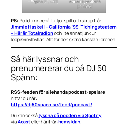
–
Pepito
[7″, 1961]
ennen kyyneleitä
[7″, 1966]
PS:
Podden innehåller ljudspill och skrap från
Jimmie Haskell –
California ’99
,
Tidningsteatern
–
Här är Totalradion
och lite annat junk ur
loppisvinylhyllan. Allt för den sköna känslan i öronen.
Så här lyssnar och
prenumererar du på DJ 50
Spänn:
RSS-feeden för allehanda podcast-spelare
hittar du här:
https://dj50spann.se/feed/podcast/
.
Du kan också
lyssna på podden via Spotify
,
via
Acast
eller härifrån
hemsidan
.