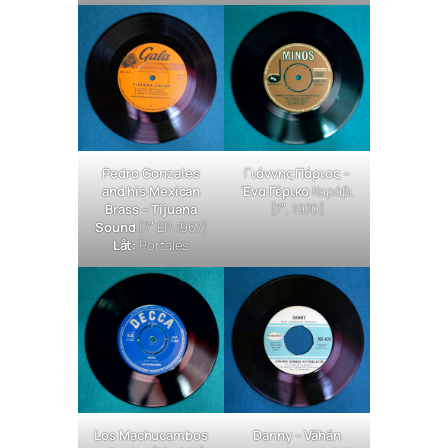
Pedro Gonzales
Γ
ιάννης Πάριος –
and his Mexican
Ένα Γέρικο
Καράβι
Brass –
Tijuana
[7″, 1970]
Sound
[7″ EP, 1967]
Låt:
Portales
Los Machucambos
Danny –
Vähän