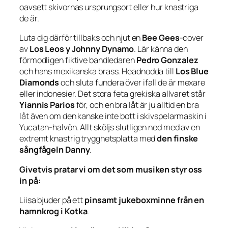
oavsett skivornas ursprungsort eller hur knastriga
de är.
Luta dig därför tillbaks och njut en
Bee Gees
-cover
av
Los Leos y Johnny Dynamo
. Lär känna den
förmodligen fiktive bandledaren
Pedro Gonzalez
och hans mexikanska brass. Headnodda till
Los Blue
Diamonds
och sluta fundera över ifall de är mexare
eller indonesier. Det stora feta grekiska allvaret står
Yiannis Parios
för, och en bra låt är ju alltid en bra
låt även om den kanske inte bott i skivspelarmaskin i
Yucatan-halvön. Allt sköljs slutligen ned med av en
extremt knastrig trygghetsplatta med
den finske
sångfågeln Danny
.
Givetvis pratar vi om det som musiken styr oss
in på:
Liisa bjuder på ett
pinsamt jukeboxminne från en
hamnkrog i Kotka
.