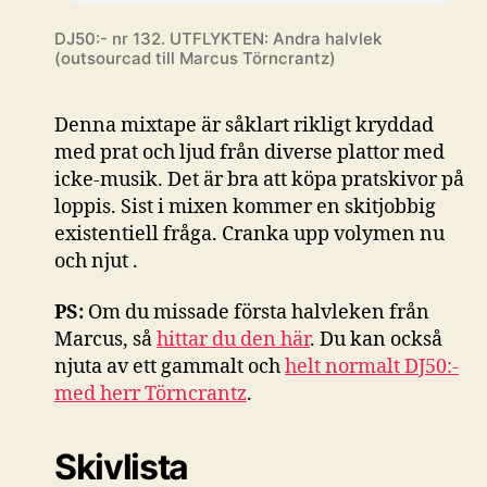
DJ50:- nr 132. UTFLYKTEN: Andra halvlek
(outsourcad till Marcus Törncrantz)
Denna mixtape är såklart rikligt kryddad
med prat och ljud från diverse plattor med
icke-musik. Det är bra att köpa pratskivor på
loppis. Sist i mixen kommer en skitjobbig
existentiell fråga. Cranka upp volymen nu
och njut .
PS:
Om du missade första halvleken från
Marcus, så
hittar du den här
. Du kan också
njuta av ett gammalt och
helt normalt DJ50:-
med herr Törncrantz
.
Skivlista