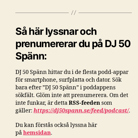
Så här lyssnar och
prenumererar du på DJ 50
Spänn:
DJ 50 Spänn hittar du i de flesta podd-appar
för smartphone, surfplatta och dator. Sök
bara efter ”DJ 50 Spänn” i poddappens
sökfält. Glöm inte att prenumerera. Om det
inte funkar, är detta
RSS-feeden
som
gäller:
https://dj50spann.se/feed/podcast/
.
Du kan förstås också
lyssna här
på
hemsidan
.