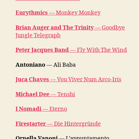
Eurythmics
— Monkey Monkey
Brian Auger and The Trinity
— Goodbye
Jungle Telegraph
Peter Jacques Band
— Fly With The Wind
Antoniano
— Ali Baba
Juca Chaves
— Vou Viver Num Arco-Iris
Michael Dee
— Tenshi
I Nomadi
— Eterno
Firestarter
— Die Hintergründe
Ornella Vanoni
— L’appuntamento