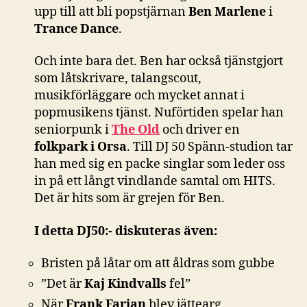
upp till att bli popstjärnan
Ben Marlene
i
Trance Dance
.
Och inte bara det. Ben har också tjänstgjort
som låtskrivare, talangscout,
musikförläggare och mycket annat i
popmusikens tjänst. Nuförtiden spelar han
seniorpunk i
The Old
och driver en
folkpark i Orsa
. Till DJ 50 Spänn-studion tar
han med sig en packe singlar som leder oss
in på ett långt vindlande samtal om HITS.
Det är hits som är grejen för Ben.
I detta DJ50:- diskuteras även:
Bristen på låtar om att åldras som gubbe
”Det är
Kaj Kindvalls
fel”
När
Frank Farian
blev jättearg