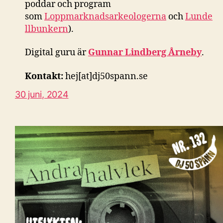
poddar och program
som
Loppmarknadsarkeologerna
och
Lunde
llbunkern
).
Digital guru är
Gunnar Lindberg Årneby
.
Kontakt:
hej[at]dj50spann.se
30 juni, 2024